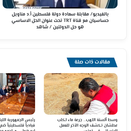
حساسيان
مع
قناة
بالفيديو/ مقابلة سعادة دولة فلسطين أ.د مناويل
TRT
حساسيان مع قناة TRT تحت عنوان الحل الاساسي
تحت
هو حل الدولتين / شاهد
عنوان
الحل
الاساسي
هو
حل
مقالات ذات صلة
الدولتين
/
شاهد
وسط ألسنة اللهب… جرعة ماء لكلب
رئيس الجمهورية اللبن
عطشان تكشف الوجه الآخر للعمل
قيادياً فلسطينياً ضم