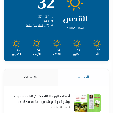
32
القدس
32º - 24º
44%
1.79 كيلومتر/ساعة
سماء صافية
36
34
34
33
32
℃
℃
℃
℃
℃
الأحد
الأثنين
الثلاثاء
الأربعاء
الخميس
الأخيرة
تعليقات
أصحاب الورع الكاذب! من كتاب قطوف
وشوف بقلم شاعر الأمة محمد ثابت
منذ 8 ساعات