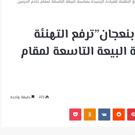
 التهنئة للقيادة الرشيدة بمناسبة البيعة التاسعة لمقام خادم الحرمين
نعجان”ترفع التهنئة
 البيعة التاسعة لمقام
419
دقيقة واحدة
بينتيريست
Odnoklassniki
‫Pocket