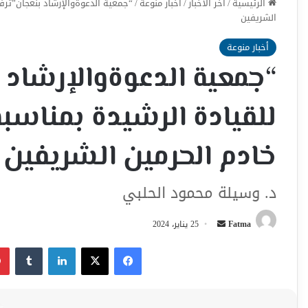
الرئيسية
/
اخر الأخبار
/
أخبار منوعة
/
“جمعية الدعوةوالإرشاد بنعجان”ترفع
الشريفين
أخبار منوعة
“جمعية الدعوةوالإرشاد ب
للقيادة الرشيدة بمناسبة
خادم الحرمين الشريفين
د. وسيلة محمود الحلبي
أرسل
Fatma
25 يناير، 2024
بريدا
فيسبوك
‫X
لينكدإن
إلكترونيا