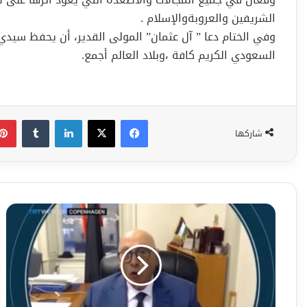
الشريفين والعروبةوالإسلام .
وفي الختام دعا ” آل عثمان” المولى القدير، أن يحفظ سيد
السعودي الكريم كافة ،وبلاد العالم أجمع.
فيسبوك
‫X
لينكدإن
شاركها
بالفيديو/
مقابلة
سعادة
دولة
فلسطين
أ.د
مناويل