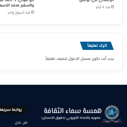
الإنساني في تونس
ابو هولي، د. احمد م
والسفير محمد الاسع
منذ 4 أيام
منذ أسبوع واحد
اترك تعليقاً
يجب أنت تكون
مسجل الدخول
لتضيف تعليقاً.
روابط سريعة
من نحن