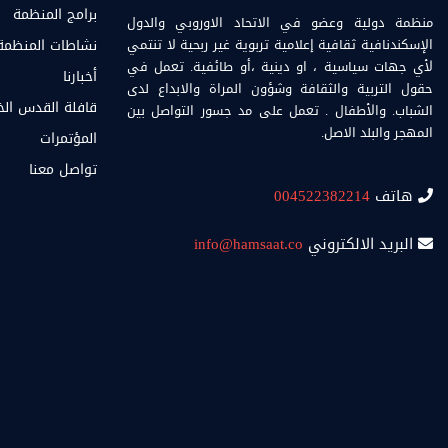
برامج المنظمة
منظمة دولية وعضو في الاتحاد الاوروبي والدول
الإسكندنافية ثقافية إعلامية تربوية غير ربحية لا تنتمي
نشاطات المنظمة
لأي جهات سياسية ، او دينية ،أو طائفية. تعمل في
أخبارنا
حقول التربية والثقافة وشؤون المراة والابداع لدى
قافلة القدس ال
الشباب. والأطفال . تعمل على مد جسور التواصل بين
المهجر والبلد الاصل.
المؤتمرات
تواصل معنا
هاتف
004522382214
البريد الالكتروني
info@hamsaat.co