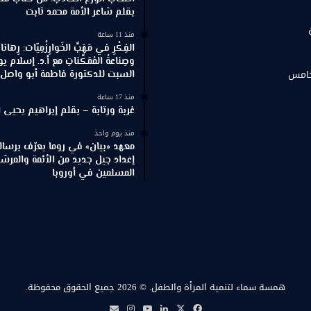
بقلم شاعر الأمة محمد ثابت
منذ 11 ساعة
الفِكْرِ في مَهَبِّ الخَوارِزْمِيّات: رِهان
وصِناعةُ المُمَكِّناتِ مع أ.د. إسلام
خامس
السبت للدكتورة فاطمة أبو واصل ا
منذ 17 ساعة
غربة ورتابة – بقلم إبراهيم يحيى ا
منذ يوم واحد
معهد «بيان» في روما يعرّف برسالته
إعداد جيل جديد من الأئمة والمرش
المسلمين في أوروبا
همسة سماء لتنمية المرأة والطفل.
© 2026 جميع الحقوق محفوظة.
‫X
فيسبوك
لينكدإن
‫YouTube
انستقرام
بريد