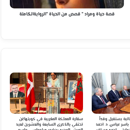
"الروايةالكاملة
قصة حياة ومراد " قصص من الحياة "الروايةالكاملة
انية يستقبل وفداً
سفارة المملكة المغربية في كوبنهاغن
 ياسر عباس، د. احمد
تحتفي بالذكرى السابعة والعشرين لعيد