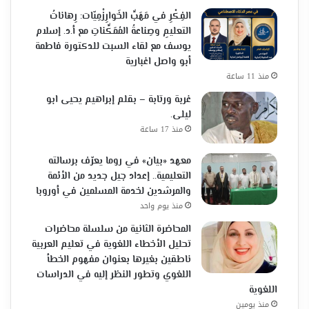
الفِكْرِ في مَهَبِّ الخَوارِزْمِيّات: رِهاناتُ
التعليمِ وصِناعةُ المُمَكِّناتِ مع أ.د. إسلام
يوسف مع لقاء السبت للدكتورة فاطمة
أبو واصل اغبارية
منذ 11 ساعة
غربة ورتابة – بقلم إبراهيم يحيى ابو
ليلى.
منذ 17 ساعة
معهد «بيان» في روما يعرّف برسالته
التعليمية.. إعداد جيل جديد من الأئمة
والمرشدين لخدمة المسلمين في أوروبا
منذ يوم واحد
المحاضرة الثانية من سلسلة محاضرات
تحليل الأخطاء اللغوية في تعليم العربية
ناطقين بغيرها بعنوان مفهوم الخطأ
اللغوي وتطور النظر إليه في الدراسات
اللغوية
منذ يومين