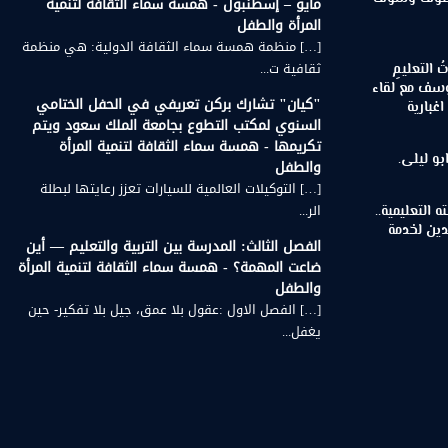
مايو – إسطنبول - همسة سماء الثقافة لتنمية
المرأة والطفل
[…] منظمة همسة سماء الثقافة الدولية: هي منظمة
ثقافية ت...
اتُ التعليمِ
 يوسف مع لقاء
"كيان" تشارك بركن تعريفي في الحفل الختامي
غبارية
السنوي لمكتب التطوع بجامعة الملك سعود ويتم
تكريمها - همسة سماء الثقافة لتنمية المرأة
بو ليلى.
والطفل
[…] التوكيلات العالمية للسيارات تعزز رعايتها لبطلة
الر...
 التعليمية..
دين لخدمة
الفصل الثالث: المدرسة بين التربية والتعليم — أين
ضاعت المهمة؟ - همسة سماء الثقافة لتنمية المرأة
والطفل
[…] الفصل الاول :عقول بلا عمق، جيل بلا تفكير- حين
يغفل...