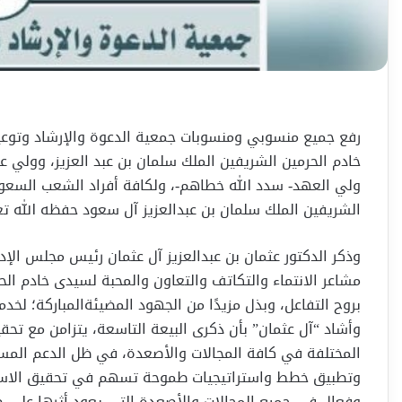
رفع جميع منسوبي ومنسوبات جمعية الدعوة والإرشاد وتوعية 
خادم الحرمين الشريفين الملك سلمان بن عبد العزيز، وولي 
ولي العهد- سدد الله خطاهم-، ولكافة أفراد الشعب السعودي
الشريفين الملك سلمان بن عبدالعزيز آل سعود حفظه الله تع
وذكر الدكتور عثمان بن عبدالعزيز آل عثمان رئيس مجلس الإ
مشاعر الانتماء والتكاتف والتعاون والمحبة لسيدى خادم الح
بروح التفاعل، وبذل مزيدًا من الجهود المضيئةالمباركة؛ لخد
وأشاد “آل عثمان” بأن ذكرى البيعة التاسعة، يتزامن مع تحق
المختلفة في كافة المجالات والأصعدة، في ظل الدعم المستم
وتطبيق خطط واستراتيجيات طموحة تسهم في تحقيق الاستدا
وفعال في جميع المجالات والأصعدة التي يعود أثرها على ص