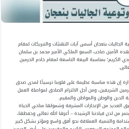
الجاليات بنعجان أسمى آيات التهنئات والتبريكات لمقام
عهده الأمين صاحب السمو الملكي الأمير محمد بن سلمان
 الكريم؛ بمناسبة البيعة التاسعة لمقام خادم الحرمين
الى.
دارة إن هذه مناسبة عظيمة على قلوبنا ترسيخًا لمدى صدق
رمين الشريفين، ومن أجل الالتزام الصادق لمواصلة العمل
مة الدين والوطن والمواطن والمقيم.
يق العديد من الإنجازات المشرفة وشمولها مناحي الحياة
ر من لدن قيادتنا الرشيدة – أعزها الله تعالى وحفظها،
مة والتنمية العملاقة نحو أفق واسع ومؤثر بشكل كبير
الح المجتمع السعودي الكريم والمقيمين على أرض الحرمين