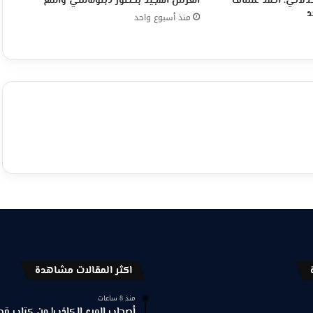
جدلاني، احمد عساف
العرش المجيد بحضور دبلوماسي واسع
د
منذ أسبوع واحد
اكثر المقالات مشاهدة
منذ 8 ساعات
أصحاب الورع الكاذب! من كتاب