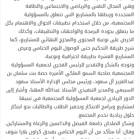
وهي ‏المجال التقني والرياضي والاجتماعي والطاقة
المتجددة وربطها بالمشاريع التي تتعلق بالمسؤولية
المجتمعية، من خلال استخدام تطبيقات الجوال والاهتمام بكل
ما يتعلق بجودة البرمجة والواجهات والتطبيقات، وكذلك
الحرص على نوعية المحتوى والمخرَج النهائي للمشاريع، كما
شرح طريقة التحكيم حتى الوصول لليوم الختامي وعرض
المشاريع العشرة بطريقة احترافية ونوعية.
وتوجه بالشكر والتقدير للرئيس الفخري لجمعية المسؤولية
المجتمعية صاحبة السمو الملكي الأميرة حصة بنت سلمان بن
عبدالعزيز آل سعود، ورئيس مجلس الإدارة الأستاذ سعود
السبيعي والمدير التنفيذي الأستاذ عبدالله المهنا، وأشار إلى
الدور الريادي لجمعية المسؤولية المجتمعية في تبنيها
لمشاريع وبرامج الابتكار وتحفيز الطلاب والطالبات نحو ابتكار
حلول ريادية تخدم المجتمع.
وشكر الصلحان جامعة الفيصل والداعمين والرعاة والمشاركين.
وقال: أنا متأكد من أن اليوم الختامي بفندق كراون بلازا شوف