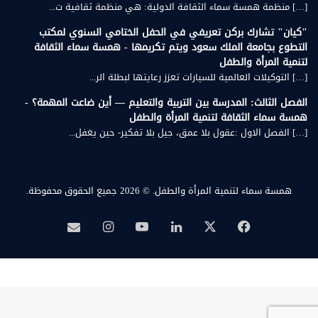
[…] منظمة همسة سماء الثقافة الدولية: هي منظمة ثقافية ت...
"كيان" تشارك بركن تعريفي في الحفل الختامي السنوي لمكتب
التطوع بجامعة الملك سعود ويتم تكريمها - همسة سماء الثقافة
لتنمية المرأة والطفل
[…] التوكيلات العالمية للسيارات تعزز رعايتها لبطلة الر...
الفصل الثالث: المدرسة بين التربية والتعليم — أين ضاعت المهمة؟ -
همسة سماء الثقافة لتنمية المرأة والطفل
[…] الفصل الاول :عقول بلا عمق، جيل بلا تفكير- حين يغفل...
همسة سماء لتنمية المرأة والطفل.
© 2026 جميع الحقوق محفوظة.
‫X
فيسبوك
لينكدإن
‫YouTube
انستقرام
بريد
همسة