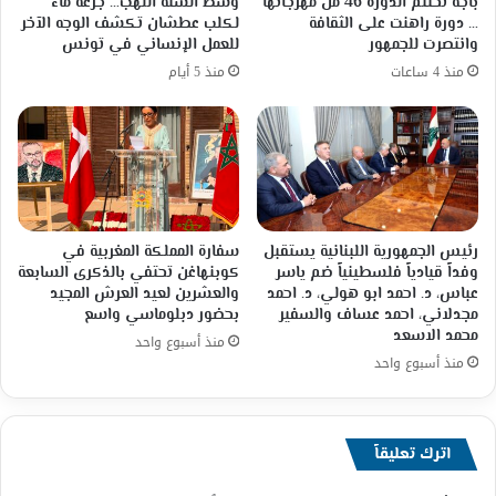
باجة تختتم الدورة 46 من مهرجانها
وسط ألسنة اللهب… جرعة ماء
… دورة راهنت على الثقافة
لكلب عطشان تكشف الوجه الآخر
وانتصرت للجمهور
للعمل الإنساني في تونس
منذ 4 ساعات
منذ 5 أيام
رئيس الجمهورية اللبنانية يستقبل
سفارة المملكة المغربية في
وفداً قيادياً فلسطينياً ضم ياسر
كوبنهاغن تحتفي بالذكرى السابعة
عباس، د. احمد ابو هولي، د. احمد
والعشرين لعيد العرش المجيد
مجدلاني، احمد عساف والسفير
بحضور دبلوماسي واسع
محمد الاسعد
منذ أسبوع واحد
منذ أسبوع واحد
اترك تعليقاً