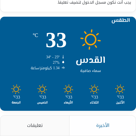
يجب أنت تكون
مسجل الدخول
لتضيف تعليقاً.
الطقس
33
℃
القدس
34º - 25º
27%
1.34 كيلومتر/ساعة
سماء صافية
33
33
33
33
33
℃
℃
℃
℃
℃
الأثنين
الثلاثاء
الأربعاء
الخميس
الجمعة
الأخيرة
تعليقات