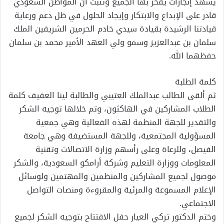
يشهد إنجازات يفخر بها الجميع وتثبت أن المواطن السعودي
قادر على الإبداع والابتكار وإيجاد الحلول في ظل دعم ورعاية
قيادتنا الرشيدة بقيادة سيدي خادم الحرمين الشريفين الملك
سلمان بن عبدالعزيز وسمو ولي العهد الأمير محمد بن سلمان
حفظهما الله.
كلمة الطلبة
ثم ألقى الطالب عبدالملك العتيبي والطالبة لينا العفيف كلمة
الطلاب المشاركين في الهاكثون، وتم خلالها توجيه الشكر
والتقدير للجهة المنظمة لهذه الفعالية وهي جمعية
المسؤولية المجتمعية، وللجهة المستضيفة وهي جامعة
الفيصل، وللرعاة وعلى رأسهم وزارة الاتصالات وتقنية
المعلومات ووزارة التعليم وشركة أرامكو السعودية، والشكر
موصول لجميع المشاركين والمنظمين والمهتمين ولوسائل
الإعلام المسموعة والمرئية والمقروءة ومنصات التواصل
الاجتماعي.
وختم الدكتور تركي العيار حفل الافتتاح بتوجيه الشكر لجميع