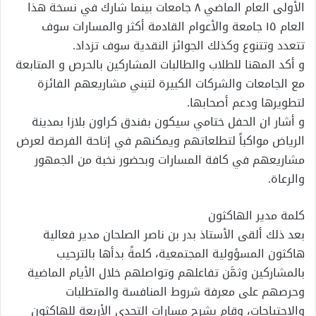
الأولى العام الماضي ٨ جامعات بينما شارك في نسخة هذا
العام ١٥ جامعة والأعوام القادمة أكثر والمسارات سوف
تتعدد وتتنوع وكذلك الجوائز النقدية سوف تزداد.
و أكد المهنا للطلاب والطالبات المشاركين بالحرص و المتابعة
مع الجامعات والشركات الكبيرة لتبني مشاريعهم الفائزة
لتطويرها ودعم أصحابها.
و أشار ان الحفل ختامي سيكون بفندق كراون بلازا بمدينة
الرياض مواكباً لتطلعاتهم ويمكنهم في إتاحة الفرصة لعرض
مشاريعهم في كافة المسارات وبحضور نخبة من الجمهور
والرعاة.
كلمة مدير الهاكثون
بعد ذلك ألقى الأستاذ بدر بن ناصر الصلحان مدير فعالية
هاكثون المسؤولية المجتمعية، كلمةً بدأها بالترحيب
بالمشاركين وثمَّن تفاعلهم وتواصلهم خلال الأيام الماضية
وحرصهم على معرفة شروط المنافسة والمتطلبات
والاحتياجات، وقام بشرح مسارات التحدي الأربعة للهاكثون