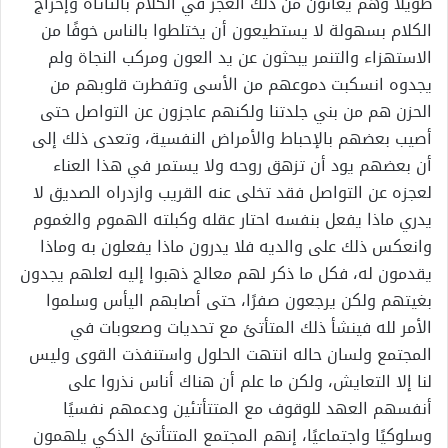
طويلًا وهم يعانون من ذلك العجز في الكلام بالتأتأة وإخراج
الكلام بسهولة لا يستطيعون أن يختلطوا بالناس خوفًا من
الاستهزاء والتنمر يبحثون عن يد العون ومركب النجاة ولم
يجدوه انسكبت دموعهم من الأسى وتفطرت قلوبهم من
الحزن هم من بني جلدتنا ولكنهم عاجزون عن التواصل حتى
أصيب بعضهم بالإحباط والأمراض النفسية، وتعدى ذلك إلى
أن بعضهم يود أن تزهق روحه ولا يستمر في هذا العناء
لعجزه عن التواصل فقد تخلى عنه القريب وازدراه الصديق لا
يدري ماذا يفعل بنفسه احتار عقله وكبلته الهموم والغموم
وانعكس ذلك على والديه فلا يدرون ماذا يفعلون به وماذا
يقدمون له، فكل ما ذكر لهم معالج ذهبوا إليه لعلهم يجدون
بغيتهم ولكن يرجعون صفرًا، حتى أصابهم اليأس وسلموا
الأمر لله فينشأ ذلك المتأتئ مع تحديات وصعوبات في
المجتمع ولسان حاله انتهت الحلول واستنفذت القوى وليس
لنا إلا التعايش، ولكن ما علم أن هناك أناس نذروا على
أنفسهم العهد للوقوف مع المتتأتئين ودعمهم نفسيًا
وسلوكيًا واجتماعيًا، إنهم المجتمع المتتأتئ الذكي يلهمون