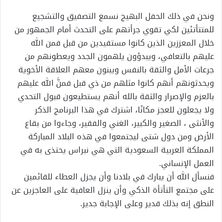
ونحن في ذلك الحفل البهيج نسمع التصفيق والتشجيع
للمتتأتئين لكي تقوي جرأتهم على التحدث أمام الجمهور من
خلال المعززين الذين كانوا مستفيدين من قبل فمن الله
عليهم بالتعافي، ويبدؤون يلهمون الجدد ويعطونهم من
جرعات الأمل والثقة بالنفس ويبنون معهم العلاقة الأخوية
ويحدثونهم أنهم كانوا مثلهم من ذي قبل فمنَّ الله عليهم
بالعزم والإصرار والثقة بالله أنهم يستطيعون قبول التحدي
ولا يجعلون للعجز مكانًا، اشترك في هذا البرنامج الذكر
والأنثى ، الصغير والكبير، الغني والفقير، وجاءوا من بقاع
الأرض ومن دول شتى ليجتمعوا في هذه البلاد المباركة
المملكة العربية السعودية التي هي نبراس يحتذى به في
العمل الإنساني.
فنسأل الله أن يبارك في بلادنا وأن يجزل العطاء للقائمين
على مجتمع التأتأة الذكي وأن ينزل العافية على العاجزين عن
النطق إنه بذلك قدير وعلى الإجابة جدير.