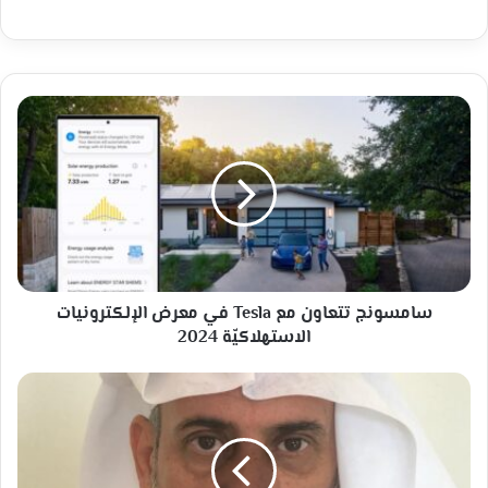
سامسونج
تتعاون
مع
Tesla
في
معرض
الإلكترونيات
الاستهلاكيّة
2024
سامسونج تتعاون مع Tesla في معرض الإلكترونيات
الاستهلاكيّة 2024
الشاعر:عبدالإله
دشيشه
شاعر(وهج
الوجدان)!
بقلم