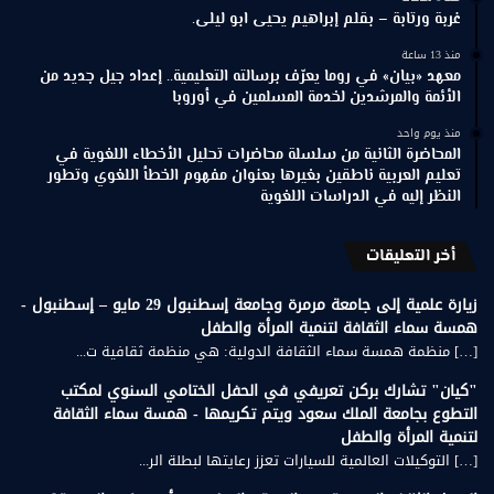
غربة ورتابة – بقلم إبراهيم يحيى ابو ليلى.
منذ 13 ساعة
معهد «بيان» في روما يعرّف برسالته التعليمية.. إعداد جيل جديد من
الأئمة والمرشدين لخدمة المسلمين في أوروبا
منذ يوم واحد
المحاضرة الثانية من سلسلة محاضرات تحليل الأخطاء اللغوية في
تعليم العربية ناطقين بغيرها بعنوان مفهوم الخطأ اللغوي وتطور
النظر إليه في الدراسات اللغوية
أخر التعليقات
زيارة علمية إلى جامعة مرمرة وجامعة إسطنبول 29 مايو – إسطنبول -
همسة سماء الثقافة لتنمية المرأة والطفل
[…] منظمة همسة سماء الثقافة الدولية: هي منظمة ثقافية ت...
"كيان" تشارك بركن تعريفي في الحفل الختامي السنوي لمكتب
التطوع بجامعة الملك سعود ويتم تكريمها - همسة سماء الثقافة
لتنمية المرأة والطفل
[…] التوكيلات العالمية للسيارات تعزز رعايتها لبطلة الر...