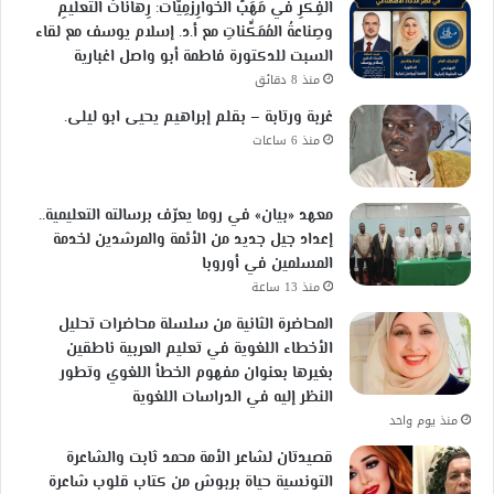
الفِكْرِ في مَهَبِّ الخَوارِزْمِيّات: رِهاناتُ التعليمِ
وصِناعةُ المُمَكِّناتِ مع أ.د. إسلام يوسف مع لقاء
السبت للدكتورة فاطمة أبو واصل اغبارية
منذ 8 دقائق
غربة ورتابة – بقلم إبراهيم يحيى ابو ليلى.
منذ 6 ساعات
معهد «بيان» في روما يعرّف برسالته التعليمية..
إعداد جيل جديد من الأئمة والمرشدين لخدمة
المسلمين في أوروبا
منذ 13 ساعة
المحاضرة الثانية من سلسلة محاضرات تحليل
الأخطاء اللغوية في تعليم العربية ناطقين
بغيرها بعنوان مفهوم الخطأ اللغوي وتطور
النظر إليه في الدراسات اللغوية
منذ يوم واحد
قصيدتان لشاعر الأمة محمد ثابت والشاعرة
التونسية حياة بربوش من كتاب قلوب شاعرة