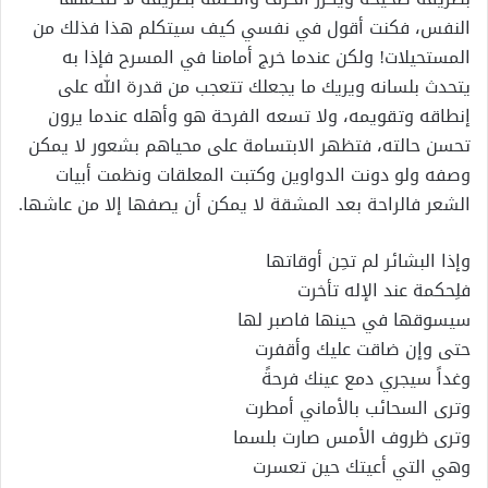
النفس، فكنت أقول في نفسي كيف سيتكلم هذا فذلك من
المستحيلات! ولكن عندما خرج أمامنا في المسرح فإذا به
يتحدث بلسانه ويريك ما يجعلك تتعجب من قدرة الله على
إنطاقه وتقويمه، ولا تسعه الفرحة هو وأهله عندما يرون
تحسن حالته، فتظهر الابتسامة على محياهم بشعور لا يمكن
وصفه ولو دونت الدواوين وكتبت المعلقات ونظمت أبيات
الشعر فالراحة بعد المشقة لا يمكن أن يصفها إلا من عاشها.
وإذا البشائر لم تحِن أوقاتها
فلِحكمة عند الإله تأخرت
سيسوقها في حينها فاصبر لها
حتى وإن ضاقت عليك وأقفرت
وغداً سيجري دمع عينك فرحةً
وترى السحائب بالأماني أمطرت
وترى ظروف الأمس صارت بلسما
وهي التي أعيتك حين تعسرت