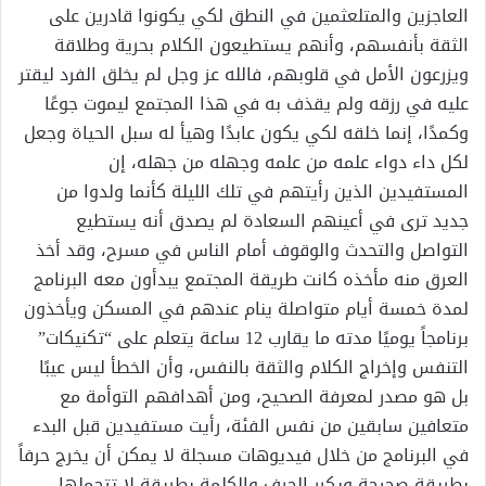
العاجزين والمتلعثمين في النطق لكي يكونوا قادرين على
الثقة بأنفسهم، وأنهم يستطيعون الكلام بحرية وطلاقة
ويزرعون الأمل في قلوبهم، فالله عز وجل لم يخلق الفرد ليقتر
عليه في رزقه ولم يقذف به في هذا المجتمع ليموت جوعًا
وكمدًا، إنما خلقه لكي يكون عابدًا وهيأ له سبل الحياة وجعل
لكل داء دواء علمه من علمه وجهله من جهله، إن
المستفيدين الذين رأيتهم في تلك الليلة كأنما ولدوا من
جديد ترى في أعينهم السعادة لم يصدق أنه يستطيع
التواصل والتحدث والوقوف أمام الناس في مسرح، وقد أخذ
العرق منه مأخذه كانت طريقة المجتمع يبدأون معه البرنامج
لمدة خمسة أيام متواصلة ينام عندهم في المسكن ويأخذون
برنامجاً يوميًا مدته ما يقارب 12 ساعة يتعلم على “تكنيكات”
التنفس وإخراج الكلام والثقة بالنفس، وأن الخطأ ليس عيبًا
بل هو مصدر لمعرفة الصحيح، ومن أهدافهم التوأمة مع
متعافين سابقين من نفس الفئة، رأيت مستفيدين قبل البدء
في البرنامج من خلال فيديوهات مسجلة لا يمكن أن يخرج حرفاً
بطريقة صحيحة ويكرر الحرف والكلمة بطريقة لا تتحملها