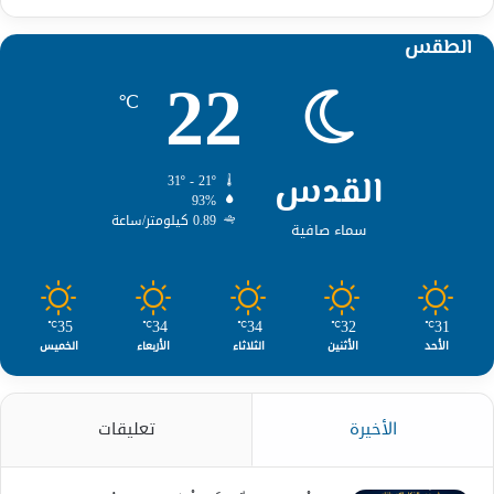
الطقس
22
℃
القدس
31º - 21º
93%
0.89 كيلومتر/ساعة
سماء صافية
35
34
34
32
31
℃
℃
℃
℃
℃
الأحد
الأثنين
الثلاثاء
الأربعاء
الخميس
الأخيرة
تعليقات