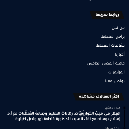
روابط سريعة
من نحن
برامج المنظمة
نشاطات المنظمة
أخبارنا
قافلة القدس الخامس
المؤتمرات
تواصل معنا
اكثر المقالات مشاهدة
منذ 8 دقائق
الفِكْرِ في مَهَبِّ الخَوارِزْمِيّات: رِهاناتُ التعليمِ وصِناعةُ المُمَكِّناتِ مع أ.د.
إسلام يوسف مع لقاء السبت للدكتورة فاطمة أبو واصل اغبارية
منذ 6 ساعات