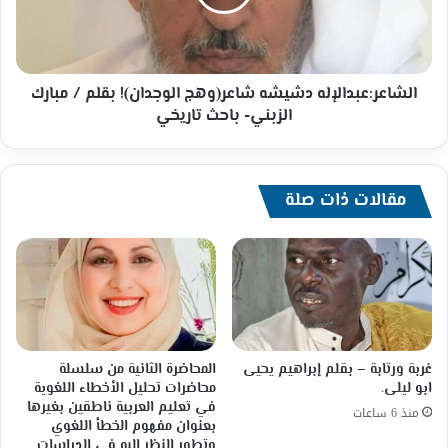
/
مبارك
الزبني-
باحث
تاريخي
الشاعر:عبدالإله دشيشه شاعر(وهج الوجدان)! بقلم / مبارك
الزبني- باحث تاريخي
مقالات ذات صلة
غربة ورتابة – بقلم إبراهيم يحيى
المحاضرة الثانية من سلسلة
ابو ليلى.
محاضرات تحليل الأخطاء اللغوية
في تعليم العربية ناطقين بغيرها
منذ 6 ساعات
بعنوان مفهوم الخطأ اللغوي
وتطور النظر إليه في الدراسات