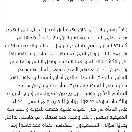
أرسل
Fatma
14 يناير، 2024
333
3 دقائق
بريدا
إلكترونيا
(اقرأ باسم ربك الذي خلق) هذه أول آية نزلت على نبي الهدى
محمد صلى الله عليه وسلم ونطق بها، فما أعظمها من
كلمات! النطق باسم ربه الذي خلق، إن النطق والحديث بطلاقة
من نعم الله عز وجل التي أنعم بها على عباده وفضلهم بها
على الكائنات الحية، وبهذا النطق يتواصل الناس ويتعارفون
ويقضون حاجات بعضهم البعض، ويعد اللسان هو مصدر
النطق والتحدث فالحمدلله الذي أنطق ألسنتنا وجعلها تلهج
بذكره، في ليلة بهيجة حضرت حفلًا لمتخرجين من مجتمع
المتأتئ الذكي، وهم الذين يجدون صعوبة في إخراج الحروف
والكلمات هؤلاء خضعوا لبرنامج للتدريب على أسس القضاء
على التأتأة من خلال تقنيات علمية خضعت للتجربة والممارسة
الحقيقية (تنفس ،املك وقتك، حدد هدفك، رتب كلامك، تواصل
بصريًا) هؤلاء المستفيدون أنهكتهم الحياة فقد عاشوا زمنًا