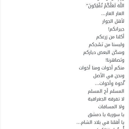
اللَّهَ لَعَلَّكُمْ تُفْلِحُونَ”
العار العار…
لأهل الجوار
جيرانكم!
أكلنا من زرعكم
ولبسنا من نَسْجكم
وسَكَن البعض دياركم
وتَصاهرنا!
منكم أخوات ومنا أخوات
ونحن في الأصل
ُأخوة وأخوات…
المسلم أخ المسلم
لا تفرقه الجغرافية
ولا المسافات
يا سورية يا دمشق
يا أهلنا في بلاد الشام…