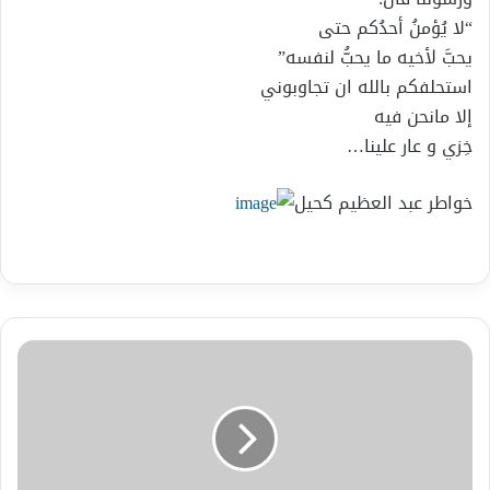
“لا يُؤمنُ أحدُكم حتى
يحبَّ لأخيه ما يحبُّ لنفسه”
استحلفكم بالله ان تجاوبوني
إلا مانحن فيه
خِزي و عار علينا…
خواطر عبد العظيم كحيل
خواطر
-
بقلم
عبد
العظيم
كحيل