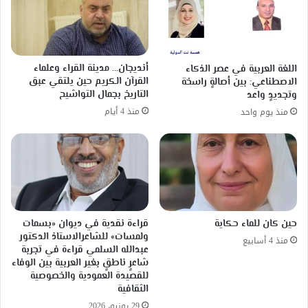
أنديجان… مدينة القراء وعلماء
اللغة العربية في عصر الذكاء
القرآن الكريم حين يلتقي عبق
الاصطناعي: بين أصالةٍ راسخة
التاريخ بجمال التواشيح
وتجديدٍ واعد
منذ 4 أيام
منذ يوم واحد
حين كان للماء حكاية
قراءة نقدية في ديوان «بسمات
ولمسات» للشاعرالاستاذ الدكتور
منذ 4 أسابيع
عبدالله السلمي قراءة في تجربة
شاعرٍ ناطقٍ بغير العربية بين الوفاء
للقصيدة العمودية والخصوصية
الثقافية
29 يونيو، 2026