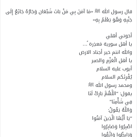
إلكترونيا
قال رسول الله ﷺ «مَا آمَنَ بِي مَنْ بَاتَ شَبْعَان وَجَارُهُ جَائِعٌ إِلَى
جَنْبِهِ وَهُوَ يَعْلَمُ بِهِ»
أخوتي أهلي
يا أهل سورية مَعذِرة ً…
والله انتم خير أجناد الارض
يا أهل الْعَزْمِ والصبر
أيوب عليه السلام
يُقْرِئكم السلام
ومحمد رسول الله ﷺ
يقول: “اللَّهُمَّ بَارِكْ لَنَا
فِي شَأْمِنَا”
وَاللَّهُ يَقُولُ:
“يَا أَيُّهَا الَّذِينَ آمَنُوا
اصْبِرُوا وَصَابِرُوا
وَرَابِطُوا وَاتَّقُوا