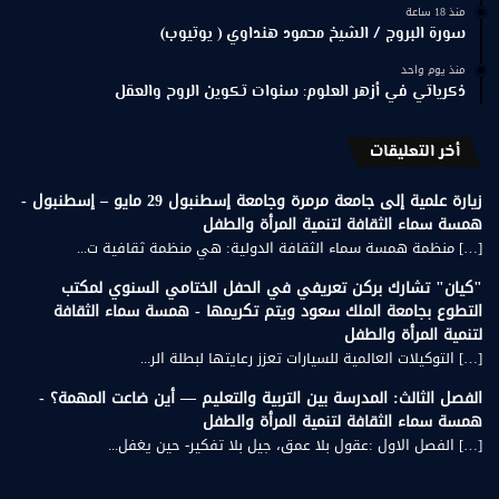
منذ 18 ساعة
سورة البروج / الشيخ محمود هنداوي ( يوتيوب)
منذ يوم واحد
ذكرياتي في أزهر العلوم: سنوات تكوين الروح والعقل
أخر التعليقات
زيارة علمية إلى جامعة مرمرة وجامعة إسطنبول 29 مايو – إسطنبول -
همسة سماء الثقافة لتنمية المرأة والطفل
[…] منظمة همسة سماء الثقافة الدولية: هي منظمة ثقافية ت...
"كيان" تشارك بركن تعريفي في الحفل الختامي السنوي لمكتب
التطوع بجامعة الملك سعود ويتم تكريمها - همسة سماء الثقافة
لتنمية المرأة والطفل
[…] التوكيلات العالمية للسيارات تعزز رعايتها لبطلة الر...
الفصل الثالث: المدرسة بين التربية والتعليم — أين ضاعت المهمة؟ -
همسة سماء الثقافة لتنمية المرأة والطفل
[…] الفصل الاول :عقول بلا عمق، جيل بلا تفكير- حين يغفل...