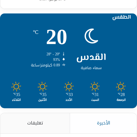
الطقس
20
℃
القدس
28º - 20º
93%
0.89 كيلومتر/ساعة
سماء صافية
35
35
33
31
28
℃
℃
℃
℃
℃
الجمعة
السبت
الأحد
الأثنين
الثلاثاء
الأخيرة
تعليقات