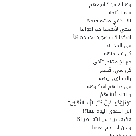
وهناك من يُسْمِعهم
سَم الكلمات…
ألا يكفي ماهم فيه؟!
ندعي لأنفسنا حب اخواننا
اهكذا كنت هجرة محمد؟! ﷺ
في المدينة
كل فرد منهم
مع اخ مهاجر تآخى
كل شيء قُسم
بالتساوي بينهم
في ديارهم اسكنوهم
وبالزاد أَعَانُوهُمْ
“وَتَزَوَّدُوا فَإِنَّ خَيْرَ الزَّادِ التَّقْوَىٰ”
أين التقوى اليوم بيننا؟!
فكيف نريد من الله نصرنا؟!
ونحن لا نرحم بعضنا
ورسولنا قال: