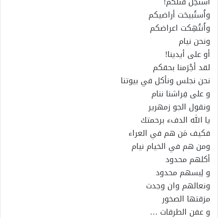
أُستُحِل قتلكم!
واُستُبيحَت أراضيكم
واُنتُهِكت اعراضكم
ونحن نيام
أو على أيدينا!
لقد أجْرَمنا بحقكم
نحن نجلس ونأكل في بيوتنا
و على فِراشنا ننام
ونقول الجو زمهرير
يا الله الدفء برحمتك
فكيف مَن هم في العراء
ومن هم في الخيام نيام
أكلهم محدود
و لِبسهم محدود
ونعالهم وان وجدت
مزقتها الصخور
و عفن الطرقات …