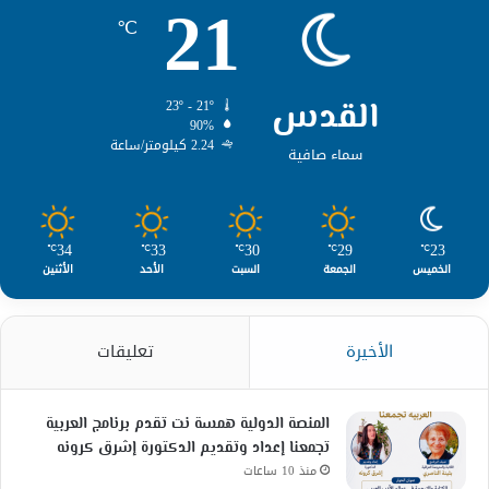
21
℃
القدس
23º - 21º
90%
2.24 كيلومتر/ساعة
سماء صافية
34
33
30
29
23
℃
℃
℃
℃
℃
الخميس
الجمعة
السبت
الأحد
الأثنين
الأخيرة
تعليقات
المنصة الدولية همسة نت تقدم برنامج العربية
تجمعنا إعداد وتقديم الدكتورة إشرق كرونه
منذ 10 ساعات