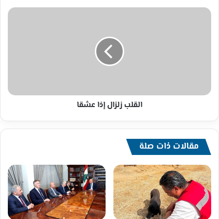
القلب
زلزال
إذا
عشقا
القلب زلزال إذا عشقا
مقالات ذات صلة