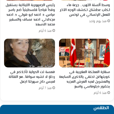
وسط ألسنة اللهب… جرعة ماء
رئيس الجمهورية اللبنانية يستقبل
لكلب عطشان تكشف الوجه الآخر
وفداً قيادياً فلسطينياً ضم ياسر
للعمل الإنساني في تونس
عباس، د. احمد ابو هولي، د. احمد
مجدلاني، احمد عساف والسفير
منذ يوم واحد
محمد الاسعد
منذ 6 أيام
سفارة المملكة المغربية في
همسة نت الدولية تأخذكم في
كوبنهاغن تحتفي بالذكرى السابعة
رحلةٍ لا تشبه سواها…مع الفنانة
والعشرين لعيد العرش المجيد
لميس حاج سهرتنا اجمل
بحضور دبلوماسي واسع
منذ 7 أيام
منذ 6 أيام
الطقس