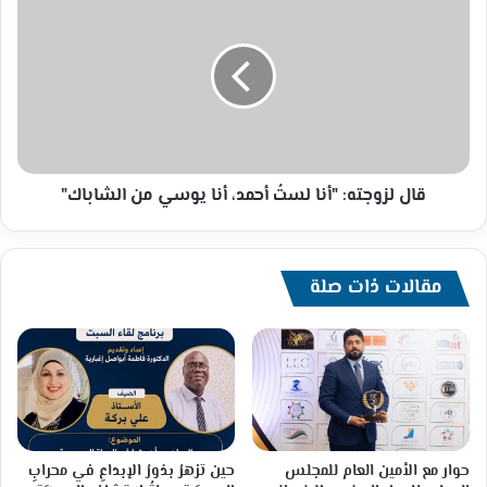
لزوجته:
"أنا
لستُ
أحمد،
أنا
يوسي
من
الشاباك"
قال لزوجته: "أنا لستُ أحمد، أنا يوسي من الشاباك"
مقالات ذات صلة
حوار مع الأمين العام للمجلس
حين تزهرُ بذورُ الإبداعِ في محرابِ