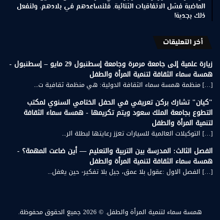
الماضية فشل الاتفاقيات الثنائية. فلنساعدهم في بلادهم، ولنفعل
ذلك بجدية!
أخر التعليقات
زيارة علمية إلى جامعة مرمرة وجامعة إسطنبول 29 مايو – إسطنبول -
همسة سماء الثقافة لتنمية المرأة والطفل
[…] منظمة همسة سماء الثقافة الدولية: هي منظمة ثقافية ت...
"كيان" تشارك بركن تعريفي في الحفل الختامي السنوي لمكتب
التطوع بجامعة الملك سعود ويتم تكريمها - همسة سماء الثقافة
لتنمية المرأة والطفل
[…] التوكيلات العالمية للسيارات تعزز رعايتها لبطلة الر...
الفصل الثالث: المدرسة بين التربية والتعليم — أين ضاعت المهمة؟ -
همسة سماء الثقافة لتنمية المرأة والطفل
[…] الفصل الاول :عقول بلا عمق، جيل بلا تفكير- حين يغفل...
همسة سماء لتنمية المرأة والطفل.
© 2026 جميع الحقوق محفوظة.