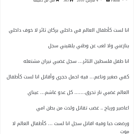
أرسل
Fatma
4 مارس، 2016
383
أقل من دقيقة
بريدا
إلكترونيا
انا لست كأطفال العالم في داخلي بركان ثائر لا خوف داخلي
ينازعني ولا لعب عن وطني يلهيني سجل
انا طفل فلسطين الثائر… سجل غضبي نيران مشتعله
كفي صغير وناعم… فيه احمل حجري وأقاتل انا لست كأطفال
العالم غضبي نار تحرق……. كل عدو غاشم… عيناي
اعاصير ورياح .. غضب تقاتل ولدت من بطن امي
ورضعت حبا وفيه اقاتل سجل انا لست … كأطفال العالم لا
موت