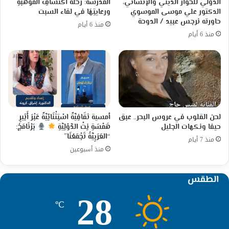
الدولي للحوار الديني والإنساني،
المدرسَة: رحلةُ اكتشافِ الموهبَةِ
الدكتور علي موسى الموسوي
ورعايتِهَا في لقاء السبت
حاورته نرجس عبيد / الدوحة
منذ 6 أيام
منذ 6 أيام
لحن القلوب في عروس البحر.. عبق
أمسية ثقَافِيَّةٌ اسْتِثْنَائِيَّةٌ عَبْرَ أَثِيرِ
حيفا ونكهات الجليل
هَمْسَةِ نِتْ الدَّوْلِيَّةِ
بَرْنَامَجُ:
“العَرَبِيَّةُ تَجْمَعُنَا”
منذ 7 أيام
منذ أسبوعين
الطقس
28
℃