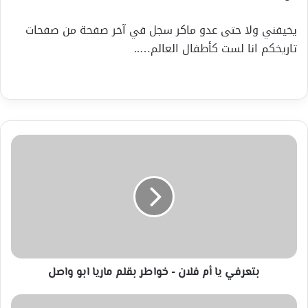
يخيفني ولا حتى عدو ماكر سجل في آخر صفحة من صفحات
تاريخكم انا لست كأطفال العالم…..
بتعرفي
يا
أم
فلان
-
خواطر
بقلم
ماريا
ابو
واصل
بتعرفي يا أم فلان - خواطر بقلم ماريا ابو واصل
قال