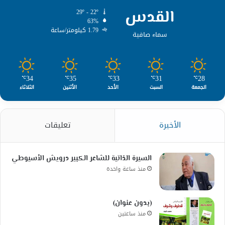
القدس
29º - 22º
63%
1.79 كيلومتر/ساعة
سماء صافية
34
35
33
31
28
℃
℃
℃
℃
℃
الجمعة
السبت
الأحد
الأثنين
الثلاثاء
الأخيرة
تعليقات
السيرة الذاتية للشاعر الكبير درويش الأسيوطي
منذ ساعة واحدة
(بدون عنوان)
منذ ساعتين