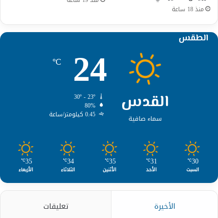
منذ 18 ساعة
الطقس
24
℃
القدس
30º - 23º
80%
0.45 كيلومتر/ساعة
سماء صافية
35
34
35
31
30
℃
℃
℃
℃
℃
السبت
الأحد
الأثنين
الثلاثاء
الأربعاء
الأخيرة
تعليقات