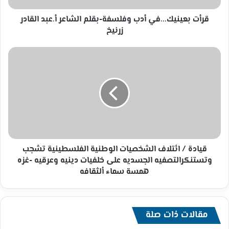
زرنيخ
قرأت بعينيك...في أدب وفلسفة-بقلم الشاعر أ.عبد القادر
زرنيخ
قيادة
/
ائتلاف
الشخصيات
الوطنية
الفلسطينية
تشجب
وتستنكرالتصفيه
الجسديه
على
قيادة / ائتلاف الشخصيات الوطنية الفلسطينية تشجب
خلفيات
وتستنكرالتصفيه الجسديه على خلفيات دينيه وعرقيه -غزه
دينيه
همسة سماء ألثقافه
وعرقيه
-غزه
همسة
سماء
مقالات ذات صلة
ألثقافه