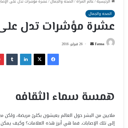
الرئيسية
/
عالم المراة
/
الصحه والجمال
/
عشرة مؤشرات تدل على الإصابة
الصحه والجمال
عشرة مؤشرات تدل على ا
أرسل
Fatma
26 فبراير، 2016
بريدا
فيسبوك
‫X
لينكدإن
إلكترونيا
همسة سماء الثقافه
ملايين من البشر حول العالم يعيشون بكلىً مريضة، ولكن م
إلى تلك الإصابات. فما هي أبرز هذه العلامات؟ وكيف يمكن