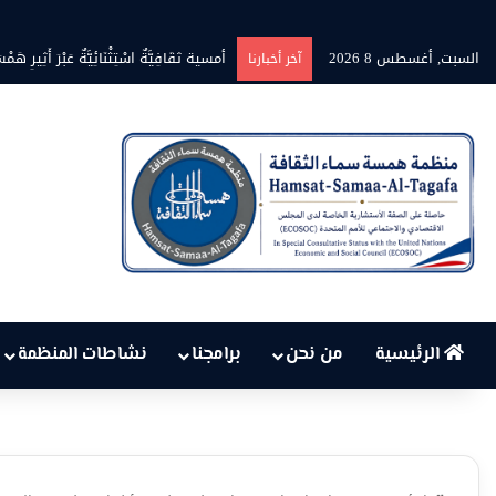
السبت, أغسطس 8 2026
أمسية ثقَافِيَّةٌ اسْتِثْنَائِيَّةٌ عَبْرَ أَثِيرِ هَمْسَةِ ن
آخر أخبارنا
الرئيسية
من نحن
برامجنا
نشاطات المنظمة