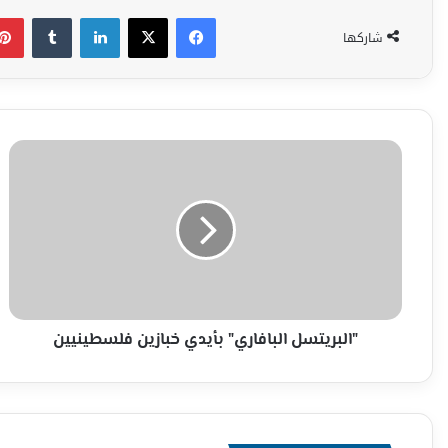
فيسبوك
‫X
لينكدإن
شاركها
"البريتسل
البافاري"
بأيدي
خبازين
فلسطينيين
"البريتسل البافاري" بأيدي خبازين فلسطينيين