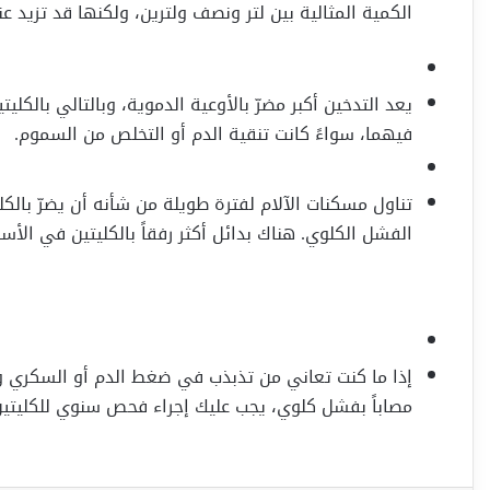
الكمية المثالية بين لتر ونصف ولترين، ولكنها قد تزيد ع
يعد التدخين أكبر مضرّ بالأوعية الدموية، وبالتالي بالكل
فيهما، سواءً كانت تنقية الدم أو التخلص من السموم.
تناول مسكنات الآلام لفترة طويلة من شأنه أن يضرّ بالكل
الفشل الكلوي. هناك بدائل أكثر رفقاً بالكليتين في الأس
إذا ما كنت تعاني من تذبذب في ضغط الدم أو السكري وك
مصاباً بفشل كلوي، يجب عليك إجراء فحص سنوي للكليتين