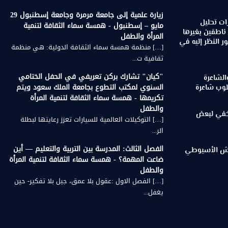
زيارة علمية إلى جامعة مرمرة وجامعة إسطنبول 29
ات تحليل
مايو – إسطنبول - همسة سماء الثقافة لتنمية
 ناطقين بغيرها
المرأة والطفل
 النظر إليه في
[…] منظمة همسة سماء الثقافة الدولية: هي منظمة
ثقافية ت...
"كيان" تشارك بركن تعريفي في الحفل الختامي
الشاعرة
السنوي لمكتب التطوع بجامعة الملك سعود ويتم
لوب شاعرة
تكريمها - همسة سماء الثقافة لتنمية المرأة
والطفل
لخفي لبعض
[…] التوكيلات العالمية للسيارات تعزز رعايتها لبطلة
الر...
الفصل الثالث: المدرسة بين التربية والتعليم — أين
رويش الأسيوطي
ضاعت المهمة؟ - همسة سماء الثقافة لتنمية المرأة
والطفل
[…] الفصل الاول :عقول بلا عمق، جيل بلا تفكير- حين
يغفل...