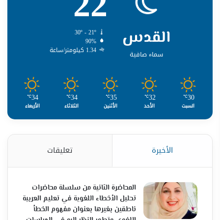
22
القدس
30º - 21º
90%
1.34 كيلومتر/ساعة
سماء صافية
34
34
35
32
30
℃
℃
℃
℃
℃
السبت
الأحد
الأثنين
الثلاثاء
الأربعاء
الأخيرة
تعليقات
المحاضرة الثانية من سلسلة محاضرات
تحليل الأخطاء اللغوية في تعليم العربية
ناطقين بغيرها بعنوان مفهوم الخطأ