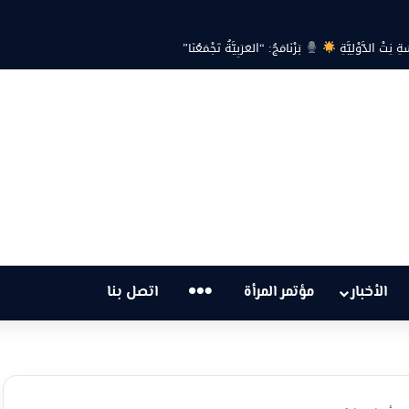
ِتْ الدَّوْلِيَّةِ
بَرْنَامَجُ: “العَرَبِيَّةُ تَجْمَعُنَا”
…
الأخبار
مؤتمر المرأة
اتصل بنا