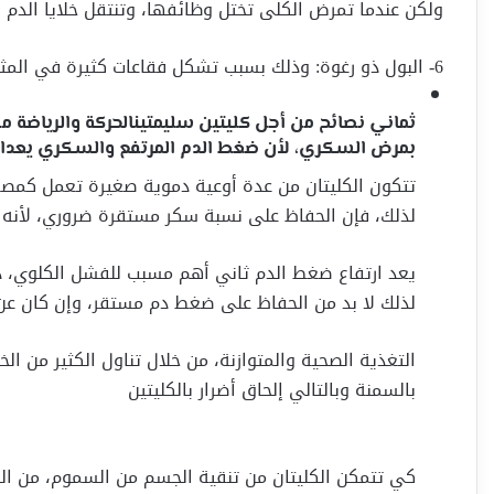
ولكن عندما تمرض الكلى تختل وظائفها، وتنتقل خلايا الدم إ
6- البول ذو رغوة: وذلك بسبب تشكل فقاعات كثيرة في المثانة، بسبب كثرة البروتين المتسرب من الدم إلى البول.
ثماني نصائح من أجل كليتين سليمتينالحركة والرياضة 
بمرض السكري، لأن ضغط الدم المرتفع والسكري يعدان
تتكون الكليتان من عدة أوعية دموية صغيرة تعمل كمصف
لذلك، فإن الحفاظ على نسبة سكر مستقرة ضروري، لأنه يض
يعد ارتفاع ضغط الدم ثاني أهم مسبب للفشل الكلوي، ذل
لذلك لا بد من الحفاظ على ضغط دم مستقر، وإن كان عن 
التغذية الصحية والمتوازنة، من خلال تناول الكثير من ا
بالسمنة وبالتالي إلحاق أضرار بالكليتين
كي تتمكن الكليتان من تنقية الجسم من السموم، من الض