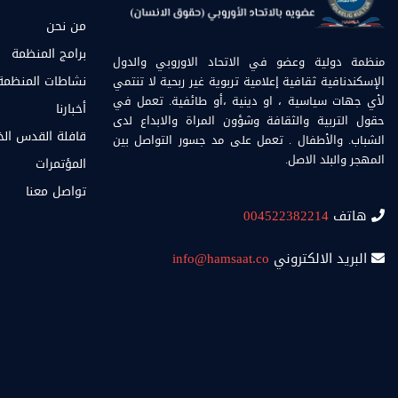
من نحن
برامج المنظمة
منظمة دولية وعضو في الاتحاد الاوروبي والدول
الإسكندنافية ثقافية إعلامية تربوية غير ربحية لا تنتمي
نشاطات المنظمة
لأي جهات سياسية ، او دينية ،أو طائفية. تعمل في
أخبارنا
حقول التربية والثقافة وشؤون المراة والابداع لدى
قافلة القدس ال
الشباب. والأطفال . تعمل على مد جسور التواصل بين
المهجر والبلد الاصل.
المؤتمرات
تواصل معنا
هاتف
004522382214
البريد الالكتروني
info@hamsaat.co