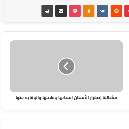
بينتيريست
Odnoklassniki
‫Pocket
مشاركة عبر البريد
طباعة
مشكلة
إصفرار
الأسنان
اسبابها
وعلاجها
والوقايه
منها
مشكلة إصفرار الأسنان اسبابها وعلاجها والوقايه منها