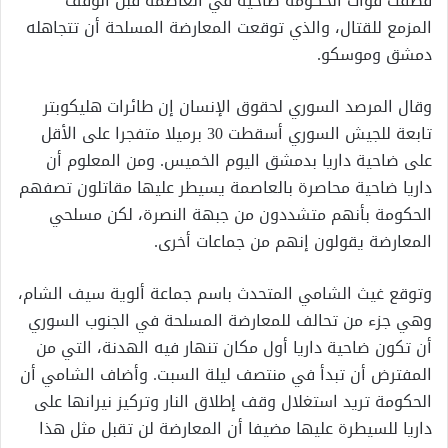
قصفت قوات الحكومة ضاحية في العاصمة قبل الوقف
المزمع للقتال، والذي توقعت المعارضة المسلحة أن تتجاهله
دمشق وموسكو.
وقال المرصد السوري لحقوق الإنسان إن طائرات هليكوبتر
تابعة للجيش السوري أسقطت 30 برميلا متفجرا على الأقل
على ضاحية داريا بدمشق اليوم الخميس. ومن المعلوم أن
داريا ضاحية محاصرة بالعاصمة يسيطر عليها مقاتلون تصفهم
الحكومة بأنهم متشددون من جبهة النصرة، لكن مسلحي
المعارضة يقولون إنهم من جماعات أخرى.
وتوقع غيث الشامي المتحدث باسم جماعة ألوية سيف الشام،
وهي جزء من تحالف للمعارضة المسلحة في الجنوب السوري
أن تكون ضاحية داريا أول مكان تنهار فيه الهدنة، التي من
المفترض أن تبدأ في منتصف ليلة السبت. وأضاف الشامي أن
الحكومة تريد استغلال وقف إطلاق النار وتركيز نيرانها على
داريا للسيطرة عليها مضيفا أن المعارضة لن تقبل مثل هذا