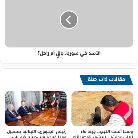
في
سوريا:
باقٍ
أم
راحل؟
الأسد في سوريا: باقٍ أم راحل؟
مقالات ذات صلة
وسط ألسنة اللهب… جرعة ماء
رئيس الجمهورية اللبنانية يستقبل
لكلب عطشان تكشف الوجه الآخر
وفداً قيادياً فلسطينياً ضم ياسر