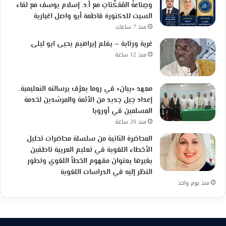
وصِناعةُ المُمَكِّناتِ مع أ.د. إسلام يوسف مع لقاء
السبت للدكتورة فاطمة أبو واصل اغبارية
منذ 7 ساعات
غربة ورتابة – بقلم إبراهيم يحيى ابو ليلى.
منذ 12 ساعة
معهد «بيان» في روما يعرّف برسالته التعليمية..
إعداد جيل جديد من الأئمة والمرشدين لخدمة
المسلمين في أوروبا
منذ 20 ساعة
المحاضرة الثانية من سلسلة محاضرات تحليل
الأخطاء اللغوية في تعليم العربية ناطقين
بغيرها بعنوان مفهوم الخطأ اللغوي وتطور
النظر إليه في الدراسات اللغوية
منذ يوم واحد