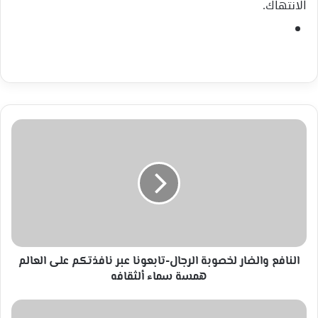
الانتهاك.
النافع
والضار
لخصوبة
الرجال-
تابعونا
عبر
نافذتكم
على
العالم
همسة
النافع والضار لخصوبة الرجال-تابعونا عبر نافذتكم على العالم
سماء
همسة سماء ألثقافه
ألثقافه
الأسد