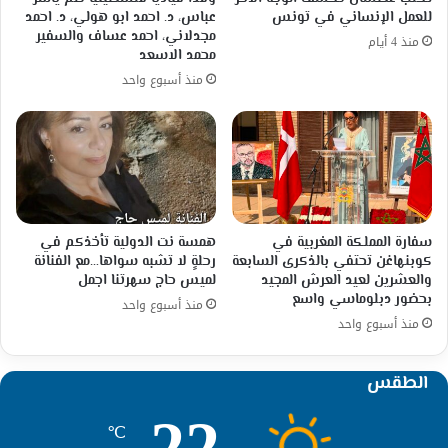
للعمل الإنساني في تونس
عباس، د. احمد ابو هولي، د. احمد
مجدلاني، احمد عساف والسفير
منذ 4 أيام
محمد الاسعد
منذ أسبوع واحد
سفارة المملكة المغربية في
همسة نت الدولية تأخذكم في
كوبنهاغن تحتفي بالذكرى السابعة
رحلةٍ لا تشبه سواها…مع الفنانة
والعشرين لعيد العرش المجيد
لميس حاج سهرتنا اجمل
بحضور دبلوماسي واسع
منذ أسبوع واحد
منذ أسبوع واحد
الطقس
22
℃