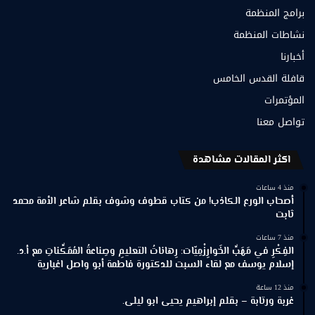
برامج المنظمة
نشاطات المنظمة
أخبارنا
قافلة القدس الخامس
المؤتمرات
تواصل معنا
اكثر المقالات مشاهدة
منذ 4 ساعات
أصحاب الورع الكاذب! من كتاب قطوف وشوف بقلم شاعر الأمة محمد
ثابت
منذ 7 ساعات
الفِكْرِ في مَهَبِّ الخَوارِزْمِيّات: رِهاناتُ التعليمِ وصِناعةُ المُمَكِّناتِ مع أ.د.
إسلام يوسف مع لقاء السبت للدكتورة فاطمة أبو واصل اغبارية
منذ 12 ساعة
غربة ورتابة – بقلم إبراهيم يحيى ابو ليلى.