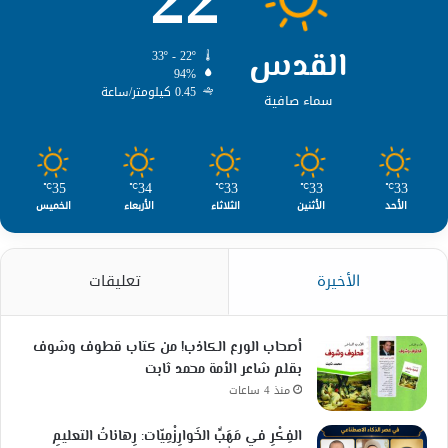
القدس
33º - 22º
94%
0.45 كيلومتر/ساعة
سماء صافية
35
34
33
33
33
℃
℃
℃
℃
℃
الأحد
الأثنين
الثلاثاء
الأربعاء
الخميس
الأخيرة
تعليقات
أصحاب الورع الكاذب! من كتاب قطوف وشوف
بقلم شاعر الأمة محمد ثابت
منذ 4 ساعات
الفِكْرِ في مَهَبِّ الخَوارِزْمِيّات: رِهاناتُ التعليمِ