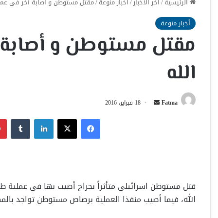
الرئيسية
/
اخر الأخبار
/
أخبار منوعة
/
مقتل مستوطن و أصابة آخر في عملي
أخبار منوعة
مقتل مستوطن و أصابة آ
الله
أرسل
Fatma
18 فبراير، 2016
بريدا
فيسبوك
‫X
لينكدإن
إلكترونيا
قتل مستوطن اسرائيلي متأثراً بجراح أصيب بها في عملية ط
الله، فيما أصيب منفذا العملية برصاص مستوطن تواجد بالمك