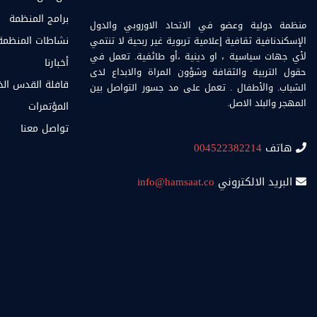
برامج المنظمة
منظمة دولية وعضو في الاتحاد الاوروبي والدول
الإسكندنافية ثقافية إعلامية تربوية غير ربحية لا تنتمي
نشاطات المنظمة
لأي جهات سياسية ، او دينية ،أو طائفية. تعمل في
أخبارنا
حقول التربية والثقافة وشؤون المراة والابداع لدى
قافلة القدس ال
الشباب. والأطفال . تعمل على مد جسور التواصل بين
المهجر والبلد الاصل.
المؤتمرات
تواصل معنا
هاتف
004522382214
البريد الالكتروني
info@hamsaat.co