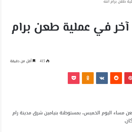
ة طعن برام الله
خر في عملية طعن برام
415
أقل من دقيقة
بينتيريست
Odnoklassniki
‫Pocket
عن مساء اليوم الخميس، بمستوطنة بنيامين شرق مدينة رام
ان.