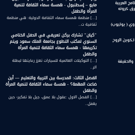
مج العربية
مايو – إسطنبول - همسة سماء الثقافة لتنمية
رق كرونه
المرأة والطفل
[…] منظمة همسة سماء الثقافة الدولية: هي منظمة
ثقافية ت...
وي ( يوتيوب)
"كيان" تشارك بركن تعريفي في الحفل الختامي
تكوين الروح
السنوي لمكتب التطوع بجامعة الملك سعود ويتم
تكريمها - همسة سماء الثقافة لتنمية المرأة
والطفل
[…] التوكيلات العالمية للسيارات تعزز رعايتها لبطلة
 والحقيقة
الر...
الفصل الثالث: المدرسة بين التربية والتعليم — أين
ضاعت المهمة؟ - همسة سماء الثقافة لتنمية المرأة
والطفل
[…] الفصل الاول :عقول بلا عمق، جيل بلا تفكير- حين
يغفل...