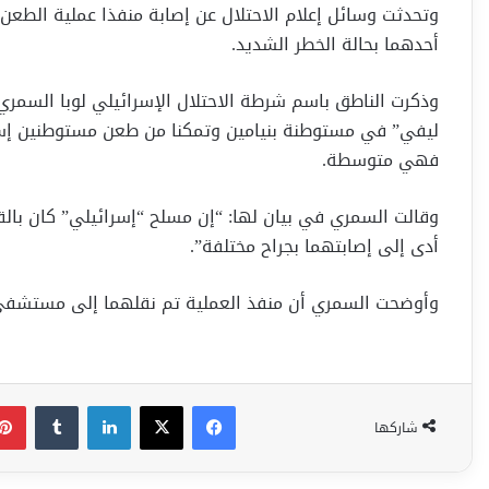
وتحدثت وسائل إعلام الاحتلال عن إصابة منفذا عملية الط
أحدهما بحالة الخطر الشديد.
وذكرت الناطق باسم شرطة الاحتلال الإسرائيلي لوبا السمري
ليفي” في مستوطنة بنيامين وتمكنا من طعن مستوطنين إسرائ
فهي متوسطة.
وقالت السمري في بيان لها: “إن مسلح “إسرائيلي” كان بالقر
أدى إلى إصابتهما بجراح مختلفة”.
وأوضحت السمري أن منفذ العملية تم نقلهما إلى مستشفى 
فيسبوك
‫X
لينكدإن
شاركها