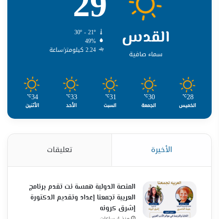
29
القدس
30º - 21º
49%
2.24 كيلومتر/ساعة
سماء صافية
34
33
31
30
28
℃
℃
℃
℃
℃
الخميس
الجمعة
السبت
الأحد
الأثنين
الأخيرة
تعليقات
المنصة الدولية همسة نت تقدم برنامج
العربية تجمعنا إعداد وتقديم الدكتورة
إشرق كرونه
منذ 4 ساعات