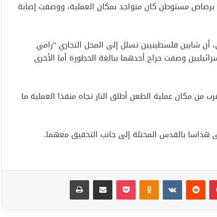
عن برصاص مستوطن كان متواجد بمكان العملية، ووصفت إصابة
، أن شابين فلسطينيين تسلل إلى المحل التجاري “رامي
يليين وصفت جراح أحدهما ببالغة الخطورة أما الأخرى
ب من مكان عملية الطعن أطلق النار تجاه منفذا العملية ما
هداسا بالقدس المحتلة إلى جانب التحقيق معهما.
بينتيريست
Odnoklassniki
‫Pocket
مشاركة عبر البريد
طباعة