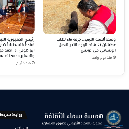
وسط ألسنة اللهب… جرعة ماء لكلب
رئيس الجمهورية اللبن
عطشان تكشف الوجه الآخر للعمل
قيادياً فلسطينياً ضم
الإنساني في تونس
ابو هولي، د. احمد م
والسفير محمد الاسع
منذ يوم واحد
منذ 6 أيام
روابط سريعة
من نحن