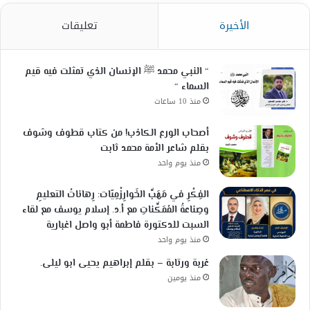
الأخيرة
تعليقات
“ النبي محمد ﷺ الإنسان الذي تمثلت فيه قيم
السماء “
منذ 10 ساعات
أصحاب الورع الكاذب! من كتاب قطوف وشوف
بقلم شاعر الأمة محمد ثابت
منذ يوم واحد
الفِكْرِ في مَهَبِّ الخَوارِزْمِيّات: رِهاناتُ التعليمِ
وصِناعةُ المُمَكِّناتِ مع أ.د. إسلام يوسف مع لقاء
السبت للدكتورة فاطمة أبو واصل اغبارية
منذ يوم واحد
غربة ورتابة – بقلم إبراهيم يحيى ابو ليلى.
منذ يومين