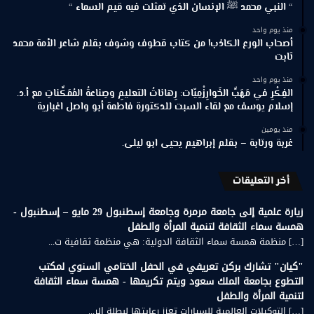
“ النبي محمد ﷺ الإنسان الذي تمثلت فيه قيم السماء “
منذ يوم واحد
أصحاب الورع الكاذب! من كتاب قطوف وشوف بقلم شاعر الأمة محمد
ثابت
منذ يوم واحد
الفِكْرِ في مَهَبِّ الخَوارِزْمِيّات: رِهاناتُ التعليمِ وصِناعةُ المُمَكِّناتِ مع أ.د.
إسلام يوسف مع لقاء السبت للدكتورة فاطمة أبو واصل اغبارية
منذ يومين
غربة ورتابة – بقلم إبراهيم يحيى ابو ليلى.
أخر التعليقات
زيارة علمية إلى جامعة مرمرة وجامعة إسطنبول 29 مايو – إسطنبول -
همسة سماء الثقافة لتنمية المرأة والطفل
[…] منظمة همسة سماء الثقافة الدولية: هي منظمة ثقافية ت...
"كيان" تشارك بركن تعريفي في الحفل الختامي السنوي لمكتب
التطوع بجامعة الملك سعود ويتم تكريمها - همسة سماء الثقافة
لتنمية المرأة والطفل
[…] التوكيلات العالمية للسيارات تعزز رعايتها لبطلة الر...