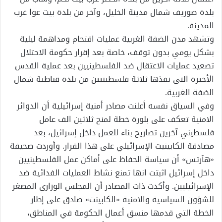
بلدة صوريف شمال مدينة الخليل، وآخر من بلدة بيت عوا غرب
المدينة.
وتشهد مدن الضفة الغربية عمليات اقتحام ومداهمة ليلية
بشكل يومي بدون توقف، خاصة بعد إقرار حكومة الاحتلال
تصعيد عمليات الاعتقال ضد الفلسطينيين بعد عملية القدس
الأخيرة التي نفذها ثلاثة فلسطينيين من بلدة قباطية شمال
الضفة الغربية.
وفي السياق نفسه أعلنت مصادر أمنية إسرائيلية أن الدوائر
الامنية تعكف على بلورة خطة لمنح ثلاثين الف عامل
فلسطيني آخرين تصاريح بناء للعمل داخل إسرائيل، بعد
مصادقة الكابينيت الإسرائيلي على هذا القرار. وأوردت صحيفة
«هآرتس» أن سياسة الحفاظ على أماكن عمل الفلسطينيين
داخل إسرائيل اثبتت انها تمنع نشاط العمليات الفدائية ضد
الإسرائيليين. وأكدت ذات المصادر أن المجلس الوزاري المصغر
للشؤون السياسية والامنية «الكابينت» صادق على إطار
الخطة التي قدمها منسق أعمال الحكومة في المناطق،