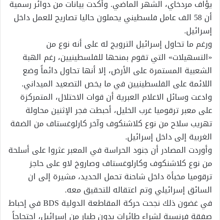
يؤاف مردخاي، الشهر الماضي. وأكدت بيانات من دوائر رسمية
أن 58 الف عامل فلسطيني يحملون حاليا تصاريح للعمل داخل
إسرائيل.
ورغم ما تحاول إسرائيل الترويج له على أنه نوع من
«التسهيلات» التي تقوم بمنحها للفلسطينيين، رغم الهبة
الشعبية المستمرة على الأرض، إلا أنها تحاول دائماً وضع
اللائمة على الفلسطينيين في ما يخص التصعيد الميداني.
وادعت وسائل الاعلام العبرية أن قوات الاحتلال، المتمركزة
على معبر ترقوميا غرب الخليل، أحبطت فجر الإثنين محاولة
تهريب سلاح من نوع كلاشنكوف وآخر كارلوغستاف من الضفة
الغربية إلى داخل إسرائيل.
وأوردت المصادر أن جنود الحراسة في المعبر عثروا على أسلحة
من نوع كلاشنكوف وكارلوغستاف وصاروخ لاو على حاجز
ترقوميا مخبأة داخل شاحنة تحمل الحديد، مشيرة إلى ان
السائق إسرائيلي وتم اعتقاله للتحقيق معه.
في غضون ذلك نجحت حركة المقاطعة الدولية BDS في إحباط
صفقة فرنسية لشراء طائرات بدون طيار من إسرائيل، احتجاجاً