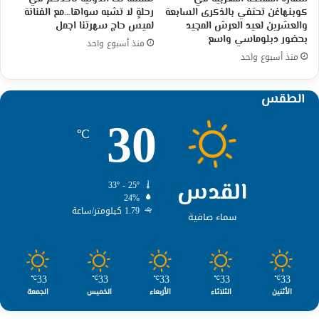
كوبنهاغن تحتفي بالذكرى السابعة
رحلةٍ لا تشبه سواها…مع الفنانة
والعشرين لعيد العرش المجيد
لميس حاج سهرتنا اجمل
بحضور دبلوماسي واسع
منذ أسبوع واحد
منذ أسبوع واحد
الطقس
30
℃
القدس
33º - 25º
24%
1.79 كيلومتر/ساعة
سماء صافية
33
33
33
33
33
℃
℃
℃
℃
℃
الأثنين
الثلاثاء
الأربعاء
الخميس
الجمعة