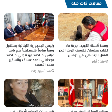
آلاف
مقالات ذات صلة
توقيع
وسط ألسنة اللهب… جرعة ماء
رئيس الجمهورية اللبنانية يستقبل
لكلب عطشان تكشف الوجه الآخر
وفداً قيادياً فلسطينياً ضم ياسر
للعمل الإنساني في تونس
عباس، د. احمد ابو هولي، د. احمد
مجدلاني، احمد عساف والسفير
منذ 5 أيام
محمد الاسعد
منذ أسبوع واحد
سفارة المملكة المغربية في
همسة نت الدولية تأخذكم في