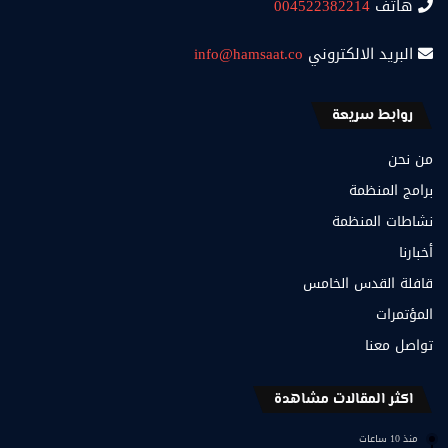
هاتف
004522382214
البريد الالكتروني
info@hamsaat.co
روابط سريعة
من نحن
برامج المنظمة
نشاطات المنظمة
أخبارنا
قافلة القدس الخامس
المؤتمرات
تواصل معنا
اكثر المقالات مشاهدة
منذ 10 ساعات