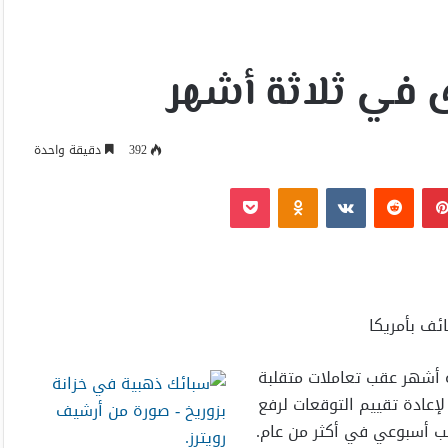
في ثلاثة أشهر
392
دقيقة واحدة
بينتيريست
Odnoklassniki
‫Pocket
 أشهر عقب تعاملات متقلبة
إعادة تقييم التوقعات لرفع
سب أسبوعي في أكثر من عام.