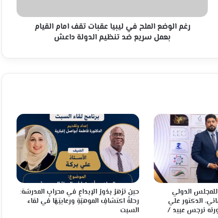
امام
القيام
بعمل
رغم الوضع الملح في ليبيا عقبات تقف امام القيام
سريع
بعمل سريع ضد تنظيم الدولة داعش
ضد
تنظيم
الدولة
داعش
م للمجلس الدولي
حين تزهرُ بذورُ الإبداعِ في محرابِ المدرسَة:
اني، الدكتور علي
رحلةُ اكتشافِ الموهبَةِ ورعايتِهَا في لقاء
ته نرجس عبيد /
السبت