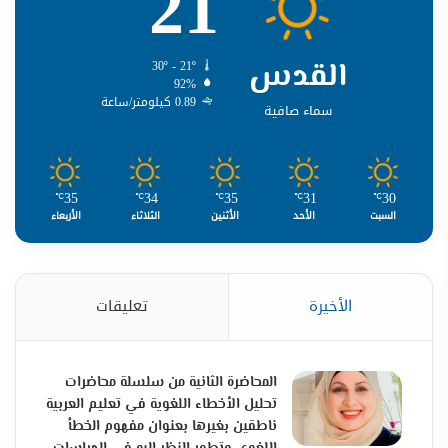
21
القدس
30º - 21º
92%
0.89 كيلومتر/ساعة
سماء صافية
35
34
35
31
30
℃
℃
℃
℃
℃
السبت
الأحد
الأثنين
الثلاثاء
الأربعاء
الأخيرة
تعليقات
المحاضرة الثانية من سلسلة محاضرات
تحليل الأخطاء اللغوية في تعليم العربية
ناطقين بغيرها بعنوان مفهوم الخطأ