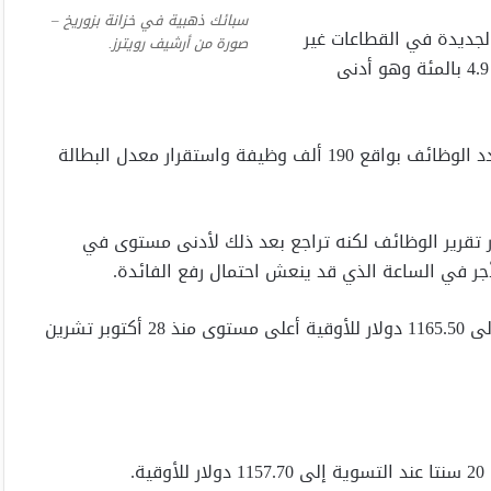
سبائك ذهبية في خزانة بزوريخ –
لجديدة في القطاعات غير
صورة من أرشيف رويترز.
الزراعية بلغ 151 ألفا الشهر الماضي بينما بلغ معدل البطالة 4.9 بالمئة وهو أدنى
وكان خبراء اقتصاد استطلعت رويترز آراءهم توقعوا ارتفاع عدد الوظائف بواقع 190 ألف وظيفة واستقرار معدل البطالة
 تقرير الوظائف لكنه تراجع بعد ذلك لأدنى مستوى في
وفي الساعة 2011 بتوقيت جرينتش صعد الذهب 0.8 بالمئة إلى 1165.50 دولار للأوقية أعلى مستوى منذ 28 أكتوبر تشرين
.