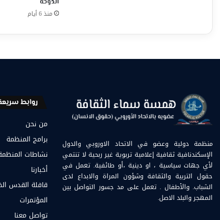
الدوحة
منذ 6 أيام
روابط سريعة
من نحن
برامج المنظمة
منظمة دولية وعضو في الاتحاد الاوروبي والدول
الإسكندنافية ثقافية إعلامية تربوية غير ربحية لا تنتمي
نشاطات المنظمة
لأي جهات سياسية ، او دينية ،أو طائفية. تعمل في
أخبارنا
حقول التربية والثقافة وشؤون المراة والابداع لدى
قافلة القدس ال
الشباب. والأطفال . تعمل على مد جسور التواصل بين
المهجر والبلد الاصل.
المؤتمرات
تواصل معنا