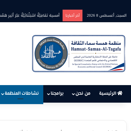
السبت, أغسطس 8 2026
أمسية ثقَافِيَّةٌ اسْتِثْنَائِيَّةٌ عَبْرَ أَثِيرِ هَمْسَ
آخر أخبارنا
الرئيسية
من نحن
برامجنا
نشاطات المنظمة