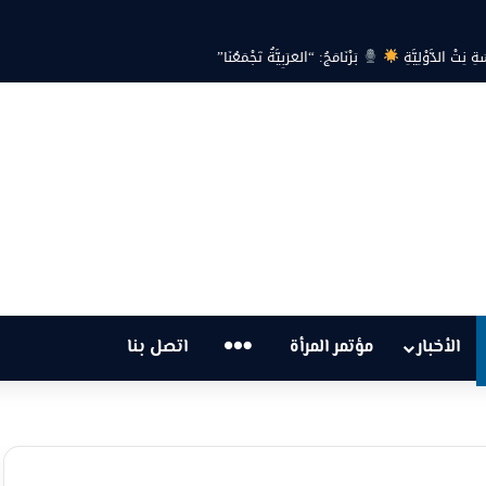
ةِ نِتْ الدَّوْلِيَّةِ
بَرْنَامَجُ: “العَرَبِيَّةُ تَجْمَعُنَا”
…
الأخبار
مؤتمر المرأة
اتصل بنا