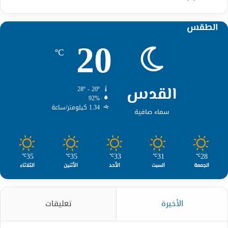
الطقس
20
℃
القدس
28º - 20º
92%
1.34 كيلومتر/ساعة
سماء صافية
35
35
33
31
28
℃
℃
℃
℃
℃
الجمعة
السبت
الأحد
الأثنين
الثلاثاء
الأخيرة
تعليقات