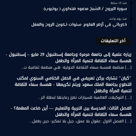
منذ 18 ساعة
سورة البروج / الشيخ محمود هنداوي ( يوتيوب)
منذ يوم واحد
ذكرياتي في أزهر العلوم: سنوات تكوين الروح والعقل
أخر التعليقات
زيارة علمية إلى جامعة مرمرة وجامعة إسطنبول 29 مايو – إسطنبول -
همسة سماء الثقافة لتنمية المرأة والطفل
[…] منظمة همسة سماء الثقافة الدولية: هي منظمة ثقافية ت...
"كيان" تشارك بركن تعريفي في الحفل الختامي السنوي لمكتب
التطوع بجامعة الملك سعود ويتم تكريمها - همسة سماء الثقافة
لتنمية المرأة والطفل
[…] التوكيلات العالمية للسيارات تعزز رعايتها لبطلة الر...
الفصل الثالث: المدرسة بين التربية والتعليم — أين ضاعت المهمة؟ -
همسة سماء الثقافة لتنمية المرأة والطفل
[…] الفصل الاول :عقول بلا عمق، جيل بلا تفكير- حين يغفل...