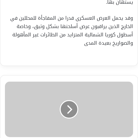
يستهان بها.
وقد يحمل العرض العسكري قدرا من المفاجأة للمحللين في
الخارج الذين يراقبون عرض أسلحتها بشكل وثيق، وخاصة
أسطول كوريا الشمالية المتزايد من الطائرات غير المأهولة
والصواريخ بعيدة المدى
أغرب
عشرة
خضروات
لم
تسمع
عنها
ابدآ
شاهد
عبرهمسة