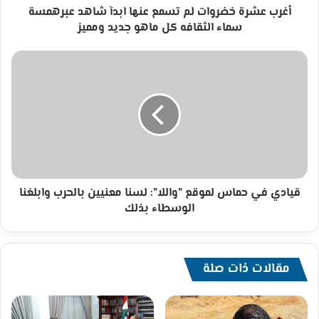
سماء
أغرب عشرة خضروات لم تسمع عنها ابدآ شاهد عبرهمسة
الثقافه
سماء الثقافه كل ماهو جديد ومميز
كل
ماهو
قيادي
جديد
في
ومميز
حماس
لموقع
"واللا":
لسنا
معنيين
بالحرب
وابلغنا
الوسطاء
قيادي في حماس لموقع "واللا": لسنا معنيين بالحرب وابلغنا
بذلك
الوسطاء بذلك
مقالات ذات صلة