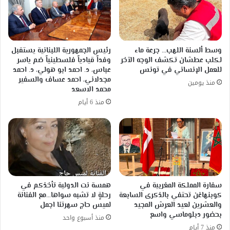
وسط ألسنة اللهب… جرعة ماء
رئيس الجمهورية اللبنانية يستقبل
لكلب عطشان تكشف الوجه الآخر
وفداً قيادياً فلسطينياً ضم ياسر
للعمل الإنساني في تونس
عباس، د. احمد ابو هولي، د. احمد
مجدلاني، احمد عساف والسفير
منذ يومين
محمد الاسعد
منذ 6 أيام
سفارة المملكة المغربية في
همسة نت الدولية تأخذكم في
كوبنهاغن تحتفي بالذكرى السابعة
رحلةٍ لا تشبه سواها…مع الفنانة
والعشرين لعيد العرش المجيد
لميس حاج سهرتنا اجمل
بحضور دبلوماسي واسع
منذ أسبوع واحد
منذ 7 أيام