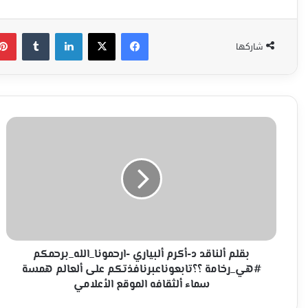
فيسبوك
‫X
لينكدإن
شاركها
بقلم
ألناقد
د-
أكرم
ألبياري
-ارحمونا_الله_برحمكم
#هي_رخامة
؟؟
تابعوناعبرنافذتكم
على
بقلم ألناقد د-أكرم ألبياري -ارحمونا_الله_برحمكم
ألعالم
#هي_رخامة ؟؟تابعوناعبرنافذتكم على ألعالم همسة
همسة
سماء ألثقافه الموقع الأعلامي
سماء