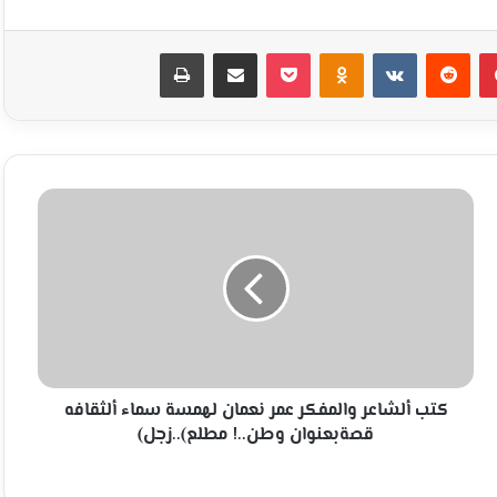
بينتيريست
Odnoklassniki
‫Pocket
مشاركة عبر البريد
طباعة
كتب
ألشاعر
والمفكر
عمر
نعمان
لهمسة
سماء
ألثقافه
قصةبعنوان
وطن..!
كتب ألشاعر والمفكر عمر نعمان لهمسة سماء ألثقافه
مطلع)..زجل)
قصةبعنوان وطن..! مطلع)..زجل)