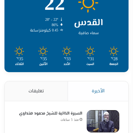
22
القدس
28º - 22º
86%
0.45 كيلومتر/ساعة
سماء صافية
35
35
33
31
28
℃
℃
℃
℃
℃
الجمعة
السبت
الأحد
الأثنين
الثلاثاء
الأخيرة
تعليقات
السيرة الذاتية للشيخ محمود هنداوي
منذ 5 ساعات