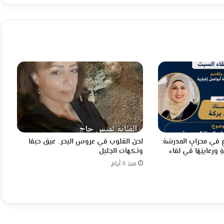
عِ في محرابِ المدرسَة:
لحن القلوب في عروس البحر.. عبق حيفا
ِ ورعايتِهَا في لقاء
ونكهات الجليل
منذ 6 أيام