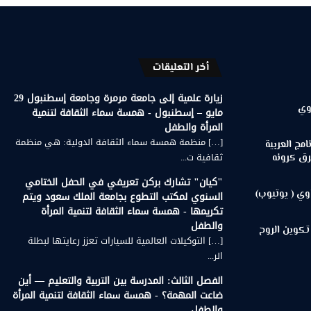
أخر التعليقات
زيارة علمية إلى جامعة مرمرة وجامعة إسطنبول 29
وي
مايو – إسطنبول - همسة سماء الثقافة لتنمية
المرأة والطفل
[…] منظمة همسة سماء الثقافة الدولية: هي منظمة
مج العربية
ثقافية ت...
رق كرونه
"كيان" تشارك بركن تعريفي في الحفل الختامي
وي ( يوتيوب)
السنوي لمكتب التطوع بجامعة الملك سعود ويتم
تكريمها - همسة سماء الثقافة لتنمية المرأة
والطفل
تكوين الروح
[…] التوكيلات العالمية للسيارات تعزز رعايتها لبطلة
الر...
الفصل الثالث: المدرسة بين التربية والتعليم — أين
ضاعت المهمة؟ - همسة سماء الثقافة لتنمية المرأة
والطفل