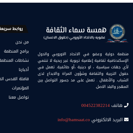
روابط سريعة
من نحن
برامج المنظمة
منظمة دولية وعضو في الاتحاد الاوروبي والدول
الإسكندنافية ثقافية إعلامية تربوية غير ربحية لا تنتمي
نشاطات المنظمة
لأي جهات سياسية ، او دينية ،أو طائفية. تعمل في
أخبارنا
حقول التربية والثقافة وشؤون المراة والابداع لدى
قافلة القدس ال
الشباب. والأطفال . تعمل على مد جسور التواصل بين
المهجر والبلد الاصل.
المؤتمرات
تواصل معنا
هاتف
004522382214
البريد الالكتروني
info@hamsaat.co