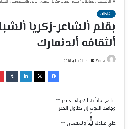
الرئيسية
/
نشاطات
/
بقلم ألشاعر-زكريا ألشبلي خاص همسةسماء ألثقافه
نشاطات
بقلم ألشاعر-زكريا أل
ألثقافه ألدنمارك
أرسل
Fatma
24 يناير، 2016
بريدا
فيسبوك
‫X
لينكدإن
إلكترونيا
صافح زماناً به الأدواء تعتصر **
وجاهد الموت إن تطاول الخدر
خلي عنادك ليِّّّّّّّّّناً ولاتقسى **