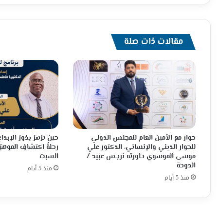
ألثقافه
الموقع
الأعلامي
مقالات ذات صلة
حوار مع الأمين العام للمجلس الدولي
حين تزهرُ بذورُ الإبدا
للحوار الديني والإنساني، الدكتور علي
رحلةُ اكتشافِ الموهبَة
موسى الموسوي حاورته نرجس عبيد /
السبت
الدوحة
منذ 5 أيام
منذ 5 أيام