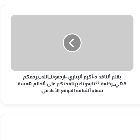
بقلم
ألناقد
د-
أكرم
ألبياري
-ارحمونا_الله_برحمكم
#هي_رخامة
؟؟
تابعوناعبرنافذتكم
على
بقلم ألناقد د-أكرم ألبياري -ارحمونا_الله_برحمكم
ألعالم
#هي_رخامة ؟؟تابعوناعبرنافذتكم على ألعالم همسة
همسة
سماء ألثقافه الموقع الأعلامي
سماء
ألثقافه
الموقع
الأعلامي