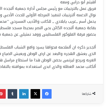
أهيثم أبو درابي ومعه
فريق عمل بالترتيبات مع رئيس مجلس أدارة جمعية ألنجده ا
يحمل أسم ,,غريب يابلادي ,, للكاتب والأديب المسرحي ’’محمد
بقاعة جمعية ألنجده الكائن بحي النصر بمحيط مسجد فلسط
بحضور فرقة الفلوكور الفلسطينى ووفد تمثيلي عن جمعية 
ألجدير ذكره ان ألملحمه فحواها يسرد واقع الشباب الفلسط
الذي يعشق الهجره والبعد عن ارض الوطن ويعيش الضياع ف
الغربه ويرجع ليرتمى بحضن الوطن هذا ما استطاع مراسل ه
ألكاتب محمد العطله والذي ابدي استعداده بموافته بالتفاصيل
فيسبوك
‫X
لينكدإن
شاركها