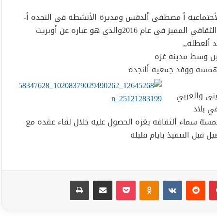
لأجتماعيه أ مصطفى ألدقس ومديرة الأنشطه في النجده أ-
نوال الدغمه ألترتيبات لتنفيذ المرحله الأولى للحدث الأدبي والثقافي المميز في عام 2016والذي هو عباره عن أوبريت
 ألعطله,,
ين وسط مدينة غزه
همسه ووفد جمعية ألنجده
ينى والعربي
ي بلاد
مسة سماء ألثقافه بغزه الحصول عليه خلال لقاء عقده مع
 قبل التنفيذ بايام قليله
بينتيريست
Odnoklassniki
‫Pocket
مشاركة عبر البريد
طباعة