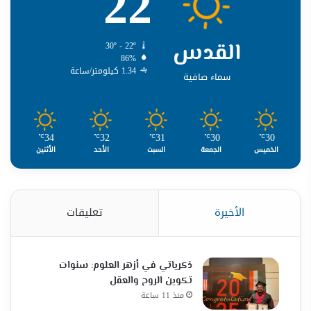
22
القدس
30º - 22º
86%
1.34 كيلومتر/ساعة
سماء صافية
34
32
31
30
30
℃
℃
℃
℃
℃
الخميس
الجمعة
السبت
الأحد
الأثنين
الأخيرة
تعليقات
ذكرياتي في أزهر العلوم: سنوات
تكوين الروح والعقل
منذ 11 ساعة