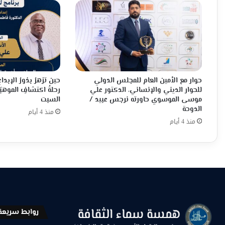
حوار مع الأمين العام للمجلس الدولي
حين تزهرُ بذورُ الإبدا
للحوار الديني والإنساني، الدكتور علي
رحلةُ اكتشافِ الموهبَة
موسى الموسوي حاورته نرجس عبيد /
السبت
الدوحة
منذ 4 أيام
منذ 4 أيام
روابط سريعة