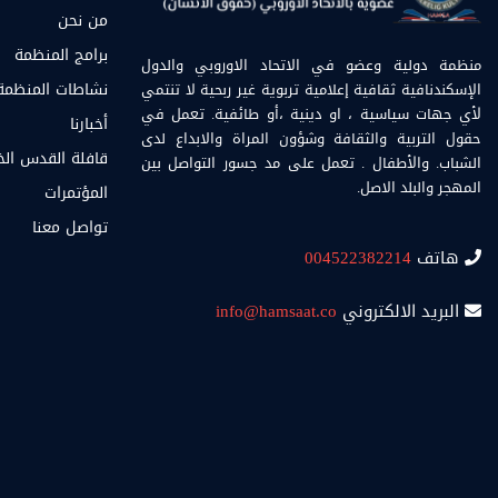
من نحن
برامج المنظمة
منظمة دولية وعضو في الاتحاد الاوروبي والدول
الإسكندنافية ثقافية إعلامية تربوية غير ربحية لا تنتمي
نشاطات المنظمة
لأي جهات سياسية ، او دينية ،أو طائفية. تعمل في
أخبارنا
حقول التربية والثقافة وشؤون المراة والابداع لدى
قافلة القدس ال
الشباب. والأطفال . تعمل على مد جسور التواصل بين
المهجر والبلد الاصل.
المؤتمرات
تواصل معنا
هاتف
004522382214
البريد الالكتروني
info@hamsaat.co