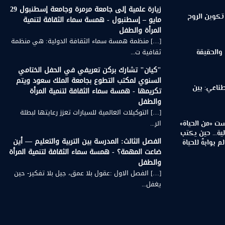
زيارة علمية إلى جامعة مرمرة وجامعة إسطنبول 29
تكوين الروح
مايو – إسطنبول - همسة سماء الثقافة لتنمية
المرأة والطفل
[…] منظمة همسة سماء الثقافة الدولية: هي منظمة
ثقافية ت...
 والحقيقة
"كيان" تشارك بركن تعريفي في الحفل الختامي
السنوي لمكتب التطوع بجامعة الملك سعود ويتم
طناعي: بين
تكريمها - همسة سماء الثقافة لتنمية المرأة
والطفل
[…] التوكيلات العالمية للسيارات تعزز رعايتها لبطلة
الر...
ت «من الحياة»
لية… حين يكتب
الفصل الثالث: المدرسة بين التربية والتعليم — أين
 بوابةً للحياة
ضاعت المهمة؟ - همسة سماء الثقافة لتنمية المرأة
والطفل
[…] الفصل الاول :عقول بلا عمق، جيل بلا تفكير- حين
يغفل...