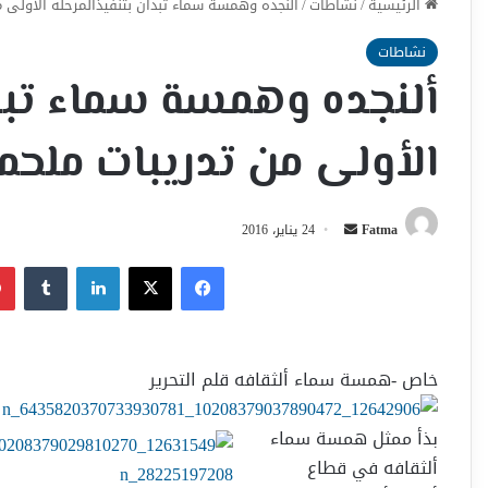
الرئيسية
/
نشاطات
/
ألنجده وهمسة سماء تبدأن بتنفيذألمرحله الأولى م
نشاطات
ألنجده وهمسة سماء تبدأ
الأولى من تدريبات ملحمة
أرسل
Fatma
24 يناير، 2016
بريدا
فيسبوك
‫X
لينكدإن
إلكترونيا
خاص -همسة سماء ألثقافه قلم التحرير
بذأ ممثل همسة سماء
ألثقافه في قطاع