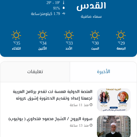
القدس
29º - 19º
91%
1.79 كيلومتر/ساعة
سماء صافية
35
34
33
30
29
℃
℃
℃
℃
℃
الجمعة
السبت
الأحد
الأثنين
الثلاثاء
الأخيرة
تعليقات
المنصة الدولية همسة نت تقدم برنامج العربية
تجمعنا إعداد وتقديم الدكتورة إشرق كرونه
منذ 11 ساعة
سورة البروج / الشيخ محمود هنداوي ( يوتيوب)
منذ 13 ساعة