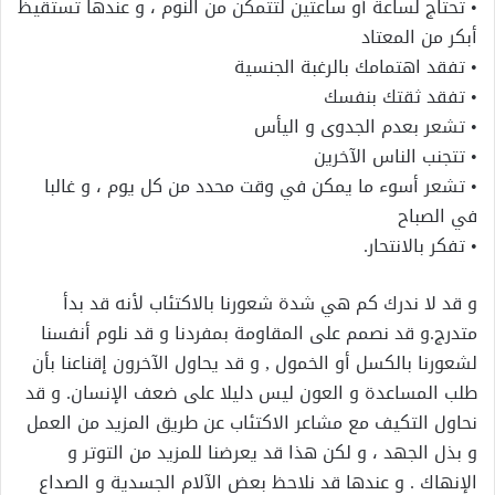
• تحتاج لساعة أو ساعتين لتتمكن من النوم ، و عندها تستقيظ
أبكر من المعتاد
• تفقد اهتمامك بالرغبة الجنسية
• تفقد ثقتك بنفسك
• تشعر بعدم الجدوى و اليأس
• تتجنب الناس الآخرين
• تشعر أسوء ما يمكن في وقت محدد من كل يوم ، و غالبا
في الصباح
• تفكر بالانتحار.
و قد لا ندرك كم هي شدة شعورنا بالاكتئاب لأنه قد بدأ
متدرج.و قد نصمم على المقاومة بمفردنا و قد نلوم أنفسنا
لشعورنا بالكسل أو الخمول , و قد يحاول الآخرون إقناعنا بأن
طلب المساعدة و العون ليس دليلا على ضعف الإنسان. و قد
نحاول التكيف مع مشاعر الاكتئاب عن طريق المزيد من العمل
و بذل الجهد ، و لكن هذا قد يعرضنا للمزيد من التوتر و
الإنهاك . و عندها قد نلاحظ بعض الآلام الجسدية و الصداع