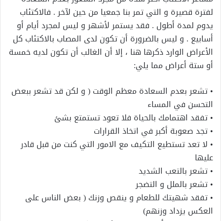
لفترة قصيرة و التي تمر بنا جمعيا من حين لآخر . فالاكتئاب
يدوم لمدة أطول . فقد يستمر لأشهر و ليس لمجرد أيام أو
أسابيع . و ليس بالضرورة أن تكون لدى المصاب بالاكتئاب كل
الأعراض الوارد ذكرها هنا ، إلا أن الغالب أن تكون لديه خمسة
أو ستة أعراض مما يلي:
• تشعر بعدم السعادة معظم الوقت ( و لكن قد تشعر ببعض
التحسن في المساء
• تفقد اهتمامك بالحياة فلا تعود تستمتع بشئ
• تجد صعوبة أكبر في اتخاذ القرارات
• لا تعد تستطيع التكيف مع الامور التي كنت من قبل قادر
عليها
• تشعر بالتعب الشديد
• تشعر بالملل و التضجر
• تفقد شهيتك للطعام و ينقص وزنك ( بعض الناس على
العكس يزداد وزنهم)