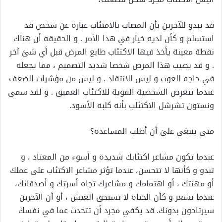
قد يبدو للآخرين بأن المصاب بالامتئاب عبارة عن شخص قد
استسلم و كأن لديه خيار في هذا الأمر . و الحقيقة أن هناك
نقطة معينة يأخذ فيها الاكتئاب طابع المرض قبل أي شئ آخر
. و قد يصيب هذا المرض شخصا شديد التصميم ، مما يجعله
في حاجة للعوت و ليس للانتقاد . و ليس من مؤشرات الضعف
عندما تتعرض الشخصية القوية للاكتئاب العميق . و لقد سمى
ونستون تشرشل الاكتئلب بأنه كلبه الأسود.
متى ينبغي عليَ أن أطلب المساعدة؟
عندما تكون مشاعر اكتئابك شديدة و أسوء من المعتاد ، و
تبدو و كأنها لا تتحسن، عندما تؤثر مشاعر الاكتئاب على عملك
أو مهنتك ، أو اهتمامك و مشاعرك تجاه أسرتك و أصدقائك،
عندما تشعر و كأن الحياة لا تستحق العيش ، أو أن الآخرين
سيرتاحون بدونك. قد يكفي مجرد أن تتحدث عما في نفسك