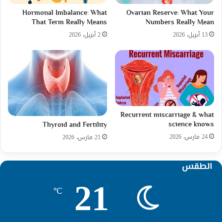
Hormonal Imbalance: What
Ovarian Reserve: What Your
That Term Really Means
Numbers Really Mean
13 أبريل، 2026
2 أبريل، 2026
Recurrent miscarriage & what
science knows
Thyroid and Fertility
24 مارس، 2026
21 مارس، 2026
الطقس
21
℃