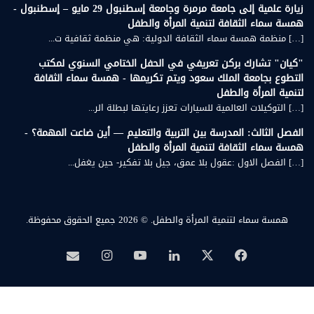
زيارة علمية إلى جامعة مرمرة وجامعة إسطنبول 29 مايو – إسطنبول -
همسة سماء الثقافة لتنمية المرأة والطفل
[…] منظمة همسة سماء الثقافة الدولية: هي منظمة ثقافية ت...
"كيان" تشارك بركن تعريفي في الحفل الختامي السنوي لمكتب
التطوع بجامعة الملك سعود ويتم تكريمها - همسة سماء الثقافة
لتنمية المرأة والطفل
[…] التوكيلات العالمية للسيارات تعزز رعايتها لبطلة الر...
الفصل الثالث: المدرسة بين التربية والتعليم — أين ضاعت المهمة؟ -
همسة سماء الثقافة لتنمية المرأة والطفل
[…] الفصل الاول :عقول بلا عمق، جيل بلا تفكير- حين يغفل...
همسة سماء لتنمية المرأة والطفل.
© 2026 جميع الحقوق محفوظة.
‫X
فيسبوك
لينكدإن
‫YouTube
انستقرام
بريد
همسة