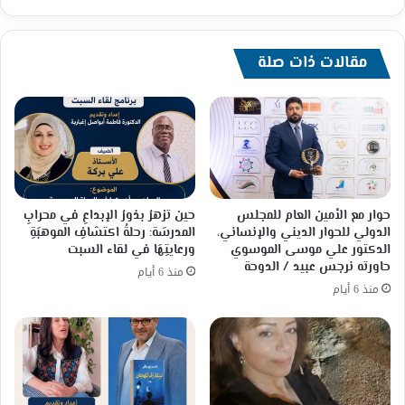
مقالات ذات صلة
حوار مع الأمين العام للمجلس
حين تزهرُ بذورُ الإبداعِ في محرابِ
الدولي للحوار الديني والإنساني،
المدرسَة: رحلةُ اكتشافِ الموهبَةِ
الدكتور علي موسى الموسوي
ورعايتِهَا في لقاء السبت
حاورته نرجس عبيد / الدوحة
منذ 6 أيام
منذ 6 أيام