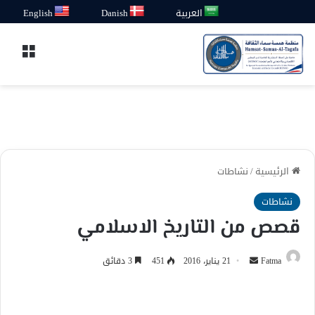
العربية
Danish
English
القائ
الرئيسية
/
نشاطات
نشاطات
قصص من التاريخ الاسلامي
أرسل
Fatma
21 يناير، 2016
451
3 دقائق
بريدا
إلكترونيا