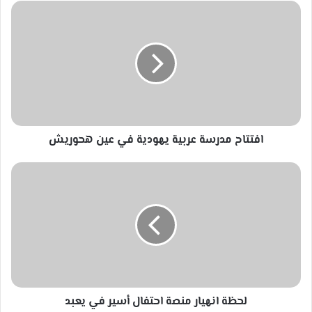
افتتاح
مدرسة
عربية
يهودية
في
عين
هحوريش
افتتاح مدرسة عربية يهودية في عين هحوريش
لحظة
انهيار
منصة
احتفال
أسير
في
يعبد
لحظة انهيار منصة احتفال أسير في يعبد