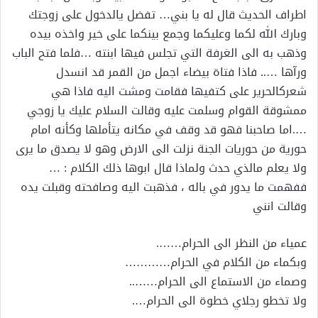
اطراف الحديث قال له يا بني… تفضل يالدخول على زوجتك
وبارك الله لكما وعليكما وجمع بينكما على خير واخذه بيده
وذهب به الى الغرفة التي تجلس فيها ابنته …فلما فتح الباب
ورآها ….. فاذا فتاة بيضاء اجمل من القمر قد انسدل
شعركالحرير على كتفيها فقامت ومشت اليه فاذا هي
ممشوقة القوام وسلمت عليه وقالت السلام عليك يا زوجي
….اما صاحبنا فهو قد وقف في مكانه يتأملها وكأنه امام
حورية من حوريات الجنة نزلت الى الارض وهو لا يصدق ما يرى
ولا يعلم مالذي حدث ولماذا قال ابوها ذلك الكلام : …
ففهمت ما يدور في باله ، فذهبت اليه وصافحته وقبلت يده
وقالت انني
عمياء من النظر الى الحرام…….
وبكماء من الكلام في الحرام…………
وصماء من الاستماع الى الحرام……..
ولا تخطو رجلاي خطوة الى الحرام….