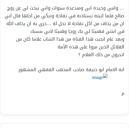
… وانني وحيدة ابي ومنذعدة سنوات وابي يبحث لي عن زوج
صالح فلما اتيته تستاذنه في تفاحة وتبكي من اجلها قال ابي
ان من يخاف من اكل تفاحة لا تحل له …حري به ان يخاف الله
في ابنتي فهنيئا لي بك زوجا وهنيئا لابي بنسبك
وبعد عام انجبت هذا الفتاة من هذا الشاب غلاما كان من
القلائل الذين مروا على هذه الأمة
اتدرون من ذلك الغلام ؟
انه الامام ابو حنيفة صاحب المذهب الفقهي المشهور
م