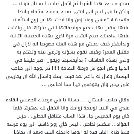
يستوعب بعد هذا الشرط ثم اكمل صاحب البستان قوله …
ولكن يا بني اعلم اني ابنتي عمياء وصماء وبكماء وايضا
مقعدة لا تمشي ومنذ زمن وانا ابحث لها عن زوج استأمنه
عليها ويقبل بها بجميع مواصفاتها التي ذكرتها فان وافقت
عليها سامحتك صدم الشاب مرة اخرى بهذه المصيبة الثانية
وبدأيفكر كيف يعيش مع هذه العلة خصوصا انه لازال في
مقتبل العمر؟ وكيف تقوم بشؤنه وترعى بيته وتهتم به
وهي بهذه العاهات ؟ بدأيحسبها ويقول اصبر عليها في
الدنيا ولكن انجو من ورطة التفاحة !!!!ا ثم توجه الى صاحب
البستان وقال له يا عم لقد قبلت ابنتك واسال الله ان يجازيني
على نيتي وان يعوضني خيرا مما اصابني …
فقال صاحب البستان …. حسناا يا بني موعدك الخميس القادم
عندي في البيت لوليمة زواجك وانا اتكفل لك بمهرها فلما
كان يوم الخميس جاء هذا الشاب متثاقل الخطى… حزين
الفؤاد… منكسرالخاطر… ليس كأي زوج ذاهب الى يوم عرسه
فلما طرق الباب فتح له ابوها وادخله البيت وبعد ان تجاذبا