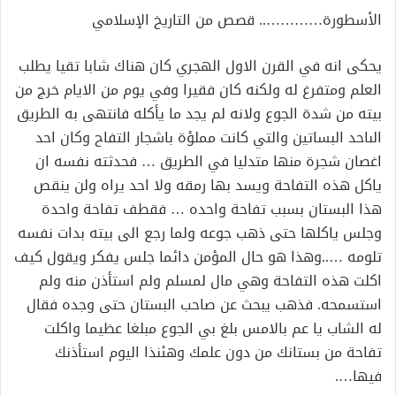
الأسطورة………….. قصص من التاريخ الإسلامي
يحكى انه في القرن الاول الهجري كان هناك شابا تقيا يطلب
العلم ومتفرغ له ولكنه كان فقيرا وفي يوم من الايام خرج من
بيته من شدة الجوع ولانه لم يجد ما يأكله فانتهى به الطريق
الىاحد البساتين والتي كانت مملؤة باشجار التفاح وكان احد
اغصان شجرة منها متدليا في الطريق … فحدثته نفسه ان
ياكل هذه التفاحة ويسد بها رمقه ولا احد يراه ولن ينقص
هذا البستان بسبب تفاحة واحده … فقطف تفاحة واحدة
وجلس ياكلها حتى ذهب جوعه ولما رجع الى بيته بدات نفسه
تلومه …..وهذا هو حال المؤمن دائما جلس يفكر ويقول كيف
اكلت هذه التفاحة وهي مال لمسلم ولم استأذن منه ولم
استسمحه. فذهب يبحث عن صاحب البستان حتى وجده فقال
له الشاب يا عم بالامس بلغ بي الجوع مبلغا عظيما واكلت
تفاحة من بستانك من دون علمك وهئنذا اليوم استأذنك
فيها….