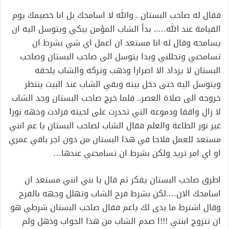
فقال له صاحب البستان . والله لا اسامحك بل انا خصيمك يوم
القيامة عند الله….. بدأ الشاب المؤمن يبكي ويتوسل اليه ان
يسامحه وقال له انا مستعد ان اعمل اي شي بشرط ان
تسامحني وتحللني وبدا يتوسل الى صاحب البستان وصاحب
البستان لا يزداد الا اصرارا وذهب وتركه والشاب يلحقه
ويتوسل اليه حتى دخل بيته وبقي الشاب عند البيت ينتظر
خروجه الى صلاة العصر.. فلما خرج صاحب البستان وجد الشاب
لا زال واقفا ودموعه التي تحدرت على لحيته فزادت وجهه نورا
غير نور الطاعة والعلم فقال الشاب لصاحب البستان يا عم انني
مستعد للعمل فلاحا في هذا البستان من دون اجر باقي عمري
او اي امر تريد ولكن بشرط ان تسامحني عندها…
اطرق صاحب البستان يفكر ثم قال يا بني انني مستعد ان
اسامحك الان….لكن بشرط فرح الشاب وتهلل وجهه بالفرح
وقال اشترط ما بدى لك ياعم فقال صاحب البستان شرطي هو
ان تتزوج ابنتي !!!ا صدم الشاب من هذا الجواب وذهل ولم