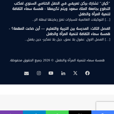
"كيان" تشارك بركن تعريفي في الحفل الختامي السنوي لمكتب
التطوع بجامعة الملك سعود ويتم تكريمها - همسة سماء الثقافة
لتنمية المرأة والطفل
[…] التوكيلات العالمية للسيارات تعزز رعايتها لبطلة الر...
الفصل الثالث: المدرسة بين التربية والتعليم — أين ضاعت المهمة؟ -
همسة سماء الثقافة لتنمية المرأة والطفل
[…] الفصل الاول :عقول بلا عمق، جيل بلا تفكير- حين يغفل...
همسة سماء لتنمية المرأة والطفل.
© 2026 جميع الحقوق محفوظة.
‫X
فيسبوك
لينكدإن
‫YouTube
انستقرام
بريد
همسة