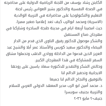
الكابتن رشاد يوسف من اللجنة الرياضية الدولية على محاضرته
في الصحة النفسية والدكتور بشير العواني رئيس لجنة
التعليم والتكنولوجيا على محاضراته في التربية الوالدية
(الاسرية) ومحمد ابوالرب كيف تعد إعلاميا صغير ممبزا.
حيث امضينا أربعة ايام في مدينة طنجة الساحرة وشاركنا في
مهرجان صناع المستقبل
والشكر موصول للدكتور رفيق الناوي الذي قدم من الدار
البيضاء والدكتور سعيد كويس والأستاذ عمر أبلا والشيخ عبد
العزيز الذين قدموا من الداخلة ووادي الذهب وتحملوا مشاق
السفر للمشاركة في هذا المهرجان الكبير.
وخالص الشكر والتقدير للدكتورة سعاد ياسين على روحها
الايجابية وتحفيز الدالم لنا
بالتوفيق والنجاح الدالم لنا جميعا
د. محمد أمين ابو الرب مدير المعهد الدولي العربي للسلام
والتربية بجنيف سويسرا
جنيف٢٠ مايو ٢٠٣٦