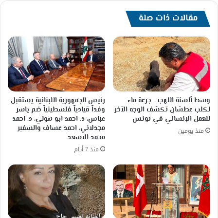
الاستثمار
الاجتماعي
مقالات ذات صلة
وسط ألسنة اللهب… جرعة ماء
رئيس الجمهورية اللبنانية يستقبل
لكلب عطشان تكشف الوجه الآخر
وفداً قيادياً فلسطينياً ضم ياسر
للعمل الإنساني في تونس
عباس، د. احمد ابو هولي، د. احمد
مجدلاني، احمد عساف والسفير
منذ يومين
محمد الاسعد
منذ 7 أيام