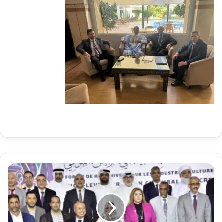
الدكتورة
منى
الصيام
تشارك
في
المنتدى