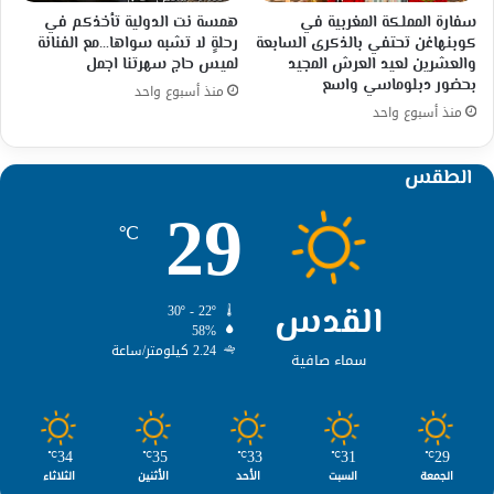
سفارة المملكة المغربية في
همسة نت الدولية تأخذكم في
كوبنهاغن تحتفي بالذكرى السابعة
رحلةٍ لا تشبه سواها…مع الفنانة
والعشرين لعيد العرش المجيد
لميس حاج سهرتنا اجمل
بحضور دبلوماسي واسع
منذ أسبوع واحد
منذ أسبوع واحد
الطقس
29
℃
القدس
30º - 22º
58%
2.24 كيلومتر/ساعة
سماء صافية
34
35
33
31
29
℃
℃
℃
℃
℃
الجمعة
السبت
الأحد
الأثنين
الثلاثاء