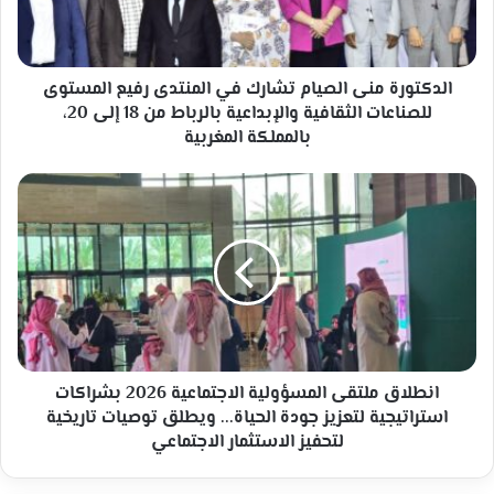
رفيع
المستوى
للصناعات
الثقافية
الدكتورة منى الصيام تشارك في المنتدى رفيع المستوى
والإبداعية
للصناعات الثقافية والإبداعية بالرباط من 18 إلى 20،
بالرباط
بالمملكة المغربية
من
18
انطلاق
إلى
ملتقى
20،
المسؤولية
بالمملكة
الاجتماعية
المغربية
2026
بشراكات
استراتيجية
لتعزيز
جودة
الحياة...
انطلاق ملتقى المسؤولية الاجتماعية 2026 بشراكات
ويطلق
استراتيجية لتعزيز جودة الحياة... ويطلق توصيات تاريخية
توصيات
لتحفيز الاستثمار الاجتماعي
تاريخية
لتحفيز