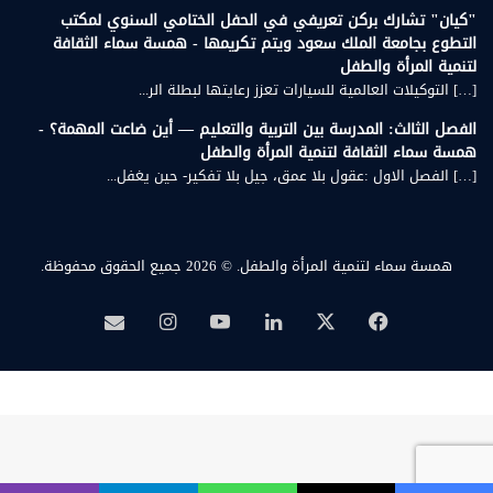
"كيان" تشارك بركن تعريفي في الحفل الختامي السنوي لمكتب
التطوع بجامعة الملك سعود ويتم تكريمها - همسة سماء الثقافة
لتنمية المرأة والطفل
[…] التوكيلات العالمية للسيارات تعزز رعايتها لبطلة الر...
الفصل الثالث: المدرسة بين التربية والتعليم — أين ضاعت المهمة؟ -
همسة سماء الثقافة لتنمية المرأة والطفل
[…] الفصل الاول :عقول بلا عمق، جيل بلا تفكير- حين يغفل...
همسة سماء لتنمية المرأة والطفل.
© 2026 جميع الحقوق محفوظة.
‫X
فيسبوك
لينكدإن
‫YouTube
انستقرام
بريد
همسة