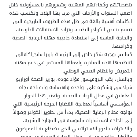
بتضحياتهم وكفاءتهم المهنية وشعورهم بالمسؤولية خلال
أصعب السنوات والأزمات التي مرت بها البلاد. وتكتسب هذه
الكلمات أهمية بالغة في ظل هذه الظروف التاريخية التي
تتسم بنقص الكوادر الطبية، وتزايد الاستقالات الطوعية،
والحاجة الماسة إلى استعادة جاذبية مهنة الرعاية الصحية
وكرامتها.
كما تم توجيه شكر خاص إلى الرئيسة باربرا مانجياكافالي
لتنظيمها هذه المبادرة ولعملها المستمر في دعم مهنة
التمريض والنظام الصحي الوطني.
وبالمثل، رحّب البروفيسور فؤاد عودة، بوزير الصحة أورازيو
شيلاسي وشكره على تواجده واهتمامه وانفتاحه تجاه
العاملين في مجال الرعاية الصحية. ويُعتبر هذا الحوار
المؤسسي أساسياً لمعالجة القضايا الحرجة الرئيسية التي
تواجه قطاع الرعاية الصحية، بدءاً من تطوير الكوادر وصولاً
إلى الحاجة لاستثمارات ملموسة في الموارد البشرية،
والاعتراف بالدور الاستراتيجي الذي يضطلع به الممرضون
والأطباء والعاملون في مجال الرعاية الصحية من جميع