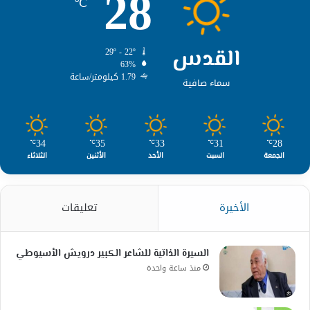
28
℃
القدس
29º - 22º
63%
1.79 كيلومتر/ساعة
سماء صافية
34
35
33
31
28
℃
℃
℃
℃
℃
الجمعة
السبت
الأحد
الأثنين
الثلاثاء
الأخيرة
تعليقات
السيرة الذاتية للشاعر الكبير درويش الأسيوطي
منذ ساعة واحدة