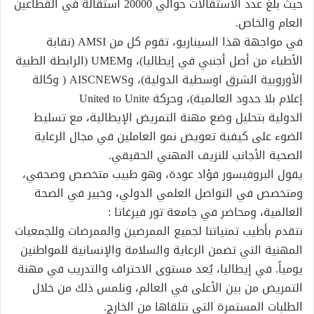
حيث بلغ عدد الاستقالات حوالي 20000 استقالة في القطاعين
العام والخاص.
في مواجهة هذا السيناريو، تقوم كل من AMSI (نقابة
الأطباء من أصل أجنبي في إيطاليا)، وUMEM (الرابطة الطبية
الأوروبية الشرق اوسطية الدولية)، وAISCNEWS ( وكالة
إعلام بلا حدود العالمية)، وحركة United to Unite
الدولية بتحليل وضع مهنة التمريض الإيطالية، مع تسليط
الضوء على كيفية تعويض نمو العاملين في مجال الرعاية
الصحية الأجانب للنزيف المهني الحقيقي.
يقول البروفيسور فؤاد عودة، وهو طبيب متخصص وصحفي،
ومتخصص في التواصل العلمي الدولي، وخبير في الصحة
العالمية، ومحاضر في جامعة تور فيرغاتا :
نتقدم بأطيب تمنياتنا لجميع الممرضين والممرضات وللجمعيات
المهنية التي تضمن الرعاية والسلامة والإنسانية للمواطنين
يومياً. في إيطاليا، يُعد مستوى الاحتراف والتدريب في مهنة
التمريض من بين الأعلى في العالم، ونلمس ذلك من خلال
الطلبات المستمرة التي نتلقاها من الخارج.