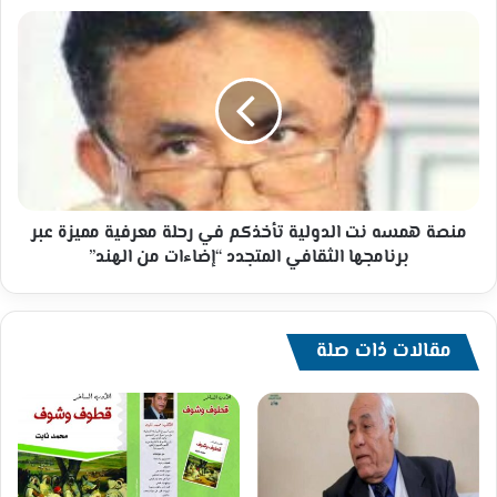
منصة
همسه
نت
الدولية
تأخذكم
في
رحلة
معرفية
مميزة
عبر
منصة همسه نت الدولية تأخذكم في رحلة معرفية مميزة عبر
برنامجها
برنامجها الثقافي المتجدد “إضاءات من الهند”
الثقافي
المتجدد
“إضاءات
من
مقالات ذات صلة
الهند”