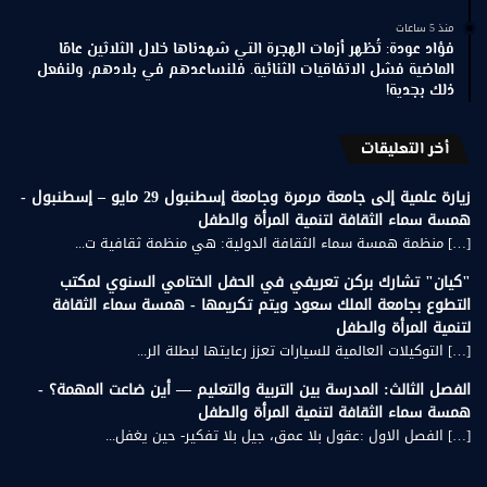
منذ 5 ساعات
فؤاد عودة: تُظهر أزمات الهجرة التي شهدناها خلال الثلاثين عامًا
الماضية فشل الاتفاقيات الثنائية. فلنساعدهم في بلادهم، ولنفعل
ذلك بجدية!
أخر التعليقات
زيارة علمية إلى جامعة مرمرة وجامعة إسطنبول 29 مايو – إسطنبول -
همسة سماء الثقافة لتنمية المرأة والطفل
[…] منظمة همسة سماء الثقافة الدولية: هي منظمة ثقافية ت...
"كيان" تشارك بركن تعريفي في الحفل الختامي السنوي لمكتب
التطوع بجامعة الملك سعود ويتم تكريمها - همسة سماء الثقافة
لتنمية المرأة والطفل
[…] التوكيلات العالمية للسيارات تعزز رعايتها لبطلة الر...
الفصل الثالث: المدرسة بين التربية والتعليم — أين ضاعت المهمة؟ -
همسة سماء الثقافة لتنمية المرأة والطفل
[…] الفصل الاول :عقول بلا عمق، جيل بلا تفكير- حين يغفل...