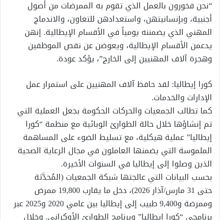
“نحن فخورون بالعمل الذي تقوم به الممرضات من أصول
أجنبية، وبإنسانيتهن، واستعدادهن للتعاون، والاندماج
المهني الذي يضمننه يومياً في الأقسام الإيطالية. إنهن
يدعمن الأقسام الإيطالية، ويعوضن عن نقص الموظفين
وهجرة آلاف المهنيين إلى الخارج”، يؤكد عودة.
كورا إيطاليا: لقد حافظ آلاف المهنيين على استمرار عمل
الإدارات والخدمات.
كما تطالب الجمعيات والحركات الحكومة بجعل العملية التي
تم إنشاؤها خلال حالة الطوارئ الوبائية مع منظمة “كورا
إيطاليا” عملية هيكلية، مع تسليط الضوء على المساهمة
الملموسة التي يضمنها العاملون في مجال الرعاية الصحية
الذين وصلوا إلى إيطاليا في السنوات الأخيرة.
بحسب البيانات التي عالجتها شبكة الجمعيات (المُحدَّثة
حتى 31 مارس/آذار 2026)، دخل ما يقارب 19,800 ممرض
وممرضة و9,400 طبيب إلى إيطاليا بين عامي 2020 و2025 عبر
برنامجي “كورا إيطاليا” وبرنامج الطوارئ الأوكراني. وخلال