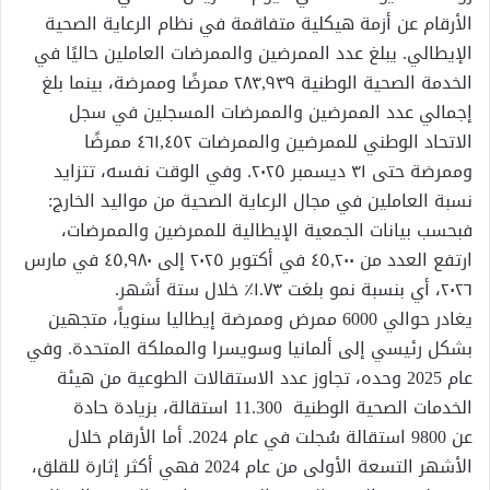
الأرقام عن أزمة هيكلية متفاقمة في نظام الرعاية الصحية
الإيطالي. يبلغ عدد الممرضين والممرضات العاملين حاليًا في
الخدمة الصحية الوطنية ٢٨٣,٩٣٩ ممرضًا وممرضة، بينما بلغ
إجمالي عدد الممرضين والممرضات المسجلين في سجل
الاتحاد الوطني للممرضين والممرضات ٤٦١,٤٥٢ ممرضًا
وممرضة حتى ٣١ ديسمبر ٢٠٢٥. وفي الوقت نفسه، تتزايد
نسبة العاملين في مجال الرعاية الصحية من مواليد الخارج:
فبحسب بيانات الجمعية الإيطالية للممرضين والممرضات،
ارتفع العدد من ٤٥,٢٠٠ في أكتوبر ٢٠٢٥ إلى ٤٥,٩٨٠ في مارس
٢٠٢٦، أي بنسبة نمو بلغت ١.٧٣٪ خلال ستة أشهر.
يغادر حوالي 6000 ممرض وممرضة إيطاليا سنوياً، متجهين
بشكل رئيسي إلى ألمانيا وسويسرا والمملكة المتحدة. وفي
عام 2025 وحده، تجاوز عدد الاستقالات الطوعية من هيئة
الخدمات الصحية الوطنية 11.300 استقالة، بزيادة حادة
عن 9800 استقالة سُجلت في عام 2024. أما الأرقام خلال
الأشهر التسعة الأولى من عام 2024 فهي أكثر إثارة للقلق،