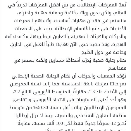
تُعدّ الممرضات الإيطاليات من بين أفضل الممرضات تدريباً في
العالم، ولكن بدون رواتب كافية وحماية مهنية واحترام،
سنستمر في فقدان مهارات أساسية. وتُساهم الممرضات
الأجنبيات في دعم الأقسام الإيطالية. يجب على الجمعيات
والحركات والهيئات المهنية، بالتعاون فيما بينها، مكافحة آفة
الهجرة. وقد تلقينا حتى الآن 16,660 طلباً للعمل في الخارج،
وخاصة في دول الخليج.
نظام رعاية صحية يُدرّب أشخاصًا ممتازين ولكنه يستمر في
فقدانهم
تؤكد الجمعيات والحركات أن نظام الرعاية الصحية الإيطالي
يمر حاليًا بمرحلة بالغة الحساسية. فما زالت نسبة الممرضين
إلى الأطباء عند 1.3، مقارنةً بالمتوسط الأوروبي البالغ 2.2،
وهو أحد أدنى المستويات في الاتحاد الأوروبي. ويتقاضى
الممرضون الإيطاليون رواتب أقل بنسبة 30-40% من متوسط
منظمة التعاون الاقتصادي والتنمية، بينما لا تزال إيطاليا
تُخرّج 12 ممرضًا جديدًا فقط لكل 100 ألف نسمة، مقارنةً