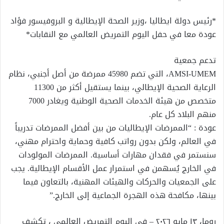
*رئيس دولة ايطاليا ،وزير الصحة الإيطالية و البروفيسور فؤاد
عودة معا في حفل اليوم التمريض العالمي مع النقابات*
تدعم جمعية
AMSI-UMEM، التي تضم 45980 ممرضة من أصل أجنبي، نظام
الرعاية الصحية الإيطالي، بينما يستقيل أكثر من 11300
متخصص من هيئة الخدمات الصحية الوطنية ويغادر 7000
منهم البلاد كل عام.
عودة : “الممرضات الإيطاليات من بين أفضل الممرضات تدريباً
في العالم، ولكن بدون رواتب كافية وحماية واحترام مهني،
سنستمر في فقدان مهارات أساسية. الممرضات المولودات
في الخارج يُسهمن في استمرار عمل الأقسام الإيطالية. يجب
على الجمعيات والحركات والهيئات المهنية، بالتعاون فيما
بينها، مكافحة هذه الهجرة الجماعية إلى الخارج.”
روما، ١٣ مايو ٢٠٢٦ – في اليوم التمريض العالمي ، تكشف