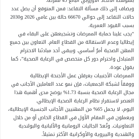
بمتوسط الاتحاد الأوروبي البالغ 45 ممرضًا.
ويضاف إلى ذلك مسألة التقاعد: فمن المتوقع أن يصل عدد
حالات التقاعد إلى حوالي 66670 حالة بين عامي 2026 و2030
بسبب القيود العمرية.
“يجب علينا حماية الممرضات وتشجيعهن على البقاء في
إيطاليا وعدم الاستقالة من القطاع العام. التعاون بين جميع
المهن الصحية أمرٌ أساسي. ويبقى أحد مبادئنا الاحترام
المتبادل واحترام دور كل متخصص في الرعاية الصحية”، كما
يقول عودة.
الممرضات الأجنبيات يعرقلن عمل الأجنحة الإيطالية
ووفقاً لشبكة الجمعيات، فإن نمو عدد العاملين الأجانب في
مجال الرعاية الصحية بنسبة 1.73% يوضح مدى أهمية هذا
العنصر لاستقرار نظام الرعاية الصحية الإيطالي.
اليوم، لا يحمل 65% من المهنيين الأجانب الجنسية الإيطالية،
ويعملون في المقام الأول في القطاع الخاص أو من خلال
التعاونيات. وتُعدّ الجاليات الرومانية والألبانية والبولندية
والهندية والبيروية والأوكرانية الأكثر تمثيلاً.