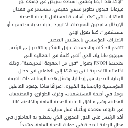
“أؤكد هذا أيضاً بصفتي أستاذة تمريض في جامعة تور
فيرغاتا: فبدون تطوير مهني حقيقي، سنستمر في فقدان
المهارات التي تعتبر أساسية لمستقبل الرعاية الصحية
الإيطالية. فبدون الممرضات، لا توجد رعاية صحية مجتمعية أو
مستشفى”، كما تقول آودي.
الاعتراف المؤسسي بالمهنيين الصحيين
تتقدم الحركات والجمعيات بجزيل الشكر والتقدير إلى الرئيس
سيرجيو ماتاريلا، الذي ألقى كلمةً في الفعالية التي
نظمتها FNOPI بعنوان “قرن من المعرفة التمريضية”، وذلك
لكلماته التقديرية التي وجهها إلى العاملين في مجال
الرعاية الصحية في إيطاليا. وتمثل هذه الرسالة، ذات القيمة
المؤسسية والإنسانية الكبيرة، اعترافًا هامًا بجهود العاملين
يوميًا في أجنحة المستشفيات، وغرف الطوارئ، والمجتمعات
المحلية، وفي مرافق الرعاية الصحية العامة والخاصة، غالبًا
في ظروف معقدة وبأعباء عمل متزايدة.
أكد الرئيس على الدور المحوري الذي يضطلع به العاملون في
مجال الرعاية الصحية في حماية الصحة العامة، مشيداً