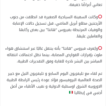
تعاني أعراضًا خفيفة.
وكانت السفينة السياحية الصغيرة قد انطلقت من جنوب
الأرجنتين مطلع أبريل الماضي، قبل تسجيل حالات الإصابة
والوفيات المرتبطة بفيروس “هانتا” بين بعض ركابها
والعاملين عليها.
ويُعرف فيروس “هانتا” بأنه ينتقل غالبًا عبر استنشاق هواء
ملوث بإفرازات القوارض المصابة، بينما تظل احتمالات انتقاله
المباشر بين البشر نادرة للغاية وفق التقديرات الطبية.
تم لقاء مع تليفزيون اليوم السابع و تليفزيون النيل مع خبير
الصحة العالمية البروفيسور فؤاد عودة رئيس الرابطة الطبية
الاوروبيه الشرق اوسطية الدولية و نقيب الأطباء من أصل
أجنبي في إيطاليا