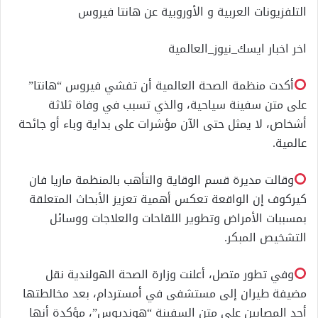
التلفزيونات العربية و الأوروبية عن هانتا فيروس
اخر اخبار ايسك_نيوز_العالمية
أكدت منظمة الصحة العالمية أن تفشي فيروس “هانتا”
على متن سفينة سياحية، والذي تسبب في وفاة ثلاثة
أشخاص، لا يمثل حتى الآن مؤشرات على بداية وباء أو جائحة
عالمية.
وقالت مديرة قسم الوقاية والتأهب بالمنظمة ماريا فان
كيركوف إن الواقعة تعكس أهمية تعزيز الأبحاث المتعلقة
بمسببات الأمراض وتطوير اللقاحات والعلاجات ووسائل
التشخيص المبكر.
وفي تطور متصل، أعلنت وزارة الصحة الهولندية نقل
مضيفة طيران إلى مستشفى في أمستردام، بعد مخالطتها
أحد المصابين على متن السفينة “هونديوس”، مؤكدة أنها