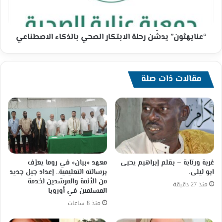
محمد
الاصطناعي
ثابت
“عنايهثون” يدشّن رحلة الابتكار الصحي بالذكاء الاصطناعي
مقالات ذات صلة
غربة ورتابة – بقلم إبراهيم يحيى
معهد «بيان» في روما يعرّف
ابو ليلى.
برسالته التعليمية.. إعداد جيل جديد
من الأئمة والمرشدين لخدمة
منذ 27 دقيقة
المسلمين في أوروبا
منذ 8 ساعات