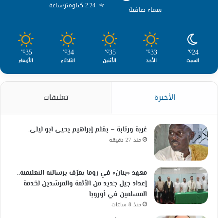
2.24 كيلومتر/ساعة
سماء صافية
35
34
35
33
24
℃
℃
℃
℃
℃
السبت
الأحد
الأثنين
الثلاثاء
الأربعاء
الأخيرة
تعليقات
غربة ورتابة – بقلم إبراهيم يحيى ابو ليلى.
منذ 27 دقيقة
معهد «بيان» في روما يعرّف برسالته التعليمية..
إعداد جيل جديد من الأئمة والمرشدين لخدمة
المسلمين في أوروبا
منذ 8 ساعات