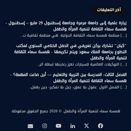
أخر التعليقات
زيارة علمية إلى جامعة مرمرة وجامعة إسطنبول 29 مايو – إسطنبول -
همسة سماء الثقافة لتنمية المرأة والطفل
[…] منظمة همسة سماء الثقافة الدولية: هي منظمة ثقافية ت...
"كيان" تشارك بركن تعريفي في الحفل الختامي السنوي لمكتب
التطوع بجامعة الملك سعود ويتم تكريمها - همسة سماء الثقافة
لتنمية المرأة والطفل
[…] التوكيلات العالمية للسيارات تعزز رعايتها لبطلة الر...
الفصل الثالث: المدرسة بين التربية والتعليم — أين ضاعت المهمة؟ -
همسة سماء الثقافة لتنمية المرأة والطفل
[…] الفصل الاول :عقول بلا عمق، جيل بلا تفكير- حين يغفل...
همسة سماء لتنمية المرأة والطفل.
© 2026 جميع الحقوق محفوظة.
‫X
فيسبوك
لينكدإن
‫YouTube
انستقرام
بريد