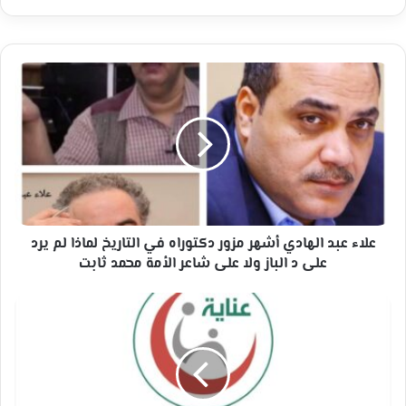
علاء
عبد
الهادي
أشهر
مزور
دكتوراه
في
التاريخ
لماذا
لم
علاء عبد الهادي أشهر مزور دكتوراه في التاريخ لماذا لم يرد
يرد
على د الباز ولا على شاعر الأمة محمد ثابت
على
د
“عنايهثون”
الباز
يدشّن
ولا
رحلة
على
الابتكار
شاعر
الصحي
الأمة
بالذكاء