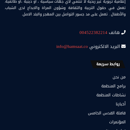
إعلامية تربوية غير ربحية لا تنتمي لأي جهات سياسية ، او دينية ،أو طائفية.
تعمل في حقول التربية والثقافة وشؤون المراة والابداع لدى الشباب.
والأطفال . تعمل على مد جسور التواصل بين المهجر والبلد الاصل.
هاتف
004522382214
البريد الالكتروني
info@hamsaat.co
روابط سريعة
من نحن
برامج المنظمة
نشاطات المنظمة
أخبارنا
قافلة القدس الخامس
المؤتمرات