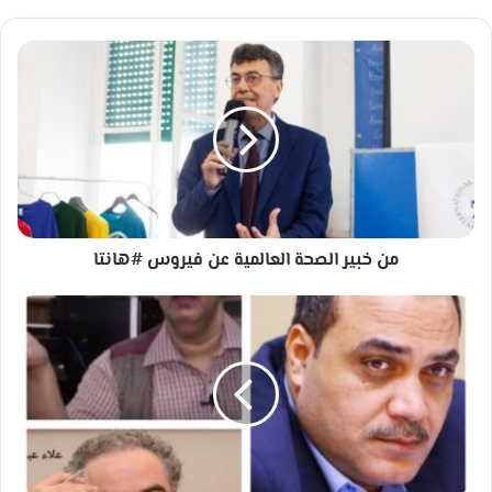
من
خبير
الصحة
العالمية
عن
فيروس
#هانتا
من خبير الصحة العالمية عن فيروس #هانتا
علاء
عبد
الهادي
أشهر
مزور
دكتوراه
في
التاريخ
لماذا