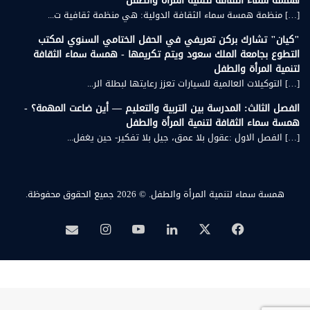
همسة سماء الثقافة لتنمية المرأة والطفل
[…] منظمة همسة سماء الثقافة الدولية: هي منظمة ثقافية ت...
"كيان" تشارك بركن تعريفي في الحفل الختامي السنوي لمكتب
التطوع بجامعة الملك سعود ويتم تكريمها - همسة سماء الثقافة
لتنمية المرأة والطفل
[…] التوكيلات العالمية للسيارات تعزز رعايتها لبطلة الر...
الفصل الثالث: المدرسة بين التربية والتعليم — أين ضاعت المهمة؟ -
همسة سماء الثقافة لتنمية المرأة والطفل
[…] الفصل الاول :عقول بلا عمق، جيل بلا تفكير- حين يغفل...
همسة سماء لتنمية المرأة والطفل.
© 2026 جميع الحقوق محفوظة.
‫X
فيسبوك
لينكدإن
‫YouTube
انستقرام
بريد
همسة