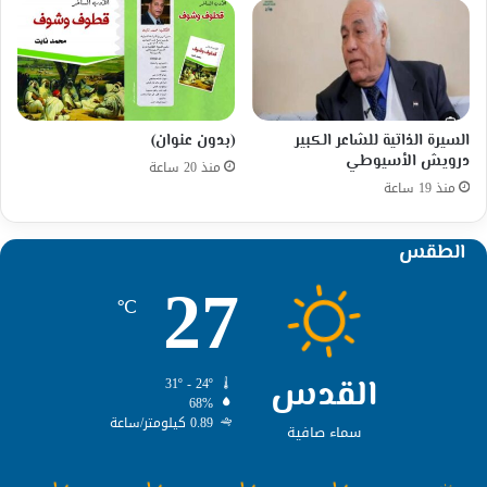
السيرة الذاتية للشاعر الكبير
(بدون عنوان)
درويش الأسيوطي
منذ 20 ساعة
منذ 19 ساعة
الطقس
27
℃
القدس
31º - 24º
68%
0.89 كيلومتر/ساعة
سماء صافية