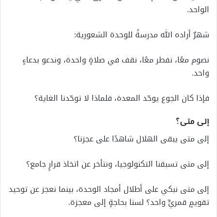
الواحد.
شهرٌ أراده الله مدرسةً للوحدة الشعورية:
نصوم معًا، نفطر معًا، نقف في صلاةٍ واحدة، وندعو بدعاءٍ
واحد.
فإذا كان الجوع يوحّد المعدة، فلماذا لا توحّدنا الغاية؟
إلى متى؟
إلى متى يبقى الهلال شاهدًا على عجزنا؟
إلى متى تسبقنا التكنولوجيا، ونتأخر عن اتخاذ قرارٍ جامع؟
إلى متى نبكي على أطلال أمجاد الوحدة، بينما نعجز عن توحيد
تقويمٍ قمريٍّ واحد؟ لسنا بحاجةٍ إلى معجزة.