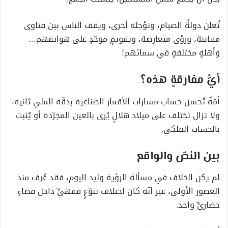
تُعلن دولةٌ الصيام، وتؤجله أخرى، ويقف الناس بين فتاوى
متباينة، ورؤى متعارضة، وتقويمٍ موحّدٍ على هواتفهم…
وأهلةٍ مختلفةٍ في سمائهم!
أيُّ مفارقةٍ هذه؟
أمّةٌ تُحسن حساب مسارات الأقمار الصناعية بدقّة الملي ثانية،
ولا تزال تختلف على ميلاد هلالٍ يُرى بالعين المجرّدة أو يُثبت
بالحساب الفلكي.
بين النصّ والواقع
لم يكن الخلاف في مسألة الرؤية وليد اليوم، فقد عُرف منذ
العصور الأولى، غير أنّه كان اختلاف تنوّعٍ فقهيٍّ داخل فضاءٍ
حضاريٍّ واحد.