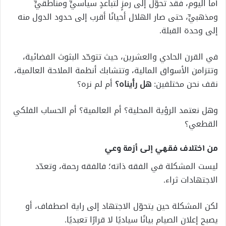
أما اليوم، فقد تحوّل إلى رمزٍ لتباعدٍ سياسيٍّ ومناطقيٍّ
ومذهبيٍّ، حتى صار الهلال أحيانًا أقرب إلى حدود الدول منه
إلى وحدة القبلة.
في القرن الحادي والعشرين، حيث تتوحّد البثوث الفضائية،
وتتزامن الأسواق المالية، وتتشابك أنظمة الملاحة العالمية،
نقف نحن مختلفين:
هل رأيناه؟
أم لم نره؟
وهل نعتمد الرؤية المحلية؟ أم العالمية؟ أم الحساب الفلكي
القطعي؟
من اختلاف فقهي إلى أزمة وعي
ليست المشكلة في الفقه ذاته؛ فالفقه رحمة، وتعدّد
الاجتهادات ثراء.
لكن المشكلة حين يتحوّل الاجتهاد إلى راية اصطفاف، أو
يصبح إعلان الصيام بيانًا سياديًا لا قرارًا تعبديًا.