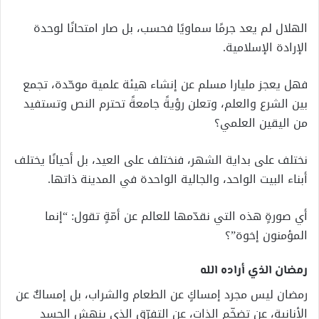
الهلال لم يعد جرمًا سماويًا فحسب، بل صار امتحانًا لوحدة
الإرادة الإسلامية.
فهل يعجز مليارا مسلم عن إنشاء هيئة علمية موحّدة، تجمع
بين الشرع والعلم، وتعلن رؤيةً جامعةً تحترم النص وتستفيد
من اليقين العلمي؟
نختلف على بداية الشهر، فنختلف على العيد، بل أحيانًا يختلف
أبناء البيت الواحد، والجالية الواحدة في المدينة ذاتها.
أي صورةٍ هذه التي نقدّمها للعالم عن أمّةٍ تقول: “إنما
المؤمنون إخوة”؟
رمضان الذي أراده الله
رمضان ليس مجرد إمساكٍ عن الطعام والشراب، بل إمساكٌ عن
الأنانية، عن تضخّم الذات، عن التفرّق الذي ينهش الجسد