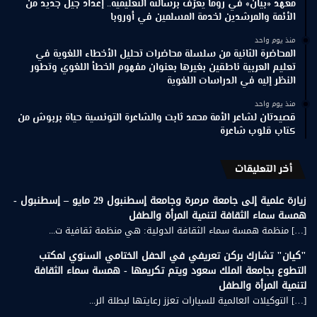
معهد «بيان» في روما يعرّف برسالته التعليمية.. إعداد جيل جديد من
الأئمة والمرشدين لخدمة المسلمين في أوروبا
منذ يوم واحد
المحاضرة الثانية من سلسلة محاضرات تحليل الأخطاء اللغوية في
تعليم العربية ناطقين بغيرها بعنوان مفهوم الخطأ اللغوي وتطور
النظر إليه في الدراسات اللغوية
منذ يوم واحد
قصيدتان لشاعر الأمة محمد ثابت والشاعرة التونسية حياة بربوش من
كتاب قلوب شاعرة
أخر التعليقات
زيارة علمية إلى جامعة مرمرة وجامعة إسطنبول 29 مايو – إسطنبول -
همسة سماء الثقافة لتنمية المرأة والطفل
[…] منظمة همسة سماء الثقافة الدولية: هي منظمة ثقافية ت...
"كيان" تشارك بركن تعريفي في الحفل الختامي السنوي لمكتب
التطوع بجامعة الملك سعود ويتم تكريمها - همسة سماء الثقافة
لتنمية المرأة والطفل
[…] التوكيلات العالمية للسيارات تعزز رعايتها لبطلة الر...