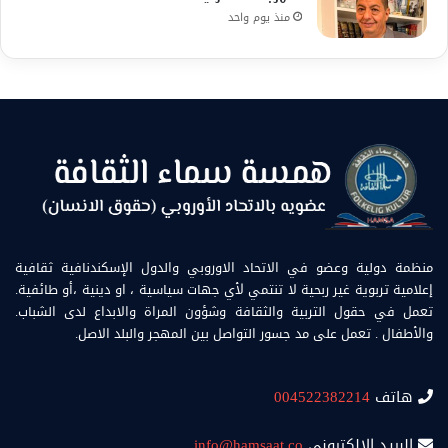
منذ يوم واحد
منظمة دولية وعضو في الاتحاد الاوروبي والدول الإسكندنافية ثقافية
إعلامية تربوية غير ربحية لا تنتمي لأي جهات سياسية ، او دينية ،أو طائفية.
تعمل في حقول التربية والثقافة وشؤون المراة والابداع لدى الشباب.
والأطفال . تعمل على مد جسور التواصل بين المهجر والبلد الاصل.
هاتف
004522382214
البريد الالكتروني
info@hamsaat.co