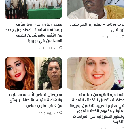
غربة ورتابة – بقلم إبراهيم يحيى
معهد «بيان» في روما يعرّف
ابو ليلى.
برسالته التعليمية.. إعداد جيل جديد
من الأئمة والمرشدين لخدمة
منذ 3 ساعات
المسلمين في أوروبا
منذ 11 ساعة
المحاضرة الثانية من سلسلة
قصيدتان لشاعر الأمة محمد ثابت
محاضرات تحليل الأخطاء اللغوية
والشاعرة التونسية حياة بربوش
في تعليم العربية ناطقين بغيرها
من كتاب قلوب شاعرة
بعنوان مفهوم الخطأ اللغوي
منذ يوم واحد
وتطور النظر إليه في الدراسات
اللغوية