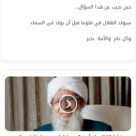
حين نجيب عن هذا السؤال…
سيولد الهلال في قلوبنا قبل أن يولد في السماء
وكل عام والأمة بخير
زيارة
كانتابورام
أبو
بكر
مصليار
لمودي:
طعنة
في
ظهر