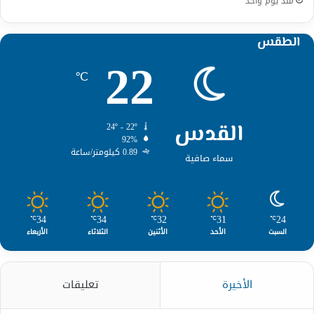
منذ يوم واحد
الطقس
22
℃
القدس
24º - 22º
92%
0.89 كيلومتر/ساعة
سماء صافية
34
34
32
31
24
℃
℃
℃
℃
℃
السبت
الأحد
الأثنين
الثلاثاء
الأربعاء
الأخيرة
تعليقات