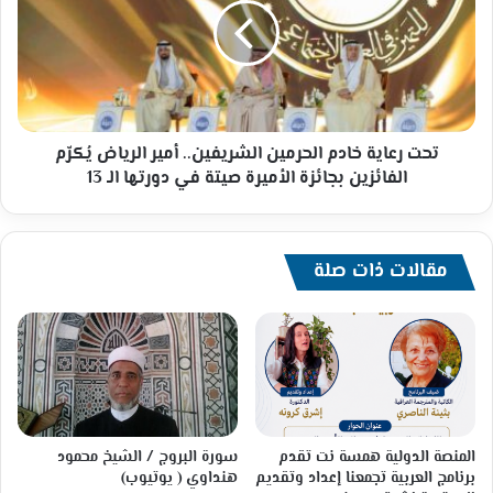
الحرمين
الشريفين..
أمير
الرياض
يُكرّم
الفائزين
بجائزة
تحت رعاية خادم الحرمين الشريفين.. أمير الرياض يُكرّم
الأميرة
الفائزين بجائزة الأميرة صيتة في دورتها الـ 13
صيتة
في
دورتها
الـ
مقالات ذات صلة
13
المنصة الدولية همسة نت تقدم
سورة البروج / الشيخ محمود
برنامج العربية تجمعنا إعداد وتقديم
هنداوي ( يوتيوب)