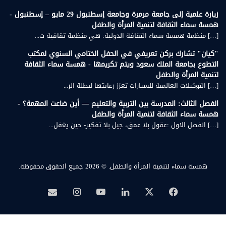
زيارة علمية إلى جامعة مرمرة وجامعة إسطنبول 29 مايو – إسطنبول -
همسة سماء الثقافة لتنمية المرأة والطفل
[…] منظمة همسة سماء الثقافة الدولية: هي منظمة ثقافية ت...
"كيان" تشارك بركن تعريفي في الحفل الختامي السنوي لمكتب
التطوع بجامعة الملك سعود ويتم تكريمها - همسة سماء الثقافة
لتنمية المرأة والطفل
[…] التوكيلات العالمية للسيارات تعزز رعايتها لبطلة الر...
الفصل الثالث: المدرسة بين التربية والتعليم — أين ضاعت المهمة؟ -
همسة سماء الثقافة لتنمية المرأة والطفل
[…] الفصل الاول :عقول بلا عمق، جيل بلا تفكير- حين يغفل...
همسة سماء لتنمية المرأة والطفل.
© 2026 جميع الحقوق محفوظة.
‫X
فيسبوك
لينكدإن
‫YouTube
انستقرام
بريد
همسة