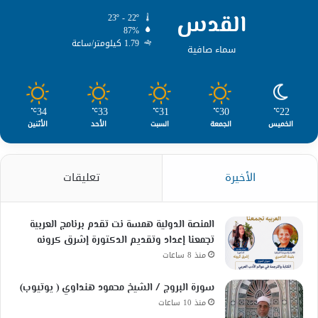
القدس
23º - 22º
87%
1.79 كيلومتر/ساعة
سماء صافية
34
33
31
30
22
℃
℃
℃
℃
℃
الخميس
الجمعة
السبت
الأحد
الأثنين
الأخيرة
تعليقات
المنصة الدولية همسة نت تقدم برنامج العربية
تجمعنا إعداد وتقديم الدكتورة إشرق كرونه
منذ 8 ساعات
سورة البروج / الشيخ محمود هنداوي ( يوتيوب)
منذ 10 ساعات