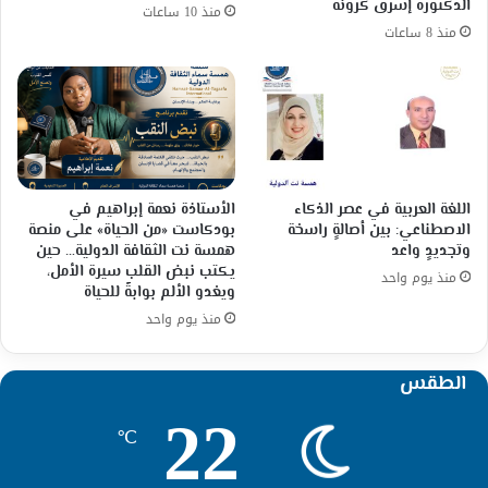
الدكتورة إشرق كرونه
منذ 10 ساعات
منذ 8 ساعات
اللغة العربية في عصر الذكاء
الأستاذة نعمة إبراهيم في
الاصطناعي: بين أصالةٍ راسخة
بودكاست «من الحياة» على منصة
وتجديدٍ واعد
همسة نت الثقافة الدولية… حين
يكتب نبض القلب سيرة الأمل،
منذ يوم واحد
ويغدو الألم بوابةً للحياة
منذ يوم واحد
الطقس
22
℃