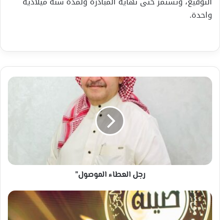
التوقيع، وتستمر حتى نهاية المبادرة ولمدة سنة ميلادية
واحدة.
رجل
العطاء
الموصول"
رجل العطاء الموصول"
تحت
رعاية
خادم