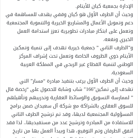
الإدارة بجمعية كيان للأيتام.
وحيث أن الطرف الأول هو كيان وقفي يهدف للمساهمة في
دعم وتمويل الأعمال والمشاريع الخيرية والتنموية المجتمعية
وتعمل على ابتكار مبادرات تطويرية تعزز استدامة العمل
الخيري ونفعه.
و”الطرف الثاني ” جمعية خيرية تهدف إلى تنمية وتمكين
الأيتام ذوي الظروف الخاصة وتعمل تحت إشراف المركز
الوطني لتنمية القطاع غير الربحي في المملكة العربية
السعودية.
وحيث أن الطرف الأول يرغب بتنفيذ مبادرة “مسار” التي
تهدف إلى تمكين”166″ شاب وشابة للحصول على “رخصة فال
” لممارسة التسويق والوسائط العقارية وتدريبهم وتأهيلهم
للسوق العقاري بالشراكة مع شركة آل سعيدان ضمن برامج
المسؤولية المجتمعية لديها، وقد تم ترشيح الطرف الثاني
للاستفادة من المبادرة وترشيح عدد من مستفيديها.. لذا فقد
اتفق الطرفان وتم التوقيع، هذا ويبدأ العمل بها من تاريخ