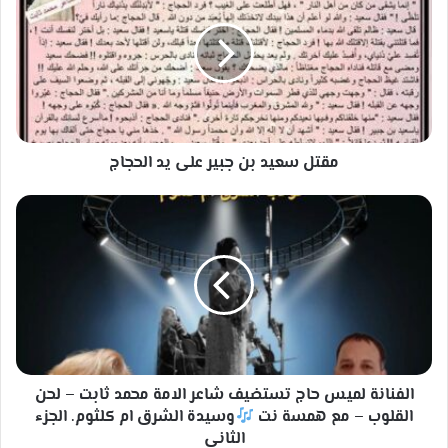
بن
جبير
على
يد
الحجاج
مقتل سعيد بن جبير على يد الحجاج
الفنانة
لميس
حاج
تستضيف
شاعر
الامة
محمد
ثابت
–
لحن
الفنانة لميس حاج تستضيف شاعر الامة محمد ثابت – لحن
القلوب
القلوب – مع همسة نت
وسيدة الشرق ام كلثوم. الجزء
–
الثاني