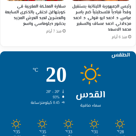
رئيس الجمهورية اللبنانية يستقبل
سفارة المملكة المغربية في
وفداً قيادياً فلسطينياً ضم ياسر
كوبنهاغن تحتفي بالذكرى السابعة
عباس، د. احمد ابو هولي، د. احمد
والعشرين لعيد العرش المجيد
مجدلاني، احمد عساف والسفير
بحضور دبلوماسي واسع
محمد الاسعد
منذ 7 أيام
منذ 6 أيام
الطقس
20
℃
القدس
28º - 20º
93%
0.45 كيلومتر/ساعة
سماء صافية
35
35
33
31
28
℃
℃
℃
℃
℃