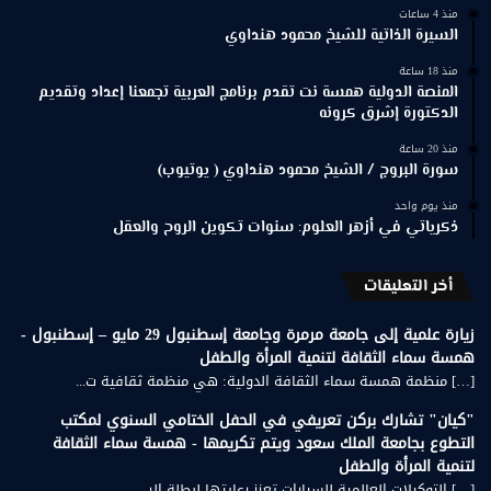
منذ 4 ساعات
السيرة الذاتية للشيخ محمود هنداوي
منذ 18 ساعة
المنصة الدولية همسة نت تقدم برنامج العربية تجمعنا إعداد وتقديم
الدكتورة إشرق كرونه
منذ 20 ساعة
سورة البروج / الشيخ محمود هنداوي ( يوتيوب)
منذ يوم واحد
ذكرياتي في أزهر العلوم: سنوات تكوين الروح والعقل
أخر التعليقات
زيارة علمية إلى جامعة مرمرة وجامعة إسطنبول 29 مايو – إسطنبول -
همسة سماء الثقافة لتنمية المرأة والطفل
[…] منظمة همسة سماء الثقافة الدولية: هي منظمة ثقافية ت...
"كيان" تشارك بركن تعريفي في الحفل الختامي السنوي لمكتب
التطوع بجامعة الملك سعود ويتم تكريمها - همسة سماء الثقافة
لتنمية المرأة والطفل
[…] التوكيلات العالمية للسيارات تعزز رعايتها لبطلة الر...