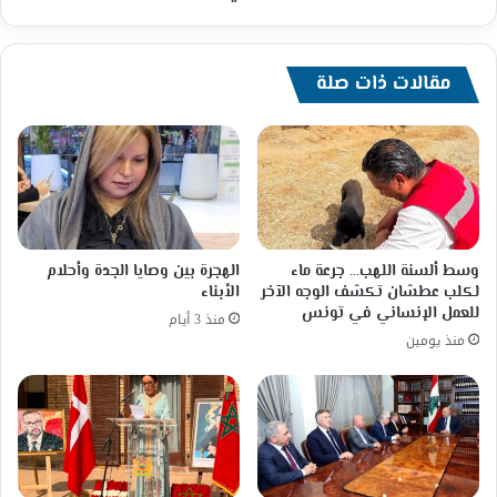
مع
همسة
نت
مقالات ذات صلة
وسيدة
الشرق
ام
كلثوم.
الجزء
الثاني
وسط ألسنة اللهب… جرعة ماء
الهجرة بين وصايا الجدة وأحلام
لكلب عطشان تكشف الوجه الآخر
الأبناء
للعمل الإنساني في تونس
منذ 3 أيام
منذ يومين