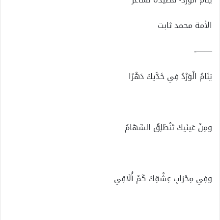
الأمة محمد ثابت
——-
يَنَامُ الْوَرْدُ فِي خَدَّيكَ دَهْرًا
ومِنْ عَينَيكَ تَنْطَلِقُ السِّهَامُ
وفِي مِحْرَابِ عِشْقِكَ كَمْ أُلَاقِي