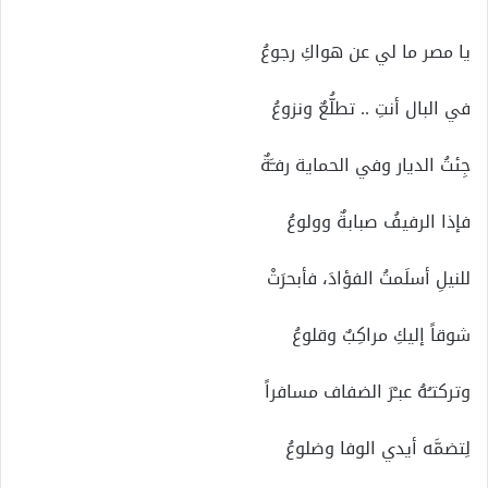
يا مصر ما لي عن هواكِ رجوعُ
في البال أنتِ .. تطلُّعٌ ونزوعُ
جِئتُ الديار وفي الحماية رفـَّةٌ
فإذا الرفيفُ صبابةٌ وولوعُ
للنيلِ أسلَمتُ الفؤادَ، فأبحرَتْ
شوقاً إليكِ مراكِبٌ وقلوعُ
وتركتـُهُ عبـْرَ الضفاف مسافراً
لِتضمَّه أيدي الوفا وضلوعُ