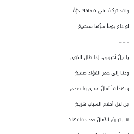
ولقد تركتُ على ضفافكَ درَّةً
لو ذاع يوماً سرُّها ستضيعُ
– – –
يا نيلُ أخبرني.. إذا طال النـَّوى
ودنـا إلى جمر الفؤاد صقيعُ
وتهدَّلَت ْ آمالُ عمريَ وانقضى
مِن ليل أحلام الشباب هزيـعُ
هل تورقُ الآمالُ بعد جفافها؟