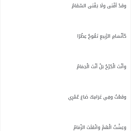
وقَدْ أفْنَى ولَا يَفْنَى السِّقَامُ
كَأنْسَامِ الرَّبِيعِ تَفُوحُ عِطْرًا
وأنْتَ الْجُرْحُ بَلْ أنْتَ الْحِمَامُ
وقَعْتُ وفِي غَرَامِكَ ضَاعَ عُمْرِي
وعِشْتُ الْهَمَّ وانْفَلَتَ الزِّمَامُ