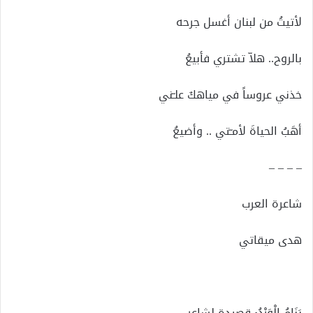
لأتيتُ من لبنان أغسل جرحه
بالروح.. هلاّ تشتري فأبيعُ
خذني عروساً في مياهكَ علـّني
أهَبُ الحياةَ لأمـّتي .. وأضيعُ
– – – –
شاعرة العرب
هدى ميقاتي
يَنَامُ الْوَرْدُ٠ قصيدة لشاعر