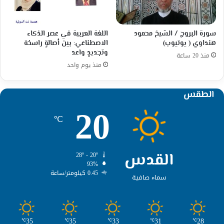
سورة البروج / الشيخ محمود
اللغة العربية في عصر الذكاء
هنداوي ( يوتيوب)
الاصطناعي: بين أصالةٍ راسخة
وتجديدٍ واعد
منذ 20 ساعة
منذ يوم واحد
الطقس
20
℃
القدس
28º - 20º
93%
0.45 كيلومتر/ساعة
سماء صافية
35
35
33
31
28
℃
℃
℃
℃
℃