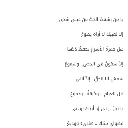
– – –
يا مَن رشفتَ الحبَّ من عيني شذى
إلاّ لعينِكَ لا أراه يَضوعُ
هل خمرةُ الأسرارِ يحفظُ دَنـَّها
إلاّ سكونٌ في الدجى.. وشموعُ
شمسٌ أنا للحقّ.. إلاّ أنني
ليل الغرامِ .. وحُرقةٌ.. ودموعُ
يا نيلُ.. إنـّي إذ أبثـّكَ لوعتي
فهوايَ مثلك .. هاديءٌ ووديعُ