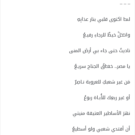
– – –
لمـّا اكتوى قلبي بنار عذابِهِ
وانـْحَلَّ خيطٌ للرجاءِ رفيـعُ
ناديتُ حتى جاء بي أرضَ المنى
يا مصر.. خفـّاقُ الجناح سريـعُ
مَن غير شعبكِ للعروبة نـاصِرٌ
أو غير ربعِك للأُبـاة ربوعُ
نهرَ الأساطير العتيقة منيتي
أن أفتدي شعبي ولو أسطيعُ