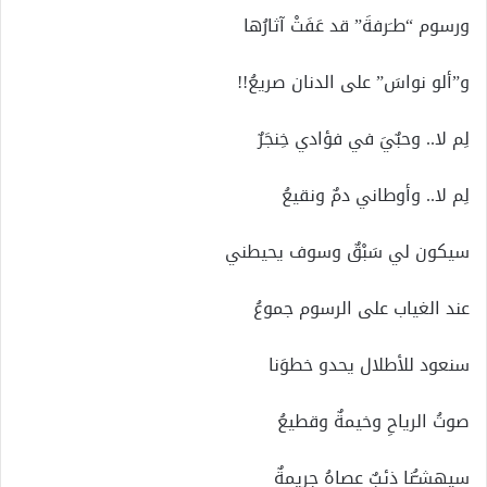
ورسوم “طـَرفةَ” قد عَفَتْ آثارُها
و”ألو نواسَ” على الدنان صريعُ!!
لِم لا.. وحبٌيَ في فؤادي خِنجَرٌ
لِم لا.. وأوطاني دمٌ ونقيعُ
سيكون لي سَبْقٌ وسوف يحيطني
عند الغياب على الرسوم جموعُ
سنعود للأطلال يحدو خطوَنا
صوتُ الرياحِ وخيمةٌ وقطيعُ
سيهشـُّنا ذئبٌ عصاهُ جريمةٌ