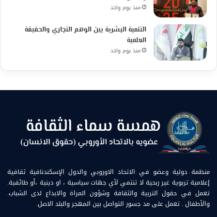
منذ يوم واحد
التنمية البشرية بين الوهم التجاري والحقيقة
العلمية
منذ يوم واحد
منظمة دولية وعضو في الاتحاد الاوروبي والدول الإسكندنافية ثقافية
إعلامية تربوية غير ربحية لا تنتمي لأي جهات سياسية ، او دينية ،أو طائفية.
تعمل في حقول التربية والثقافة وشؤون المراة والابداع لدى الشباب.
والأطفال . تعمل على مد جسور التواصل بين المهجر والبلد الاصل.