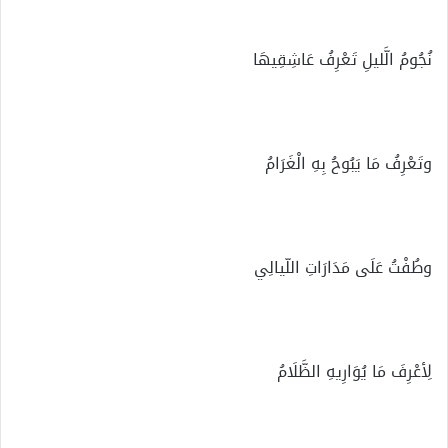
نُجُومُ الَّليلِ تَعْرِفُ عَاشِقِيهَا
وتَعْرِفُ مَا يَبُوحُ بِهِ الْغَرَامُ
وطُفْتُ عَلَى مَدَارَاتِ اللّيالِي
لِأعْرِفَ مَا يُوَارِيهِ الظَّلَامُ