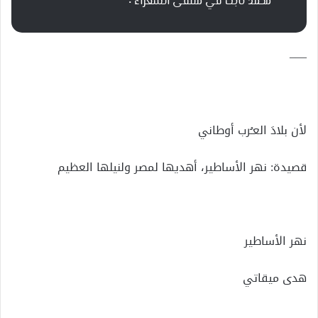
محمد ثابت في ملتقى الشعراء ٠
—–
لأن بلادَ العـُرب أوطاني
قصيدة: نهر الأساطير، أهديها لمصر ولنيلها العظيم
نهر الأساطير
هدى ميقاتي