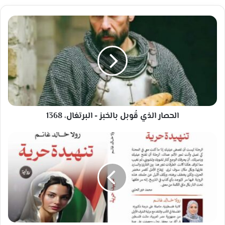
الحصار
الذي
قُوبل
بالخبز
-
البرتغال،
1368
الحصار الذي قُوبل بالخبز - البرتغال، 1368
الروائية
"رولا
غانم"…
الصوت
الأنثوي
الوحيد
في
القائمة
القصيرة