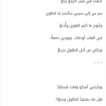
أيـَهبُّ في مَيْتِ الربيع ربيعُ
سِر بي إلى سربي سأنشر ما انطوى
وأبوح ما كتم الهوى وأُذيعُ
في القلب أوصابٌ.. وروحيَ دمعةٌ
وبكاي من أجل الطلولِ نجيـعُ
– – –
ورأيتـَني أشكو وقلتَ مُسائِلاً
هل عاد يفتقِدُ الطلولَ وجيعُ!!