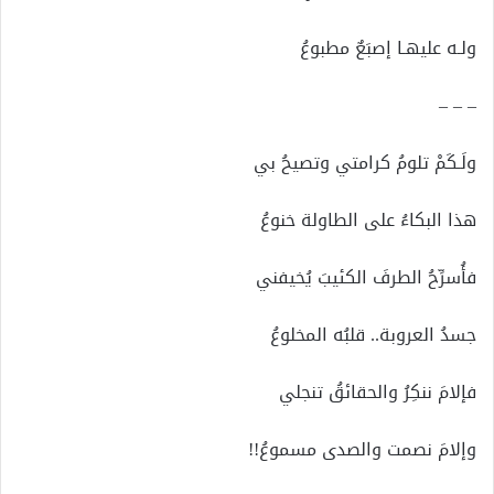
ولـه عليهـا إصبَعٌ مطبوعُ
– – –
ولَـكَمْ تلومُ كرامتي وتصيحُ بي
هذا البكاءُ على الطاولة خنوعُ
فأُسرِّحُ الطرفَ الكئيبَ يُخيفني
جسدُ العروبة.. قلبُه المخلوعُ
فإلامَ ننكِرُ والحقائقُ تنجلي
وإلامَ نصمت والصدى مسموعُ!!