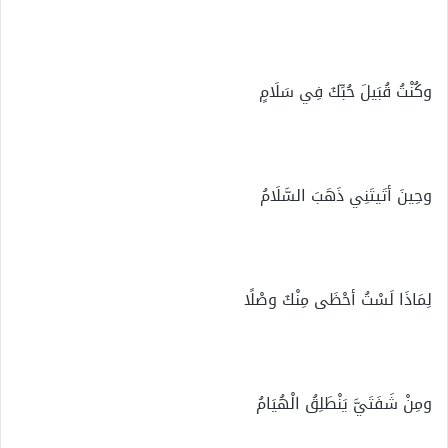
وكُنْتُ قُبَيلَ حُبِّكَ فِي سَلَامٍ
وحِينَ أتَيتَنِي ذَهَبَ السَّلَامُ
لِمَاذَا لَسْتُ أحْظَى مِنْكَ وصْلًا
ومِنْ شَفَتَيَّ يَنْطَلِقُ الْهُيَامُ