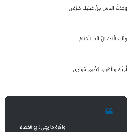
وجَدْتُّ النَّاسَ مِنْ عَينَيكَ صَرْعَى
وأنْتَ الْبَدءُ بَلْ أنْتَ الْخِتَامُ
أُحِبُّكَ والْهَوَى يُضْنِي فُؤادِي
وأكْرَهُ مَا يَجِيءُ بِهِ الخصامُ