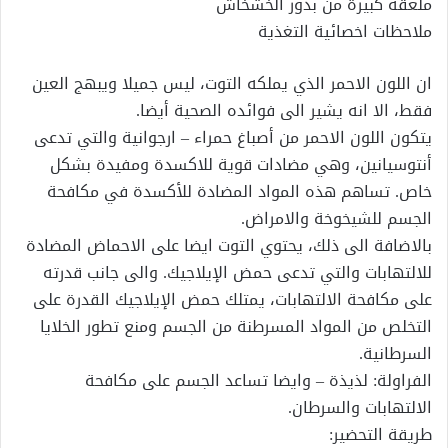
ملعقة كبيرة من بذور الخشخاش
ملاحظات اخصائية التغذية
ان اللون الاحمر الذي يملكه التوت، ليس جميلا ويبهج العين
فقط، الا انه يشير الى فوائده الصحية أيضا.
يتكون اللون الاحمر من أصباغ حمراء – ارجوانية والتي تدعى
أنتوسيانين، وهي مضادات قوية للاكسدة ومفيدة بشكل
خاص. تساهم هذه المواد المضادة للأكسدة في مكافحة
الجسم للشيخوخة والامراض.
بالاضافة الى ذلك، يحتوي التوت ايضا على الاحماض المضادة
للالتهابات والتي تدعى حمض الإيلاجيك. والى جانب قدرته
على مكافحة الالتهابات، يمتلك حمض الإيلاجيك القدرة على
التخلص من المواد المسرطنة من الجسم ومنع تطور الخلايا
السرطانية.
الفراولة: لذيذة – وايضا تساعد الجسم على مكافحة
الالتهابات والسرطان.
طريقة التحضير: