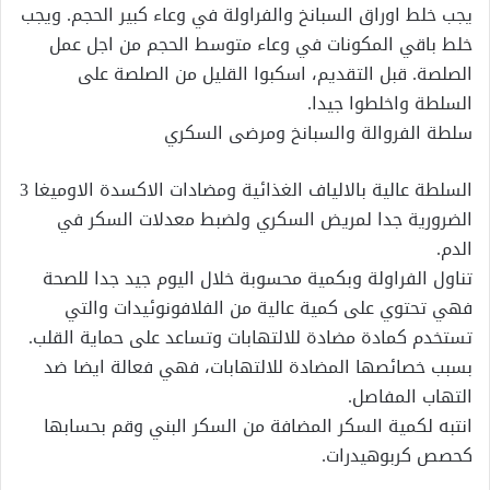
يجب خلط اوراق السبانخ والفراولة في وعاء كبير الحجم. ويجب
خلط باقي المكونات في وعاء متوسط الحجم من اجل عمل
الصلصة. قبل التقديم، اسكبوا القليل من الصلصة على
السلطة واخلطوا جيدا.
سلطة الفروالة والسبانخ ومرضى السكري
السلطة عالية بالالياف الغذائية ومضادات الاكسدة الاوميغا 3
الضرورية جدا لمريض السكري ولضبط معدلات السكر في
الدم.
تناول الفراولة وبكمية محسوبة خلال اليوم جيد جدا للصحة
فهي تحتوي على كمية عالية من الفلافونوئيدات والتي
تستخدم كمادة مضادة للالتهابات وتساعد على حماية القلب.
بسبب خصائصها المضادة للالتهابات، فهي فعالة ايضا ضد
التهاب المفاصل.
انتبه لكمية السكر المضافة من السكر البني وقم بحسابها
كحصص كربوهيدرات.