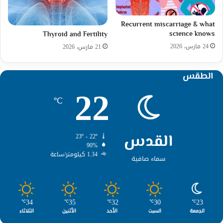
Recurrent miscarriage & what
science knows
Thyroid and Fertility
24 مارس، 2026
21 مارس، 2026
الطقس
22
℃
القدس
23º - 22º
90%
1.34 كيلومتر/ساعة
سماء صافية
34
35
32
30
23
℃
℃
℃
℃
℃
الجمعة
السبت
الأحد
الأثنين
الثلاثاء