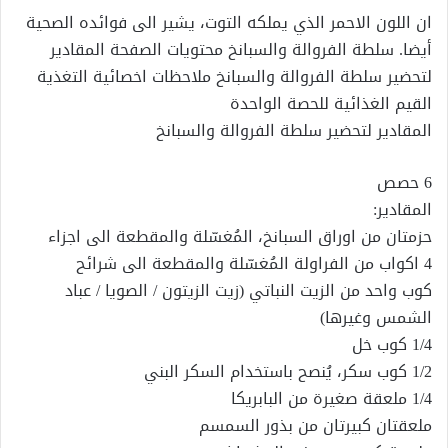
ان اللون الاحمر الذي يملكه التوت، يشير الى فوائده الصحية
أيضا. سلطة الفروالة والسبانخ محتويات الصفحة المقادير
لتحضير سلطة الفروالة والسبانخ ملاحظات اخصائية التغذية
القيم الغذائية للحصة الواحدة‎
المقادير لتحضير سلطة الفروالة والسبانخ
6 حصص
المقادير:
حزمتان من اوراق السبانخ، المُغسّلة والمقطعة الى اجزاء
4 اكواب من الفراولة المُغسّلة والمقطعة الى شرائح
كوب واحد من الزيت النباتي (زيت الزيتون / الصويا / عباد
الشمس وغيرها)
1/4 كوب خل
1/2 كوب سكر، يُنصح باستخدام السكر البني
1/4 ملعقة صغيرة من البابريكا
ملعقتان كبيرتان من بذور السمسم