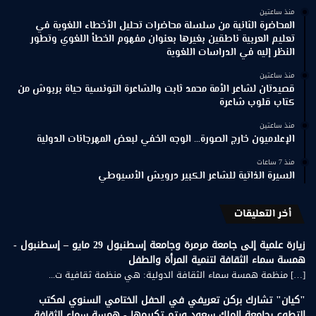
منذ ساعتين
المحاضرة الثانية من سلسلة محاضرات تحليل الأخطاء اللغوية في
تعليم العربية ناطقين بغيرها بعنوان مفهوم الخطأ اللغوي وتطور
النظر إليه في الدراسات اللغوية
منذ ساعتين
قصيدتان لشاعر الأمة محمد ثابت والشاعرة التونسية حياة بربوش من
كتاب قلوب شاعرة
منذ ساعتين
الإعلاميون خارج الصورة… الوجه الخفي لبعض المهرجانات الدولية
منذ 7 ساعات
السيرة الذاتية للشاعر الكبير درويش الأسيوطي
أخر التعليقات
زيارة علمية إلى جامعة مرمرة وجامعة إسطنبول 29 مايو – إسطنبول -
همسة سماء الثقافة لتنمية المرأة والطفل
[…] منظمة همسة سماء الثقافة الدولية: هي منظمة ثقافية ت...
"كيان" تشارك بركن تعريفي في الحفل الختامي السنوي لمكتب
التطوع بجامعة الملك سعود ويتم تكريمها - همسة سماء الثقافة