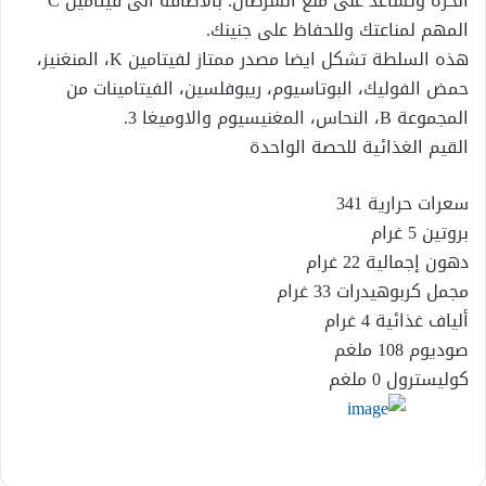
الحرة وتساعد على منع السرطان. بالاضافة الى فيتامين C
المهم لمناعتك وللحفاظ على جنينك.
هذه السلطة تشكل ايضا مصدر ممتاز لفيتامين K، المنغنيز،
حمض الفوليك، البوتاسيوم، ريبوفلسين، الفيتامينات من
المجموعة B، النحاس، المغنيسيوم والاوميغا 3.
القيم الغذائية للحصة الواحدة‎
سعرات حرارية 341
بروتين 5 غرام
دهون إجمالية 22 غرام
مجمل كربوهيدرات 33 غرام
ألياف غذائية 4 غرام
صوديوم 108 ملغم
كوليسترول 0 ملغم