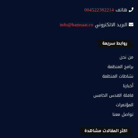
هاتف
004522382214
البريد الالكتروني
info@hamsaat.co
روابط سريعة
من نحن
برامج المنظمة
نشاطات المنظمة
أخبارنا
قافلة القدس الخامس
المؤتمرات
تواصل معنا
اكثر المقالات مشاهدة