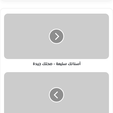
أسنانك
سليمة
-
صحتك
جيدة
أسنانك سليمة - صحتك جيدة
الزهايمر
مرض
يصيب
كبار
السن