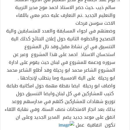
سالم ذيب .حيث حضر اﻻستاذ احمد موح مدير التربية
والتعليم الجديد .تم التعارف عليه حضر معي باللقاء
اﻻخت سوسن فرحات
وضعتهم في اجواء المسابقة والعدد للمتسابقين والية
التصحيح والخطوة الثانية حول إعلان النتائج كذلك الية
التتسيق في اي نشاط مقبل.وقد نال المشروع
استحسان الاستاذ احمد على هذا المشروع وعبر عن
سروره ودعمه للمشروع في لبنان حيث يقوم على ادارة
المشروع الشاعر محمد ابو رحيلة وقد أطلع الشاعر محمد
ابو رحيلة على الية اﻻمسية وما يتطلب لإنجاحها .
واضاف ابو رحيلة ايضا نقطة مهمة حول امكانية طباعة
كتيب للمشاركين في كل لبنان.وايضا التنسيق حول
توزيع شهادات للمشاركين كلهم في مدارسهم ووعد
بذلك بعد انجاز اﻻمتحانات نصف السنة. وفي نهاية اللقاء
اتفق على موعد جديد يضم المدير الجديد وعلى ان
تكون اتفاقية عمل