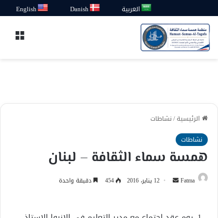
العربية
Danish
English
القائ
الرئيسية
/
نشاطات
نشاطات
همسة سماء الثقافة – لبنان
أرسل
Fatma
12 يناير، 2016
454
دقيقة واحدة
بريدا
إلكترونيا
يوم عقد اجتماع مع مدير التعليم في اﻻنروا اﻻستاذ