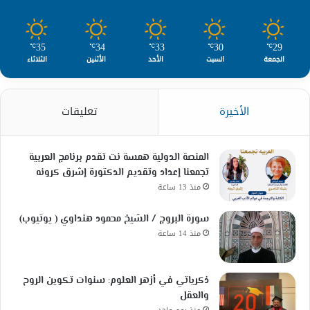
35
34
33
30
29
℃
℃
℃
℃
℃
الجمعة
السبت
الأحد
الأثنين
الثلاثاء
الأخيرة
تعليقات
المنصة الدولية همسة نت تقدم برنامج العربية
تجمعنا إعداد وتقديم الدكتورة إشرق كرونه
منذ 13 ساعة
سورة البروج / الشيخ محمود هنداوي ( يوتيوب)
منذ 14 ساعة
ذكرياتي في أزهر العلوم: سنوات تكوين الروح
والعقل