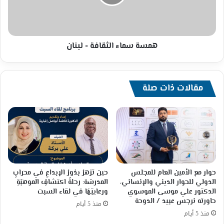
همسة سماء الثقافة - لبنان
مقالات ذات صلة
حوار مع الأمين العام للمجلس
حين تزهرُ بذورُ الإبداعِ في محرابِ
الدولي للحوار الديني والإنساني،
المدرسَة: رحلةُ اكتشافِ الموهبَةِ
الدكتور علي موسى الموسوي
ورعايتِهَا في لقاء السبت
حاورته نرجس عبيد / الدوحة
منذ 5 أيام
منذ 5 أيام