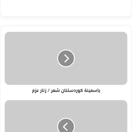
ياسمينة
كوردستنان
شعر
/
زنار
عزم
ياسمينة كوردستنان شعر / زنار عزم
همسة
سماء
الثقافة
-
لبنان