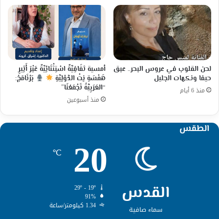
لحن القلوب في عروس البحر.. عبق
أمسية ثقَافِيَّةٌ اسْتِثْنَائِيَّةٌ عَبْرَ أَثِيرِ
حيفا ونكهات الجليل
هَمْسَةِ نِتْ الدَّوْلِيَّةِ
بَرْنَامَجُ:
“العَرَبِيَّةُ تَجْمَعُنَا”
منذ 6 أيام
منذ أسبوعين
الطقس
20
℃
القدس
29º - 19º
91%
1.34 كيلومتر/ساعة
سماء صافية