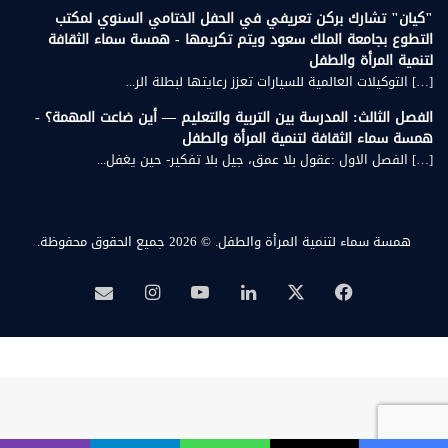
"كيان" تشارك بركن تعريفي في الحفل الختامي السنوي لمكتب
التطوع بجامعة الملك سعود ويتم تكريمها - همسة سماء الثقافة
لتنمية المرأة والطفل
[…] التوكيلات العالمية للسيارات تعزز رعايتها لبطلة الر...
الفصل الثالث: المدرسة بين التربية والتعليم — أين ضاعت المهمة؟ -
همسة سماء الثقافة لتنمية المرأة والطفل
[…] الفصل الاول :عقول بلا عمق، جيل بلا تفكير- حين يغفل...
همسة سماء لتنمية المرأة والطفل.
© 2026 جميع الحقوق محفوظة.
‫X
فيسبوك
لينكدإن
‫YouTube
انستقرام
بريد
همسة