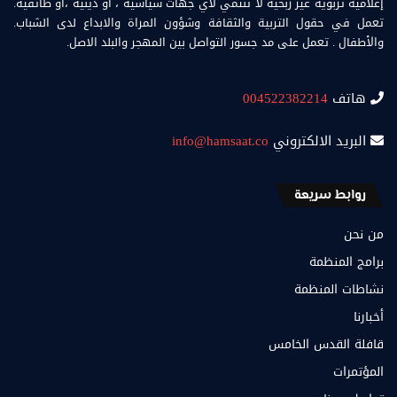
إعلامية تربوية غير ربحية لا تنتمي لأي جهات سياسية ، او دينية ،أو طائفية.
تعمل في حقول التربية والثقافة وشؤون المراة والابداع لدى الشباب.
والأطفال . تعمل على مد جسور التواصل بين المهجر والبلد الاصل.
هاتف
004522382214
البريد الالكتروني
info@hamsaat.co
روابط سريعة
من نحن
برامج المنظمة
نشاطات المنظمة
أخبارنا
قافلة القدس الخامس
المؤتمرات