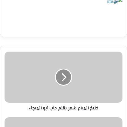
خليعُ
الهيام
شعر
بقلم
مآب
ابو
الهيجاء
خليعُ الهيام شعر بقلم مآب ابو الهيجاء
قلت
إستعيذي