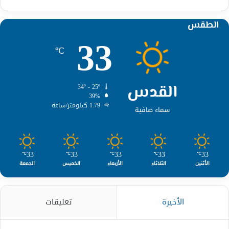
الطقس
33
℃
القدس
34º - 25º
39%
1.79 كيلومتر/ساعة
سماء صافية
33
33
33
33
33
℃
℃
℃
℃
℃
الأثنين
الثلاثاء
الأربعاء
الخميس
الجمعة
الأخيرة
تعليقات