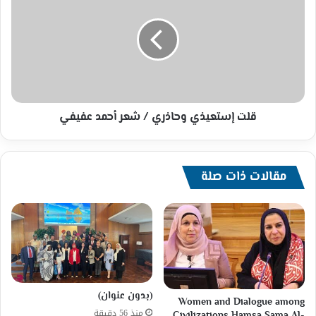
وحاذري
/
شعر
أحمد
عفيفي
قلت إستعيذي وحاذري / شعر أحمد عفيفي
مقالات ذات صلة
(بدون عنوان)
Women and Dialogue among
منذ 56 دقيقة
Civilizations Hamsa Sama Al-