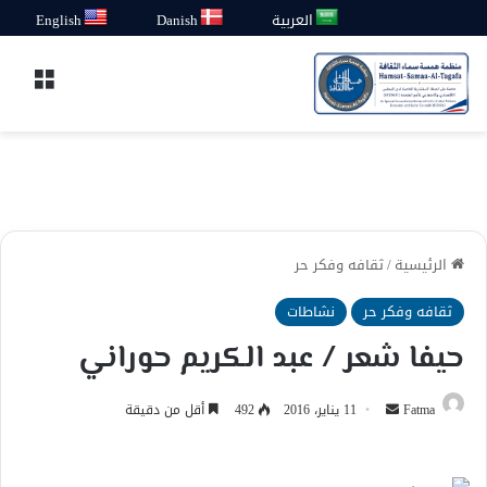
العربية
Danish
English
القائ
الرئيسية
/
ثقافه وفكر حر
ثقافه وفكر حر
نشاطات
حيفا شعر / عبد الكريم حوراني
أرسل
Fatma
11 يناير، 2016
492
أقل من دقيقة
بريدا
إلكترونيا