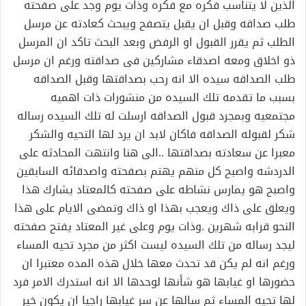
الذين لا يتناسب فكره مع فكره وذات يوم وجد على صفحته
طلب صداقه وقبل ان يقبل يتصفح ويبحث كعادته عن مرسل
الطلب ثم يقرر القبول او الرفض وبعد البحث تاكد ان المرسل
ذو اخلاق ومعه اصدقاء مشاركين فى صداقته ورغم ان مرسل
طلب الصداقه سيده الا انه رحب بصداقتها وقبل الصداقه
بسبب ما تقدمه تلك السيده من منشورات ذات اهميه
مجتمعيه وبمجرد قبول الصداقه ارسلت له تلك السيده رساله
شكر لقبوله الصداقه فاكان لابد ان يرد لها التحيه والشكر
معبرا عن سعادته بصداقتها ..الى هنا وانتهت المحادثه على
الدردشه واصبح كل منهم يهتم بصفحته واصدقائه السابقين
واصبح هو يمارس نشاطه على صفحته كالمعتاد يشارك هذا
ويعلق على ذاك ويعجب بهذا او ذاك وتمضى الايام على هذا
النحو قرابه شهرين .وذات يوم وعلى غير المعتاد يفتح صفحته
ليجد رساله من تلك السيده ليست اكثر من مجرد تحيه المساء
ورغم انه لم يكن قد تحدث معها خلال هذه المده معتبرا ان
حضورها او غيابها هو شأنها لوحدها الا انه استدرك الامر فرد
لها تحيه المساء ثم سالها عن سر غيابها راجيا ان يكون خير