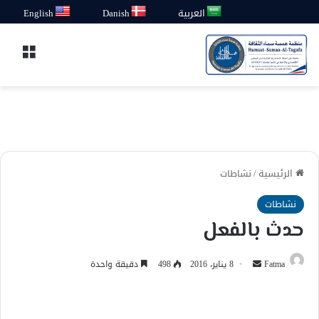
العربية
Danish
English
القائ
الرئيسية
/
نشاطات
نشاطات
حدث بالفعل
أرسل
Fatma
8 يناير، 2016
498
دقيقة واحدة
بريدا
إلكترونيا