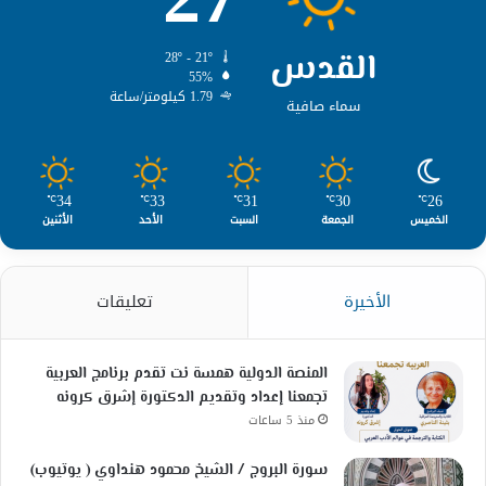
القدس
28º - 21º
55%
1.79 كيلومتر/ساعة
سماء صافية
34
33
31
30
26
℃
℃
℃
℃
℃
الخميس
الجمعة
السبت
الأحد
الأثنين
الأخيرة
تعليقات
المنصة الدولية همسة نت تقدم برنامج العربية
تجمعنا إعداد وتقديم الدكتورة إشرق كرونه
منذ 5 ساعات
سورة البروج / الشيخ محمود هنداوي ( يوتيوب)