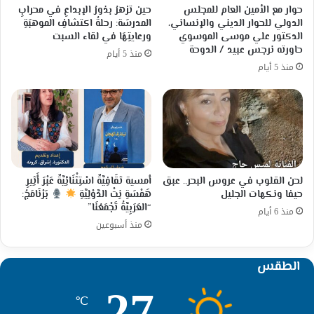
حوار مع الأمين العام للمجلس
حين تزهرُ بذورُ الإبداعِ في محرابِ
الدولي للحوار الديني والإنساني،
المدرسَة: رحلةُ اكتشافِ الموهبَةِ
الدكتور علي موسى الموسوي
ورعايتِهَا في لقاء السبت
حاورته نرجس عبيد / الدوحة
منذ 5 أيام
منذ 5 أيام
لحن القلوب في عروس البحر.. عبق
أمسية ثقَافِيَّةٌ اسْتِثْنَائِيَّةٌ عَبْرَ أَثِيرِ
حيفا ونكهات الجليل
هَمْسَةِ نِتْ الدَّوْلِيَّةِ
بَرْنَامَجُ:
“العَرَبِيَّةُ تَجْمَعُنَا”
منذ 6 أيام
منذ أسبوعين
الطقس
27
℃