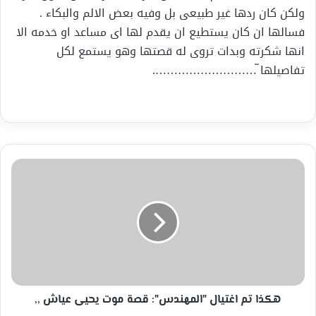
ولكن كان ردها غير طبيعى بل وفيه بعض الالم والبكاء .
فسالها ان كان يستطيع ان يقدم لها اى مساعد او خدمه الا
انها شكرته وبدات تروى له قصتها وهو يستمع لكل
تفاصيلها ّ……………………….
هكذا
تم
اغتيال
"المهندس":
قصة
موت
يحيى
عياش
,,
هكذا تم اغتيال "المهندس": قصة موت يحيى عياش ,,