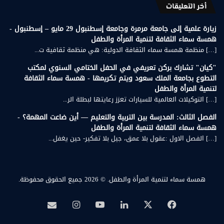
أخر التعليقات
زيارة علمية إلى جامعة مرمرة وجامعة إسطنبول 29 مايو – إسطنبول -
همسة سماء الثقافة لتنمية المرأة والطفل
[…] منظمة همسة سماء الثقافة الدولية: هي منظمة ثقافية ت...
"كيان" تشارك بركن تعريفي في الحفل الختامي السنوي لمكتب
التطوع بجامعة الملك سعود ويتم تكريمها - همسة سماء الثقافة
لتنمية المرأة والطفل
[…] التوكيلات العالمية للسيارات تعزز رعايتها لبطلة الر...
الفصل الثالث: المدرسة بين التربية والتعليم — أين ضاعت المهمة؟ -
همسة سماء الثقافة لتنمية المرأة والطفل
[…] الفصل الاول :عقول بلا عمق، جيل بلا تفكير- حين يغفل...
همسة سماء لتنمية المرأة والطفل.
© 2026 جميع الحقوق محفوظة.
‫X
فيسبوك
لينكدإن
‫YouTube
انستقرام
بريد