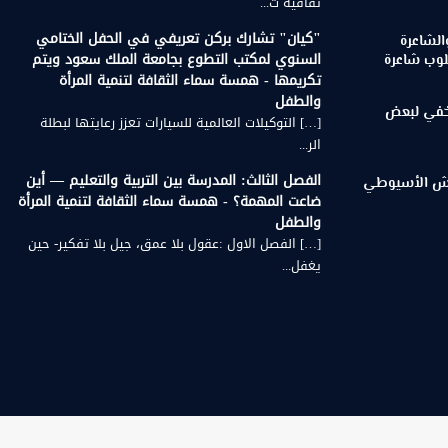
ثقافية ت...
"كيان" تشارك بركن تعريفي في الحفل الختامي
الشاعرة
السنوي لمكتب التطوع بجامعة الملك سعود ويتم
لوب شاعرة
تكريمها - همسة سماء الثقافة لتنمية المرأة
والطفل
لخفي لبعض
[…] التوكيلات العالمية للسيارات تعزز رعايتها لبطلة
الر...
الفصل الثالث: المدرسة بين التربية والتعليم — أين
رويش الأسيوطي
ضاعت المهمة؟ - همسة سماء الثقافة لتنمية المرأة
والطفل
[…] الفصل الاول :عقول بلا عمق، جيل بلا تفكير- حين
يغفل...