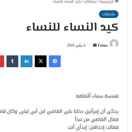
الرئيسية
/
نشاطات
/
كيد النساء للنساء
نشاطات
كيد النساء للنساء
أرسل
Fatma
4 يناير، 2016
بريدا
فيسبوك
‫X
لينكدإن
إلكترونيا
همسة سماء ألثقافه
يحكى أن إمرأتين دخلتا على القاضي ابن أبي ليلى, وكان قاض
فقال القاضي من تبدأ
فقالت إحداهن: إبدأي أنتِ