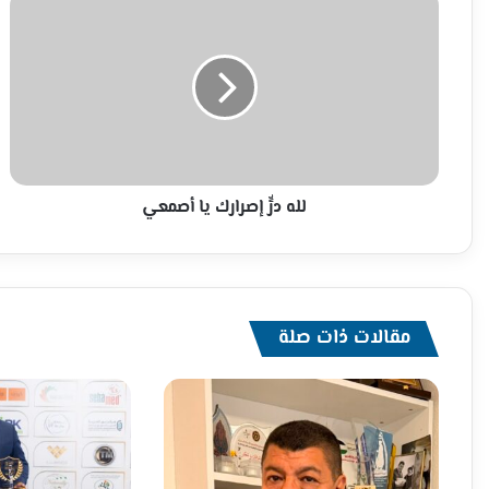
درٍّ
إصرارك
يا
أصمعي
لله درٍّ إصرارك يا أصمعي
مقالات ذات صلة