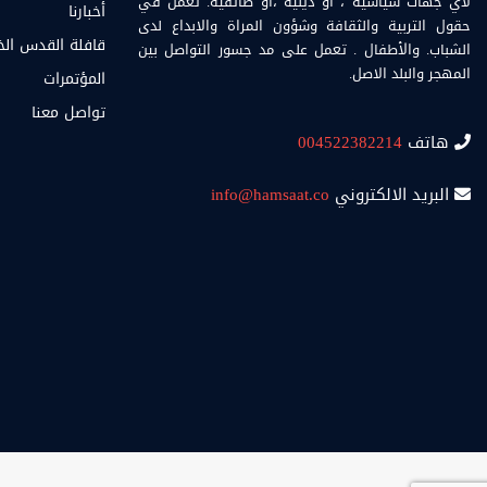
لأي جهات سياسية ، او دينية ،أو طائفية. تعمل في
أخبارنا
حقول التربية والثقافة وشؤون المراة والابداع لدى
قافلة القدس ال
الشباب. والأطفال . تعمل على مد جسور التواصل بين
المهجر والبلد الاصل.
المؤتمرات
تواصل معنا
هاتف
004522382214
البريد الالكتروني
info@hamsaat.co