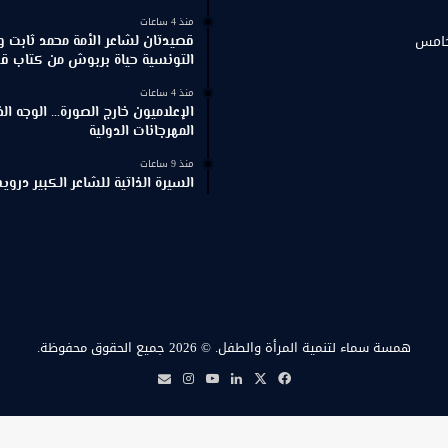
منذ 4 ساعات
خامس
قصيدتان لشاعر الأمة محمد ثابت و
التونسية حياة بربوش من كتاب ق
منذ 4 ساعات
الإعلاميون خارج الصورة… الوجه ا
المهرجانات الدولية
منذ 9 ساعات
السيرة الذاتية للشاعر الكبير د
همسة سماء لتنمية المرأة والطفل.
© 2026 جميع الحقوق محفوظة.
‫X
فيسبوك
لينكدإن
‫YouTube
انستقرام
بريد
همسة