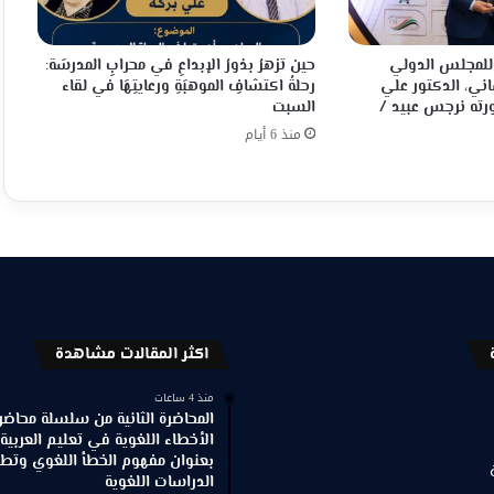
م للمجلس الدولي
حين تزهرُ بذورُ الإبداعِ في محرابِ المدرسَة:
اني، الدكتور علي
رحلةُ اكتشافِ الموهبَةِ ورعايتِهَا في لقاء
ته نرجس عبيد /
السبت
منذ 6 أيام
اكثر المقالات مشاهدة
منذ 4 ساعات
المحاضرة الثانية من سلسلة محاضر
الأخطاء اللغوية في تعليم العربية
بعنوان مفهوم الخطأ اللغوي وتطور
الدراسات اللغوية