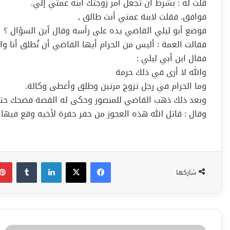
قلت له : بشرط أن تجعل أمر زوجتك ابنه عمتي إلي.
فوافق. فقلت لابنة عمتي أنت طالق ,
فوضع أبو ليلي القاضي يده على رأسه وقال أين السؤال ؟
فقالت العمة : أليس من الحرام أيها القاضي أن نُطلق أنا واب
فقال ابن أبي ليلي :
والله لا أرى في ذلك حرمة
وما الحرام في رجل تزوج مرتين وطلق وأعطى وكالة.
وبعد ذلك ذهب القاضي للمنصور وحكى له القصة فضحك حت
وقال : قاتل الله هذه العجوز من حفر حفرة لأخيه وقع فيها
فيسبوك
‫X
لينكدإن
شاركها
لله