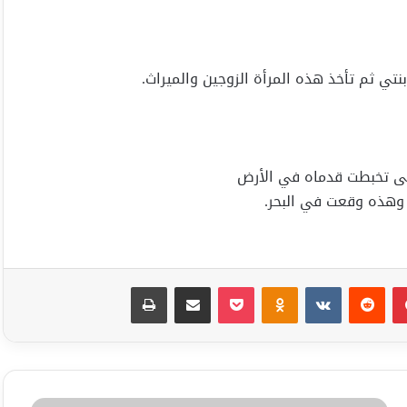
نتي ثم تأخذ هذه المرأة الزوجين والميراث.
ى تخبطت قدماه في الأرض
 وهذه وقعت في البحر.
بينتيريست
Odnoklassniki
‫Pocket
مشاركة عبر البريد
طباعة
راس