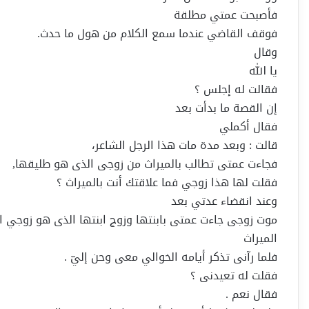
فأصبحت عمتي مطلقة
فوقف القاضي عندما سمع الكلام من هول ما حدث.
وقال
يا الله
فقالت له إجلس ؟
إن القصة ما بدأت بعد
فقال أكملي
قالت : وبعد مدة مات هذا الرجل الشاعر،
فجاءت عمتى تطالب بالميراث من زوجى الذى هو طليقها,
فقلت لها هذا زوجي فما علاقتك أنت بالميراث ؟
وعند انقضاء عدتي بعد
موت زوجى جاءت عمتى بابنتها وزوج ابنتها الذى هو زوجي ال
الميراث
فلما رآنى تذكر أيامه الخوالي معى وحن إليّ .
فقلت له تعيدنى ؟
فقال نعم .