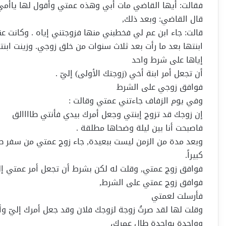
فقالت: أيها القاضي مات أبي وهذه عمتي وأقول لها ياأمي 
قال القاضي: وبعد ذلك,
قالت: جاء ابن عم لي فخطبني منها فزوجتني إياه . وكانت 
ابنتها بعد ما رأت بعد ثلاث سنوات من خلق زوجي. وزينت ابنت
إياها على شرط واحد
أن تجعل أمر ابنة أخي (زوجتك الأولى) إليّ .
فوافق زوجي على الشرط
وفي يوم الزفاف جاءتني عمتي وقالت :
إن زوجك قد تزوج إبنتي وجعل أمرك بيدي فأنتي طاااالق
فاصبحت أنا بين ليلة وضحاها مطلقة .
وبعد مدة من الزمن ليست ببعيدة, جاء زوج عمتي من سفر طو
كبيراً.
فوافق زوج عمتي, وقلت له لكن بشرط أن تجعل أمر عمتي إل
فوافق زوج عمتي على الشرط,
فأرسلت لعمتي
وقلت لها لقد صرتُ زوجة لزوجك فلان وقد جعل أمرك إليّ و
وواحدة بواحدة طال عمرك،