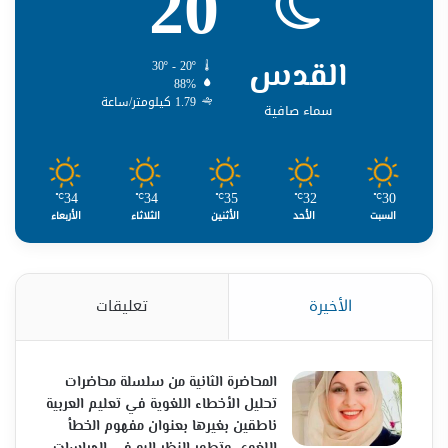
20
القدس
30º - 20º
88%
1.79 كيلومتر/ساعة
سماء صافية
34
34
35
32
30
℃
℃
℃
℃
℃
السبت
الأحد
الأثنين
الثلاثاء
الأربعاء
الأخيرة
تعليقات
المحاضرة الثانية من سلسلة محاضرات
تحليل الأخطاء اللغوية في تعليم العربية
ناطقين بغيرها بعنوان مفهوم الخطأ