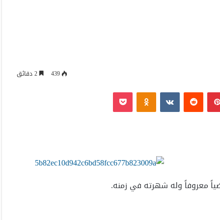
439
2 دقائق
بينتيريست
Odnoklassniki
‫Pocket
ياً معروفاً وله شهرته في زمنه.