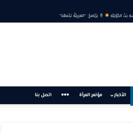
تْ الدَّوْلِيَّةِ
بَرْنَامَجُ: “العَرَبِيَّةُ تَجْمَعُنَا”
…
الأخبار
مؤتمر المرأة
اتصل بنا