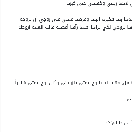
لأنها ربتني وكفلتني حتى كبرت
عندها بنت فكبرت البنت وعرضت عمتي على زوجي أن تزوجه
ها لزوجي لكي يراها. فلما رآها أعجبته قالت العمة أزوجك
يل, فقلت له يازوج عمتي تتزوجني وكان زوج عمتى شاعراً
ي,
أنتي طالق>>