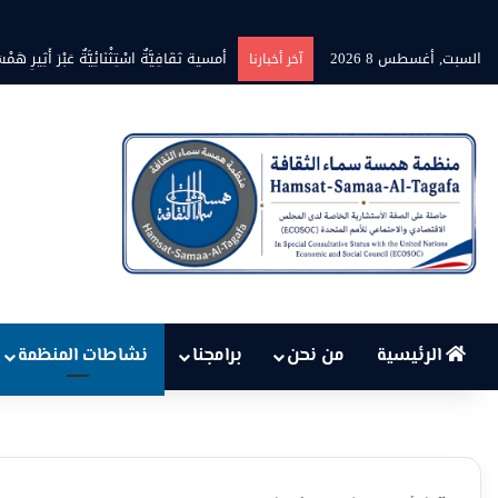
السبت, أغسطس 8 2026
أمسية ثقَافِيَّةٌ اسْتِثْنَائِيَّةٌ عَبْرَ أَثِيرِ هَمْسَةِ نِ
آخر أخبارنا
الرئيسية
من نحن
برامجنا
نشاطات المنظمة