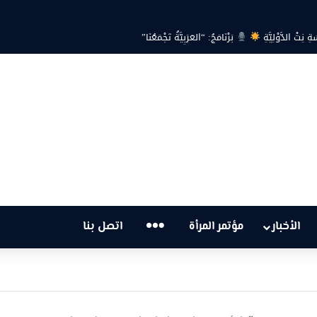
ةِ نِتْ الدَّوْلِيَّةِ
بَرْنَامَجُ: “العَرَبِيَّةُ تَجْمَعُنَا”
…
الأخبار
مؤتمر المرأة
اتصل بنا