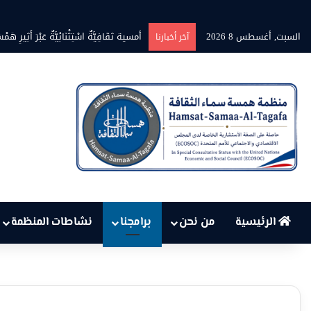
السبت, أغسطس 8 2026
أمسية ثقَافِيَّةٌ اسْتِثْنَائِيَّةٌ عَبْرَ أَثِيرِ هَمْسَ
آخر أخبارنا
الرئيسية
من نحن
برامجنا
نشاطات المنظمة